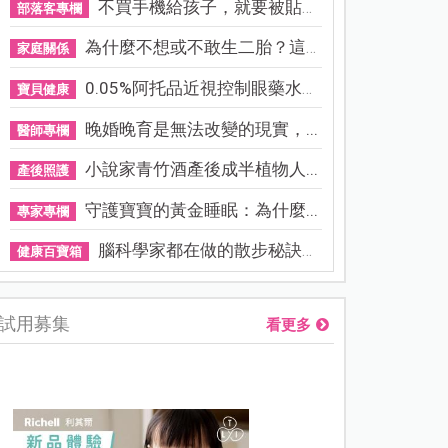
不買手機給孩子，就要被貼「...
部落客專欄
為什麼不想或不敢生二胎？這8...
家庭關係
0.05%阿托品近視控制眼藥水納...
寶貝健康
晚婚晚育是無法改變的現實，...
醫師專欄
小說家青竹酒產後成半植物人...
產後照護
守護寶寶的黃金睡眠：為什麼...
專家專欄
腦科學家都在做的散步秘訣！...
健康百寶箱
試用募集
看更多