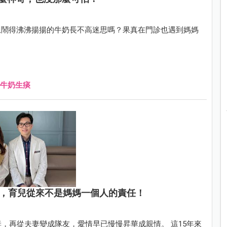
上鬧得沸沸揚揚的牛奶長不高迷思嗎？果真在門診也遇到媽媽
牛奶生痰
活，育兒從來不是媽媽一個人的責任！
，再從夫妻變成隊友，愛情早已慢慢昇華成親情。 這15年來