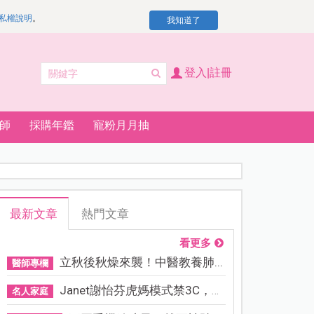
私權說明
。
我知道了
登入|註冊
師
採購年鑑
寵粉月月抽
最新文章
熱門文章
看更多
立秋後秋燥來襲！中醫教養肺...
醫師專欄
Janet謝怡芬虎媽模式禁3C，看...
名人家庭