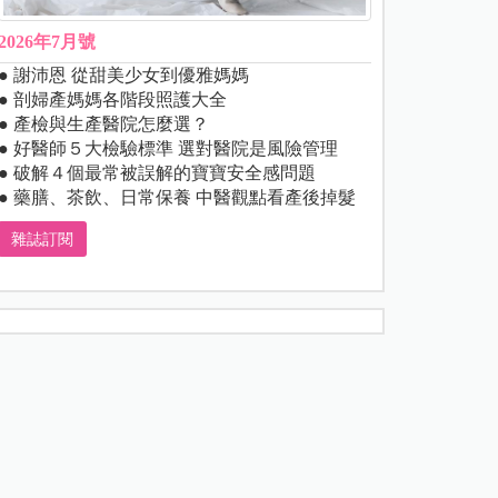
2026年7月號
● 謝沛恩 從甜美少女到優雅媽媽
● 剖婦產媽媽各階段照護大全
● 產檢與生產醫院怎麼選？
● 好醫師５大檢驗標準 選對醫院是風險管理
● 破解４個最常被誤解的寶寶安全感問題
● 藥膳、茶飲、日常保養 中醫觀點看產後掉髮
雜誌訂閱