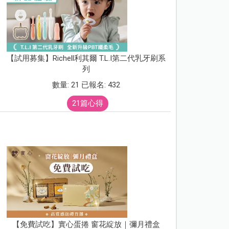
【試用募集】Richell利其爾 T.L.I第二代乳牙刷系
列
數量: 21 已報名: 432
21篇心得
【免費試吃】實心蛋捲 窗花綻放｜彌月禮盒