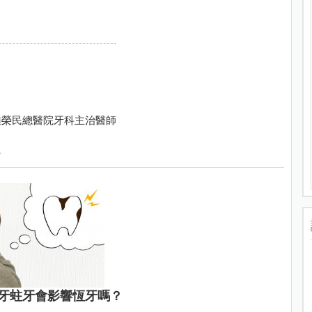
雄榮民總醫院牙科主治醫師
格
牙蛀牙會影響恆牙嗎？