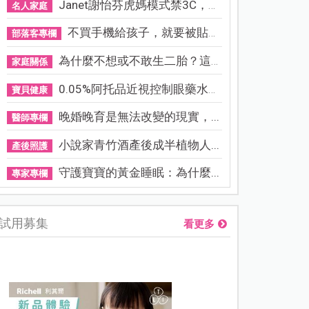
Janet謝怡芬虎媽模式禁3C，看...
名人家庭
不買手機給孩子，就要被貼「...
部落客專欄
為什麼不想或不敢生二胎？這8...
家庭關係
0.05%阿托品近視控制眼藥水納...
寶貝健康
晚婚晚育是無法改變的現實，...
醫師專欄
小說家青竹酒產後成半植物人...
產後照護
守護寶寶的黃金睡眠：為什麼...
專家專欄
試用募集
看更多