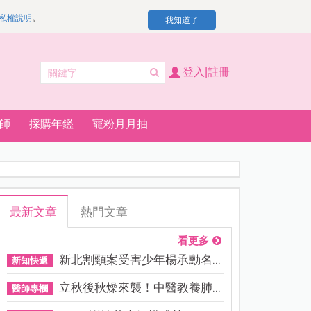
私權說明
。
我知道了
登入|註冊
師
採購年鑑
寵粉月月抽
最新文章
熱門文章
看更多
新北割頸案受害少年楊承勳名...
新知快遞
立秋後秋燥來襲！中醫教養肺...
醫師專欄