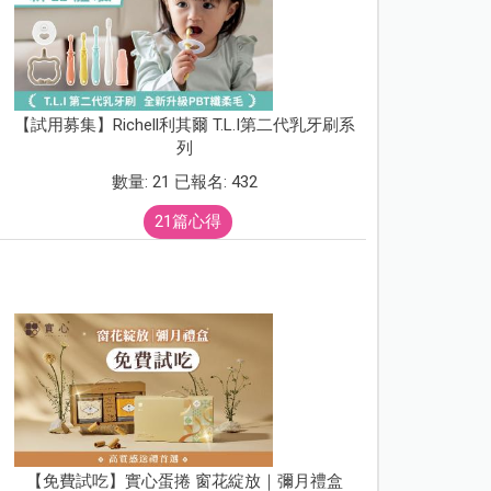
【試用募集】Richell利其爾 T.L.I第二代乳牙刷系
列
數量: 21 已報名: 432
21篇心得
【免費試吃】實心蛋捲 窗花綻放｜彌月禮盒