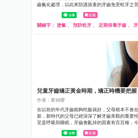
齒氟化處理，以此來防護孩童的牙齒免受蛀牙之
理的具體益處和可能的風險，仍然存有疑慮。
收藏
關鍵字：
塗氟
、
預防蛀牙
、
定期保養牙齒
、
牙
兒童牙齒矯正黃金時期，矯正時機要把握
作者：蔡禎櫻
在以前的年代牙齒能夠吃飯就好，父母根本不會
新，新時代的父母已經深深了解牙齒美觀的重要
至是呼吸與睡眠，牙齒會亂掉的因素有百百種，
時期！
收藏