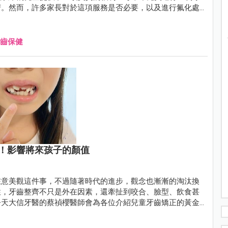
苦。然而，許多家長對於這項服務是否必要，以及進行氟化處
齒保健
！影響將來孩子的顏值
在意美觀這件事，不過隨著時代的進步，觀念也漸漸的淘汰換
性，牙齒整齊不只是外在因素，還牽扯到咬合、臉型、飲食甚
今天大信牙醫的蔡禎櫻醫師會為各位介紹兒童牙齒矯正的黃金