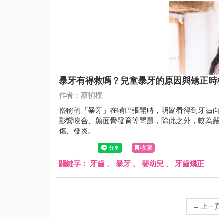
暴牙有得救嗎？兒童暴牙的原因與矯正時
作者：蔡禎櫻
俗稱的「暴牙」在嘴巴張開時，明顯看得到牙齒
影響咬合、顏面骨發育等問題，除此之外，較為
傷、發炎。
收藏
關鍵字：
牙齒
、
暴牙
、
嬰幼兒
、
牙齒矯正
←
上一