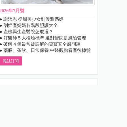
2026年7月號
● 謝沛恩 從甜美少女到優雅媽媽
● 剖婦產媽媽各階段照護大全
● 產檢與生產醫院怎麼選？
● 好醫師５大檢驗標準 選對醫院是風險管理
● 破解４個最常被誤解的寶寶安全感問題
● 藥膳、茶飲、日常保養 中醫觀點看產後掉髮
雜誌訂閱