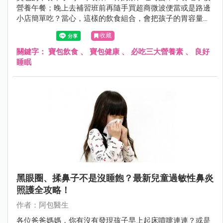
營養午餐；晚上去補習班前再隨手買超商微波便當或是路邊
小店簡單吃？當心，這樣的飲食組合，會把孩子的胃容量佔
滿，也無法多攝取營養價值更高的食物。
收藏
關鍵字：
寶包飲食
、
寶包健康
、
必吃三大營養素
、
良好
睡眠
黑眼圈、揉鼻子不是沒睡飽？最新兒童過敏性鼻炎
照護全攻略！
作者：阿包醫生
各位爸爸媽媽，你有沒有發現孩子早上起床噴嚏連連？或是