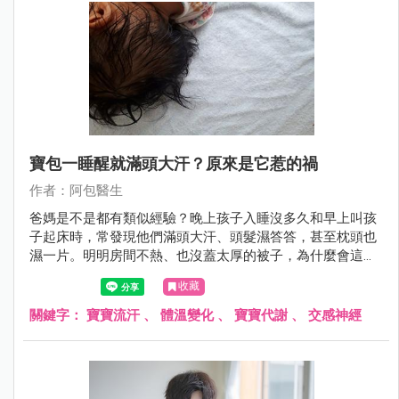
寶包一睡醒就滿頭大汗？原來是它惹的禍
作者：阿包醫生
爸媽是不是都有類似經驗？晚上孩子入睡沒多久和早上叫孩
子起床時，常發現他們滿頭大汗、頭髮濕答答，甚至枕頭也
濕一片。明明房間不熱、也沒蓋太厚的被子，為什麼會這
樣？
收藏
關鍵字：
寶寶流汗
、
體溫變化
、
寶寶代謝
、
交感神經