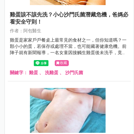
雞蛋該不該先洗？小心沙門氏菌潛藏危機，爸媽必
看安全守則！
作者：阿包醫生
雞蛋是家家戶戶餐桌上最常見的食材之一，但你知道嗎？一
顆小小的蛋，若保存或處理不當，也可能藏著健康危機。前
陣子就有新聞報導，一名女童因接觸生雞蛋後未洗手，竟感
染沙門氏菌高燒不退，讓許多爸媽聞之色變。到底雞蛋該怎
收藏
麼挑、怎麼洗、怎麼煮，才能吃得安心？今天就帶大家一起
把「雞蛋安全守則」好好學起來！
關鍵字：
雞蛋
、
洗雞蛋
、
沙門氏菌