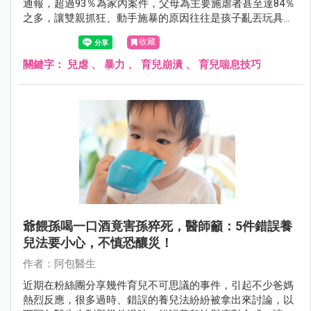
通報，超過93％為家內案件，父母為主要施虐者甚至達84％
之多，讓雙親抓狂、動手施暴的原因往往是孩子亂丟玩具、
不睡覺等事。
收藏
關鍵字：
兒虐
、
暴力
、
育兒崩潰
、
育兒喘息技巧
爺餵孫喝一口酒竟害孫猝死，醫師籲：5件錯誤養
兒法要小心，不慎恐釀災！
作者：阿包醫生
近期在粉絲團分享幾件育兒不可思議的事件，引起不少爸媽
熱烈反應，很多過時、錯誤的養兒法紛紛被拿出來討論，以