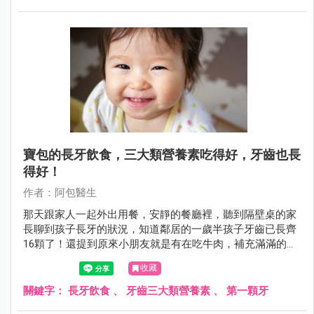
寶包的長牙飲食，三大類營養素吃得好，牙齒也長
得好！
作者：阿包醫生
那天跟家人一起外出用餐，安靜的餐廳裡，聽到隔壁桌的家
長聊到孩子長牙的狀況，知道鄰居的一歲半孩子牙齒已長齊
16顆了！還提到原來小朋友就是有在吃牛肉，補充滿滿的鈣
質，牙才長得好！怎麼…聽起來覺得怪怪的呀！阿包醫生來
收藏
幫大家補充寶包的長牙飲食資訊。
關鍵字：
長牙飲食
、
牙齒三大類營養素
、
第一顆牙