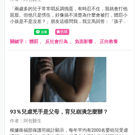
「兩歲多的兒子常常唱反調搗蛋，有時忍不住，我就會打他
屁股。但他只是愣住，好像搞不清楚為什麼會被打，體罰小
小孩是不是沒差？」朋友這樣問我，我立馬回答：「孩子都
知道喔！千萬不要小看孩子的能力和記憶。」這次要來跟大
收藏
家聊聊體罰對孩子的影響。
關鍵字：
體罰
、
反社會行為
、
負面影響
、
正向教養
93％兒虐兇手是父母，育兒崩潰怎麼辦？
作者：阿包醫生
根據衛福部保護司統計顯示，每年平均有2000名嬰幼兒受虐