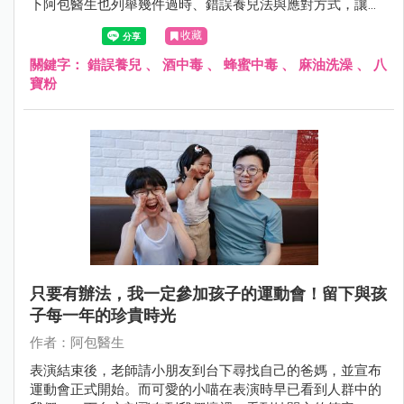
下阿包醫生也列舉幾件過時、錯誤養兒法與應對方式，讓爸
媽拒絕錯誤養育法且不尷尬！
收藏
關鍵字：
錯誤養兒
、
酒中毒
、
蜂蜜中毒
、
麻油洗澡
、
八
寶粉
只要有辦法，我一定參加孩子的運動會！留下與孩
子每一年的珍貴時光
作者：阿包醫生
表演結束後，老師請小朋友到台下尋找自己的爸媽，並宣布
運動會正式開始。而可愛的小喵在表演時早已看到人群中的