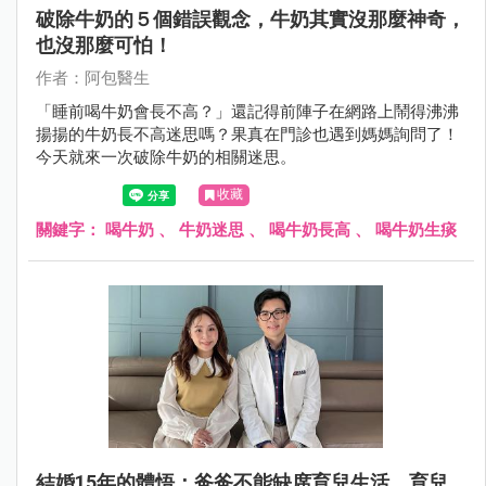
破除牛奶的５個錯誤觀念，牛奶其實沒那麼神奇，
也沒那麼可怕！
作者：阿包醫生
「睡前喝牛奶會長不高？」還記得前陣子在網路上鬧得沸沸
揚揚的牛奶長不高迷思嗎？果真在門診也遇到媽媽詢問了！
今天就來一次破除牛奶的相關迷思。
收藏
關鍵字：
喝牛奶
、
牛奶迷思
、
喝牛奶長高
、
喝牛奶生痰
結婚15年的體悟：爸爸不能缺席育兒生活，育兒