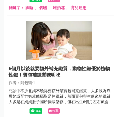
關鍵字：
趴睡
、
氣喘
、
吃奶嘴
、
育兒迷思
6個月以後就要額外補充鐵質，動物性鐵優於植物
性鐵！寶包補鐵質聰明吃
作者：阿包醫生
門診中不少爸媽不曉得要額外幫寶包補充鐵質，大多以為靠
母奶或配方奶就能攝取足夠鐵質，然而寶包與生俱來的鐵質
大多是在媽媽肚子裡所攝取儲存，但在出生6個月左右就會
消耗殆盡，這時就須從食物中攝取鐵質，以下來說說如何幫
收藏
寶包聰明補鐵。