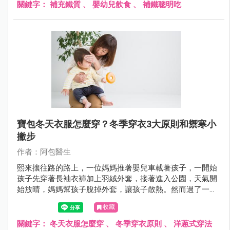
關鍵字：
補充鐵質
、
嬰幼兒飲食
、
補鐵聰明吃
寶包冬天衣服怎麼穿？冬季穿衣3大原則和禦寒小
撇步
作者：阿包醫生
熙來攘往路的路上，一位媽媽推著嬰兒車載著孩子，一開始
孩子先穿著長袖衣褲加上羽絨外套，接著進入公園，天氣開
始放晴，媽媽幫孩子脫掉外套，讓孩子散熱。然而過了一會
兒，天空雲層開始變厚，媽媽又趕緊幫孩子套上外套，就這
收藏
樣媽媽幫孩子穿脫衣服來回不下5～6次，旁人看了都累了。
關鍵字：
冬天衣服怎麼穿
、
冬季穿衣原則
、
洋蔥式穿法