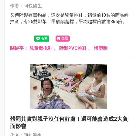
作者：阿包醫生
又傳陸製有毒物品，這次是兒童拖鞋，銷量前10名的商品經
抽查，有25雙鄰苯二甲酸酯超標，平均超標倍數達365倍。
收藏
關鍵字：
兒童毒拖鞋
、
陸製PVC拖鞋
、
增塑劑
體罰其實對親子沒任何好處！還可能會造成2大負
面影響
作者：阿包醫生