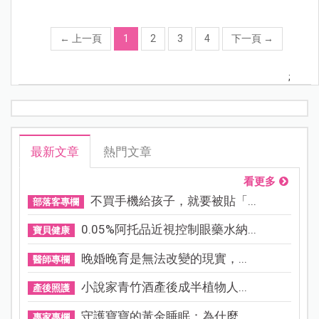
←
上一頁
1
2
3
4
下一頁
→
;
最新文章
熱門文章
看更多
不買手機給孩子，就要被貼「...
部落客專欄
0.05%阿托品近視控制眼藥水納...
寶貝健康
晚婚晚育是無法改變的現實，...
醫師專欄
小說家青竹酒產後成半植物人...
產後照護
守護寶寶的黃金睡眠：為什麼...
專家專欄