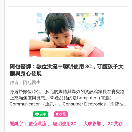
阿包醫師：數位洪流中聰明使用 3C，守護孩子大
腦與身心發展
作者：阿包醫生
身處於數位時代，多元的媒體與爆炸的資訊讓家長在育兒路
上充滿焦慮與挑戰。3C產品指的是Computer（電腦）、
Communication（通訊）、Consumer Electronics（消費性
電子產品），涵蓋了電腦、手機、平板、數位相機、智慧家
收藏
電等眾多產品，以下內文提到的3C產品主要指手機、平板和
電視。
關鍵字：
數位洪流
、
聰明使用3C
、
大腦影響
、
3C共存