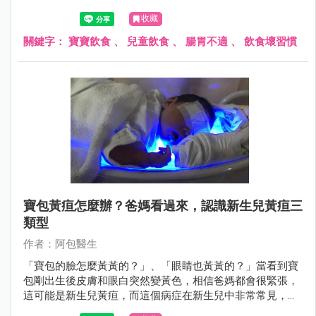
食物美味，所以改不掉，結果演變成常常脹氣或肚子痛。
收藏
關鍵字：
寶寶飲食
、
兒童飲食
、
腸胃不適
、
飲食壞習慣
寶包黃疸怎麼辦？爸媽看過來，認識新生兒黃疸三
類型
作者：阿包醫生
「寶包的臉怎麼黃黃的？」、「眼睛也黃黃的？」當看到寶
包剛出生後皮膚和眼白突然變黃色，相信爸媽都會很緊張，
這可能是新生兒黃疸，而這個病症在新生兒中非常常見，透
過醫師評估檢查必要時接受照光治療，大多不會有後遺症。