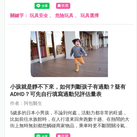
險物品。
收藏
關鍵字：
玩具安全
、
危險玩具
、
玩具選擇
小孩就是靜不下來，如何判斷孩子有過動？疑有
ADHD？可先自行填寫過動兒評估量表
作者：阿包醫生
5歲多的日本小男孩，不論到何處，活動力都非常的旺盛，
比如前往水族館時，在人行道來回奔跑數十趟、在熱鬧的大
街上無時無刻都想觸碰商家物品，乘車時更不斷開關冷氣
口、車窗和玩垃圾，讓全車乘客都很困擾，面對疑似有過動
收藏