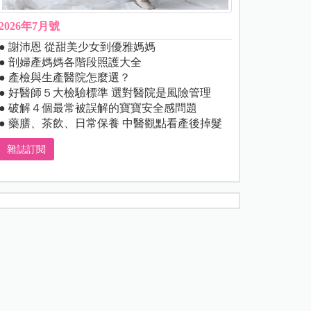
2026年7月號
● 謝沛恩 從甜美少女到優雅媽媽
● 剖婦產媽媽各階段照護大全
● 產檢與生產醫院怎麼選？
● 好醫師５大檢驗標準 選對醫院是風險管理
● 破解４個最常被誤解的寶寶安全感問題
● 藥膳、茶飲、日常保養 中醫觀點看產後掉髮
雜誌訂閱