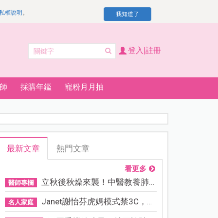
私權說明
。
我知道了
登入|註冊
師
採購年鑑
寵粉月月抽
最新文章
熱門文章
看更多
立秋後秋燥來襲！中醫教養肺...
醫師專欄
Janet謝怡芬虎媽模式禁3C，看...
名人家庭