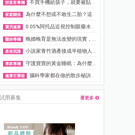
不買手機給孩子，就要被貼「...
部落客專欄
為什麼不想或不敢生二胎？這8...
家庭關係
0.05%阿托品近視控制眼藥水納...
寶貝健康
晚婚晚育是無法改變的現實，...
醫師專欄
小說家青竹酒產後成半植物人...
產後照護
守護寶寶的黃金睡眠：為什麼...
專家專欄
腦科學家都在做的散步秘訣！...
健康百寶箱
試用募集
看更多