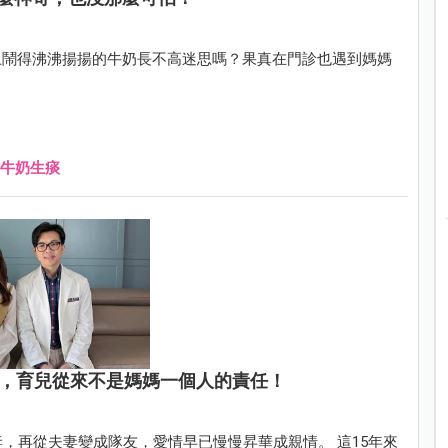
上鬧得沸沸揚揚的牛奶長不高迷思嗎？果真在門診也遇到媽媽
牛奶生痰
活，育兒從來不是媽媽一個人的責任！
，再從夫妻變成隊友，愛情早已慢慢昇華成親情。 這15年來