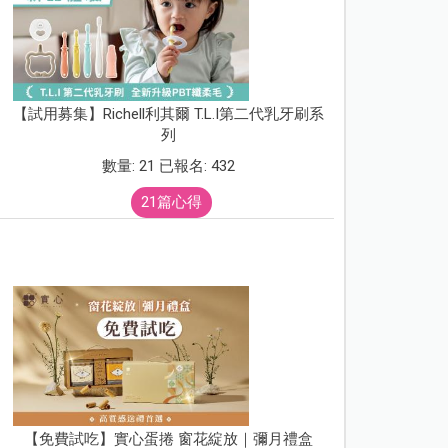
【試用募集】Richell利其爾 T.L.I第二代乳牙刷系
列
數量: 21 已報名: 432
21篇心得
【免費試吃】實心蛋捲 窗花綻放｜彌月禮盒