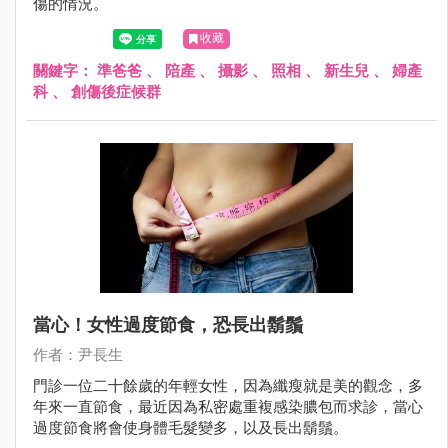
傷的情況。
收藏
關鍵字：
準爸爸
、
陪產
、
攝影
、
照相
、
新生兒
、
婦產
科
、
創傷後症候群
當心！女性過度節食，恐長出鬍鬚
作者：尹長生
門診一位二十餘歲的年輕女性，因為纖瘦就是美的觀念，多
年來一直節食，最近因為私密處重複感染膿包而求診，當心
過度節食將會使身體毛髮變多，以及長出鬍鬚。