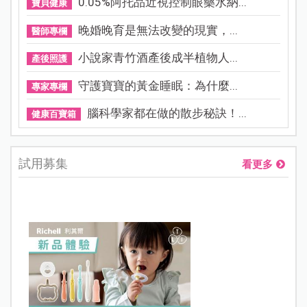
0.05%阿托品近視控制眼藥水納...
寶貝健康
晚婚晚育是無法改變的現實，...
醫師專欄
小說家青竹酒產後成半植物人...
產後照護
守護寶寶的黃金睡眠：為什麼...
專家專欄
腦科學家都在做的散步秘訣！...
健康百寶箱
試用募集
看更多