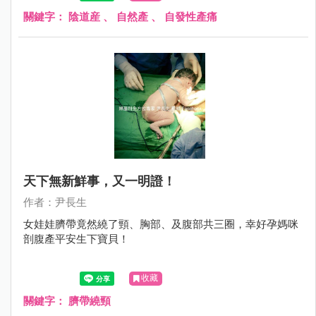
關鍵字：
陰道産
、
自然產
、
自發性產痛
天下無新鮮事，又一明證！
作者：尹長生
女娃娃臍帶竟然繞了頸、胸部、及腹部共三圈，幸好孕媽咪
剖腹產平安生下寶貝！
收藏
關鍵字：
臍帶繞頸