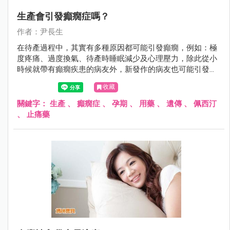
生產會引發癲癇症嗎？
作者：尹長生
在待產過程中，其實有多種原因都可能引發癲癇，例如：極
度疼痛、過度換氣、待產時睡眠減少及心理壓力，除此從小
時候就帶有癲癇疾患的病友外，新發作的病友也可能引發癲
癇症狀。
收藏
關鍵字：
生產
、
癲癇症
、
孕期
、
用藥
、
遺傳
、
佩西汀
、
止痛藥