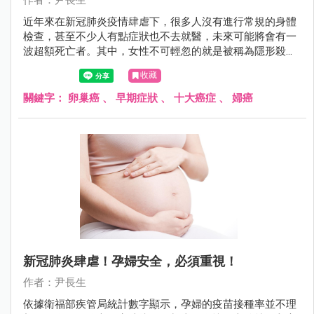
作者：尹長生
近年來在新冠肺炎疫情肆虐下，很多人沒有進行常規的身體
檢查，甚至不少人有點症狀也不去就醫，未來可能將會有一
波超額死亡者。其中，女性不可輕忽的就是被稱為隱形殺手
的「卵巢癌」，其致死率與死亡人數都是婦科癌症的首位。
收藏
因此尹長生醫師提醒若符合早期症狀且存在1個月以上，要
盡快就醫詳細檢查。
關鍵字：
卵巢癌
、
早期症狀
、
十大癌症
、
婦癌
新冠肺炎肆虐！孕婦安全，必須重視！
作者：尹長生
依據衛福部疾管局統計數字顯示，孕婦的疫苗接種率並不理