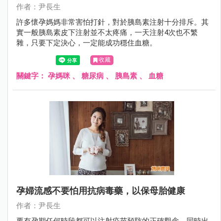
作者：尹長生
許多懷孕媽媽非常害怕打針，對於胰島素注射十分排斥。其
實一般胰島素皮下注射並不太疼痛，一天注射4次也不繁
雜，只要下定決心，一定能成功穩住血糖。
收藏
關鍵字：
孕媽咪
、
糖尿病
、
胰島素
、
血糖
孕婦流感不要怕用抗病毒藥，以保母胎健康
作者：尹長生