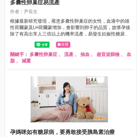
多囊性卵巢症易流產
作者：尹長生
根據最新研究發現，罹患多囊性卵巢症的女性，血液中的雄
性荷爾蒙及LH荷爾蒙增加，會影響到卵子的品質，故懷孕後
除了有高出常人三倍以上的機率流產，易發生妊娠性糖尿病
及高血壓之外，同時也容易難產。
收藏
關鍵字：
多囊性卵巢症
、
流產
、
抽血
、
超音波篩檢
、
血
脂
、
減重
孕媽咪如有糖尿病，要勇敢接受胰島素治療