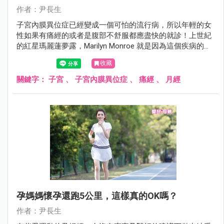
作者：尹長生
子宮內膜異位症已經變成一個可怕的流行病，所以年輕的女
性如果有痛經的或者是腹部不舒服都應盡快的就診！上世紀
的紅星瑪麗蓮夢露，Marilyn Monroe 就是因為這個疾病的困
擾最後自殺身亡！
收藏
關鍵字：
子宮
、
子宮內膜異位症
、
痛經
、
月經
孕媽媽懷孕還跑5公里，這樣真的OK嗎？
作者：尹長生