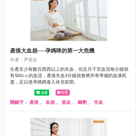
產後大血崩──孕媽咪的第一大危機
作者：尹長生
生產至少有數百西西以上的失血，但足月子宮血流每分鐘就
有500c.c.的血流，產後失血3分鐘就會將所有準備的血液耗
盡，足以使孕媽媽進入休克前期。
收藏
關鍵字：
產後
、
血崩
、
貧血
、
鐵劑
、
失血