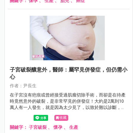
關鍵字：
懷孕
、
生產
、
胎兒
、
癌症
子宮破裂釀意外，醫師：屬罕見併發症，但仍需小
心
作者：尹長生
在子宮沒有疤痕或曾經接受過肌瘤切除手術，而卻是在待產
時竟然意外的破裂，是非常罕見的併發症！大約是2萬到10
萬人有一人發生，就是因為太少見了，以致於難以診斷，更
難以被病家接受。
收藏
關鍵字：
子宮破裂
、
懷孕
、
生產