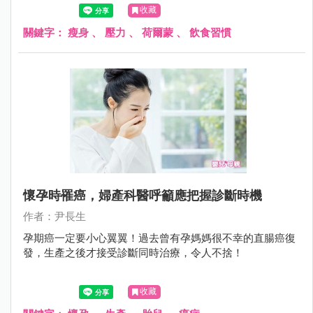
收藏
關鍵字：
瘦身
、
壓力
、
荷爾蒙
、
飲食習慣
懷孕時罹癌，婦產科醫呼籲應把握診斷時機
作者：尹長生
孕期癌一定要小心翼翼！過去曾有孕媽媽很不幸的直腸癌復
發，生產之後才接受診斷同時治療，令人不捨！
收藏