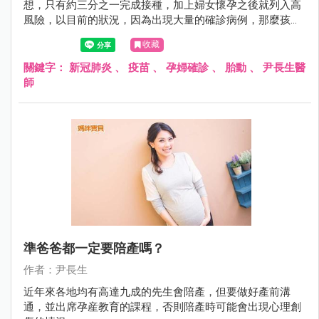
想，只有約三分之一完成接種，加上婦女懷孕之後就列入高
風險，以目前的狀況，因為出現大量的確診病例，那麼孩
童、中老年的高危者、懷孕母親等..就醫能量將被壓縮。
收藏
關鍵字：
新冠肺炎
、
疫苗
、
孕婦確診
、
胎動
、
尹長生醫
師
準爸爸都一定要陪產嗎？
作者：尹長生
近年來各地均有高達九成的先生會陪產，但要做好產前溝
通，並出席孕産教育的課程，否則陪產時可能會出現心理創