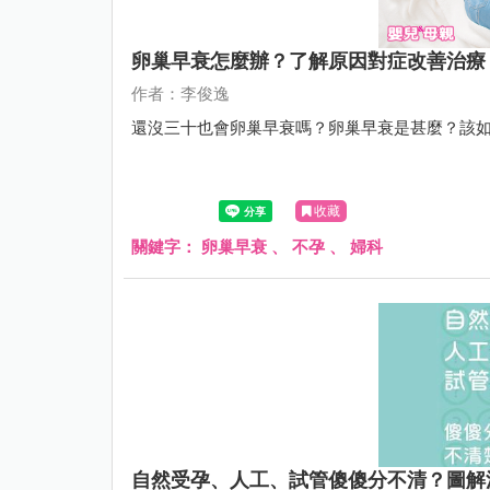
卵巢早衰怎麼辦？了解原因對症改善治療
作者：李俊逸
還沒三十也會卵巢早衰嗎？卵巢早衰是甚麼？該
收藏
關鍵字：
卵巢早衰
、
不孕
、
婦科
自然受孕、人工、試管傻傻分不清？圖解