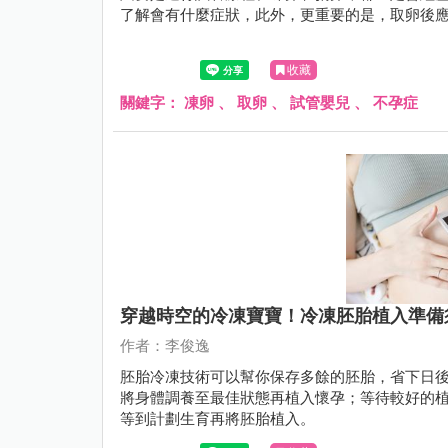
了解會有什麼症狀，此外，更重要的是，取卵後
收藏
關鍵字：
凍卵
、
取卵
、
試管嬰兒
、
不孕症
穿越時空的冷凍寶寶！冷凍胚胎植入準備
作者：李俊逸
胚胎冷凍技術可以幫你保存多餘的胚胎，省下日
將身體調養至最佳狀態再植入懷孕；等待較好的
等到計劃生育再將胚胎植入。