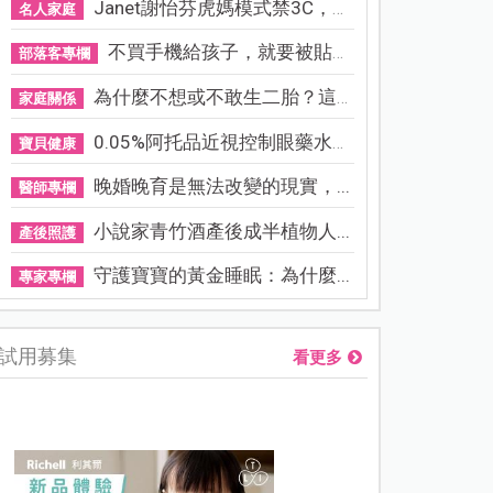
Janet謝怡芬虎媽模式禁3C，看...
名人家庭
不買手機給孩子，就要被貼「...
部落客專欄
為什麼不想或不敢生二胎？這8...
家庭關係
0.05%阿托品近視控制眼藥水納...
寶貝健康
晚婚晚育是無法改變的現實，...
醫師專欄
小說家青竹酒產後成半植物人...
產後照護
守護寶寶的黃金睡眠：為什麼...
專家專欄
試用募集
看更多