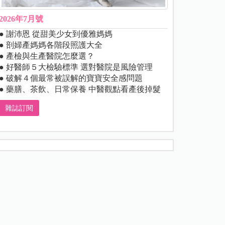
2026年7月號
● 謝沛恩 從甜美少女到優雅媽媽
● 剖婦產媽媽各階段照護大全
● 產檢與生產醫院怎麼選？
● 好醫師５大檢驗標準 選對醫院是風險管理
● 破解４個最常被誤解的寶寶安全感問題
● 藥膳、茶飲、日常保養 中醫觀點看產後掉髮
雜誌訂閱