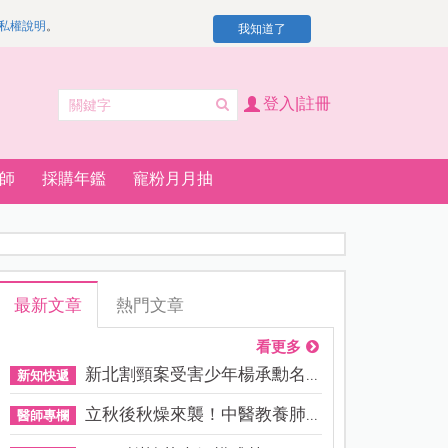
私權說明
。
我知道了
登入|註冊
師
採購年鑑
寵粉月月抽
最新文章
熱門文章
看更多
新北割頸案受害少年楊承勳名...
新知快遞
立秋後秋燥來襲！中醫教養肺...
醫師專欄