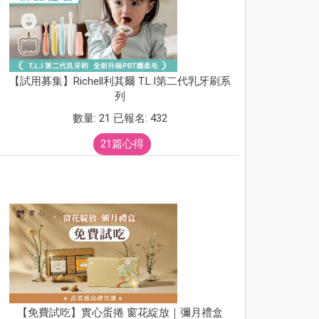
【試用募集】Richell利其爾 T.L.I第二代乳牙刷系
列
數量: 21 已報名: 432
21篇心得
【免費試吃】實心蛋捲 窗花綻放｜彌月禮盒