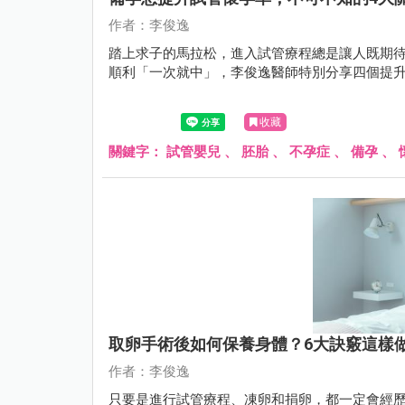
作者：李俊逸
踏上求子的馬拉松，進入試管療程總是讓人既期
順利「一次就中」，李俊逸醫師特別分享四個提
收藏
關鍵字：
試管嬰兒
、
胚胎
、
不孕症
、
備孕
、
取卵手術後如何保養身體？6大訣竅這樣
作者：李俊逸
只要是進行試管療程、凍卵和捐卵，都一定會經