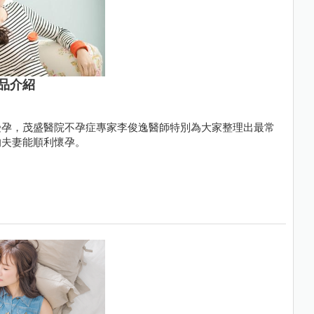
品介紹
受孕，茂盛醫院不孕症專家李俊逸醫師特別為大家整理出最常
的夫妻能順利懷孕。