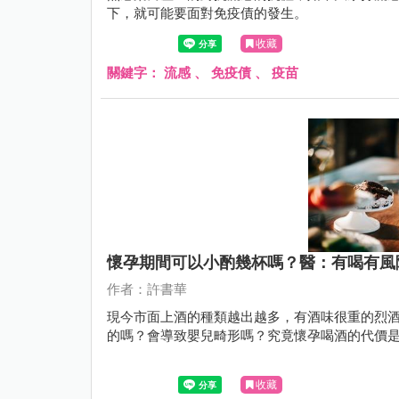
下，就可能要面對免疫債的發生。
收藏
關鍵字：
流感
、
免疫債
、
疫苗
懷孕期間可以小酌幾杯嗎？醫：有喝有風
作者：許書華
現今市面上酒的種類越出越多，有酒味很重的烈
的嗎？會導致嬰兒畸形嗎？究竟懷孕喝酒的代價
收藏