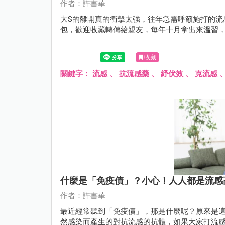
作者：許書華
大S的離開真的衝擊太強，往年急需呼籲施打的流
包，歡迎收藏轉傳給親友，每年十月拿出來溫習
收藏
關鍵字：
流感
、
抗流感藥
、
紓伏效
、
克流感
什麼是「免疫債」？小心！人人都是流感
作者：許書華
最近經常聽到「免疫債」，那是什麼呢？原來是
然感染而產生的對抗流感的抗體，如果大家打流