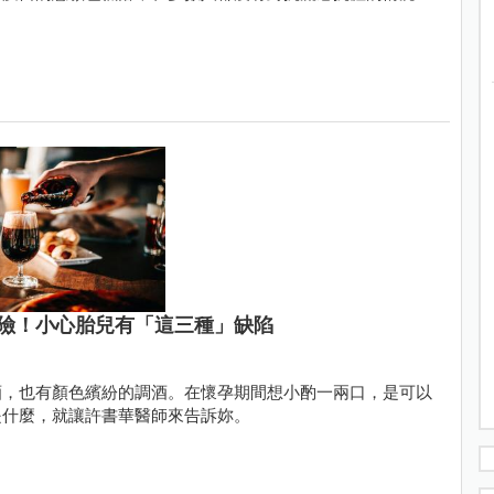
險！小心胎兒有「這三種」缺陷
酒，也有顏色繽紛的調酒。在懷孕期間想小酌一兩口，是可以
是什麼，就讓許書華醫師來告訴妳。