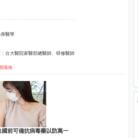
心身醫學
經歷：台大醫院家醫部總醫師、研修醫師
部落格
出國前可備抗病毒藥以防萬一