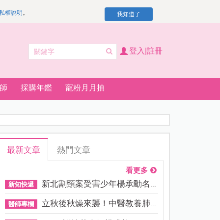
私權說明
。
我知道了
登入|註冊
師
採購年鑑
寵粉月月抽
最新文章
熱門文章
看更多
新北割頸案受害少年楊承勳名...
新知快遞
立秋後秋燥來襲！中醫教養肺...
醫師專欄