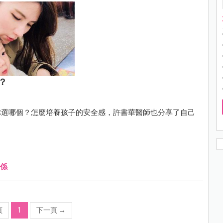
？
你選哪個？怎麼培養孩子的安全感，許書華醫師也分享了自己
係
頁
1
下一頁
→