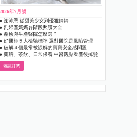
2026年7月號
● 謝沛恩 從甜美少女到優雅媽媽
● 剖婦產媽媽各階段照護大全
● 產檢與生產醫院怎麼選？
● 好醫師５大檢驗標準 選對醫院是風險管理
● 破解４個最常被誤解的寶寶安全感問題
● 藥膳、茶飲、日常保養 中醫觀點看產後掉髮
雜誌訂閱