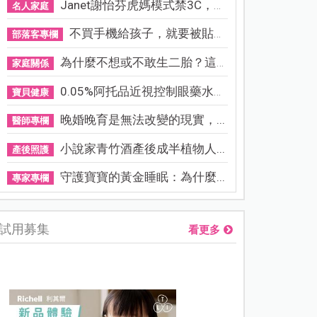
Janet謝怡芬虎媽模式禁3C，看...
名人家庭
不買手機給孩子，就要被貼「...
部落客專欄
為什麼不想或不敢生二胎？這8...
家庭關係
0.05%阿托品近視控制眼藥水納...
寶貝健康
晚婚晚育是無法改變的現實，...
醫師專欄
小說家青竹酒產後成半植物人...
產後照護
守護寶寶的黃金睡眠：為什麼...
專家專欄
試用募集
看更多