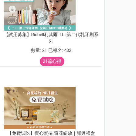
【試用募集】Richell利其爾 T.L.I第二代乳牙刷系
列
數量: 21 已報名: 432
21篇心得
【免費試吃】實心蛋捲 窗花綻放｜彌月禮盒