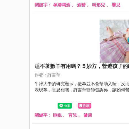
關鍵字：
孕婦喝酒
、
酒精
、
畸形兒
、
嬰兒
睡不著數羊有用嗎？５妙方，營造孩子的
作者：許書華
牛津大學的研究顯示，數羊並不會幫助入睡，反
表現等，息息相關，許書華醫師告訴你，該如何
收藏
關鍵字：
睡眠
、
育兒
、
健康