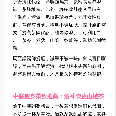
掌管消化代謝，若脾虛無力，就容易造成濕
氣、脂肪堆積。此外，許多虛胖患者同時有
「陽虛」體質，氣血循環較差，尤其女性族
群，常伴有畏寒、經期不調症狀。虛胖族群需
要「提高新陳代謝、體內除濕」，可利用白
朮、茯苓、黨參、山藥、乾薑等，幫助代謝循
環。
周亞錚醫師提醒，減重不該一味節食或盲目斷
醣，而是先了解體質、找出根本失衡的原因，
調整脾胃與氣血，才是長久維持輕盈的關鍵。
中醫瘦身茶飲推薦：洛神陳皮山楂茶
除了中藥調整體質，年後若想促進消化代謝，
不妨從一杯茶開始。這款茶飲酸甜解膩，兼具