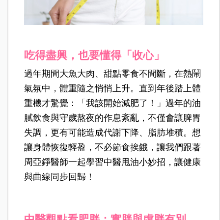
吃得盡興，也要懂得「收心」
過年期間大魚大肉、甜點零食不間斷，在熱鬧
氣氛中，體重隨之悄悄上升。直到年後踏上體
重機才驚覺：「我該開始減肥了！」過年的油
膩飲食與守歲熬夜的作息紊亂，不僅會讓脾胃
失調，更有可能造成代謝下降、脂肪堆積。想
讓身體恢復輕盈，不必節食挨餓，讓我們跟著
周亞錚醫師一起學習中醫甩油小妙招，讓健康
與曲線同步回歸！
中醫觀點看肥胖：實胖與虛胖有別