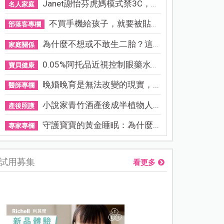
Janet謝怡芬虎媽模式禁3C，看...
名人家庭
不買手機給孩子，就要被貼「...
部落客專欄
為什麼不想或不敢生二胎？這8...
家庭關係
0.05%阿托品近視控制眼藥水納...
寶貝健康
晚婚晚育是無法改變的現實，...
醫師專欄
小說家青竹酒產後成半植物人...
產後照護
守護寶寶的黃金睡眠：為什麼...
專家專欄
試用募集
看更多