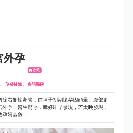
宮外孕
收藏
、
茂盛醫院
、
多語醫院
切除右側輸卵管，前陣子初期懷孕因頭暈、腹部劇
宮外孕！醫生驚呼，幸好即早發現，若太晚發現，
致孕婦命危！