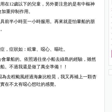
用在12歲以下的兒童，另外要注意的是有中樞神
會加重抑制作用。
工具前半小時至一小時服用。再來就是怕暈船的朋
晃。
氏症，
症狀如：眩暈、噁心、嘔吐。
心會暈船的。依照過往坐小船去綠島的經驗，雖然
暈船。
不過我還是做了萬全準備！！
，上船後因為去程颱風經過海象比較晃，我又再補上一顆杏
說實在不太有噁心想吐的感覺。