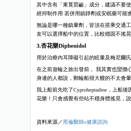
其中含有「東莨菪鹼」成分，建議不要使
經抑制作用 若併用鎮靜劑或安眠藥可能
無論是哪一種鎮暈劑，皆須在搭乘交通
友可以選擇船中的位置，比較穩固不搖
3.杏花樂Diphenidol
用於治療內耳障礙引起的眩暈及梅尼爾
在之前遊輪之旅出發前， 我其實也蠻擔
身邊的人都說，郵輪船很大艘的不太會
我上船前先吃了Cyproheptadine
花樂！只會感覺有些站不穩身體搖晃，
資料來源／
黑倫醫師x健康諮詢