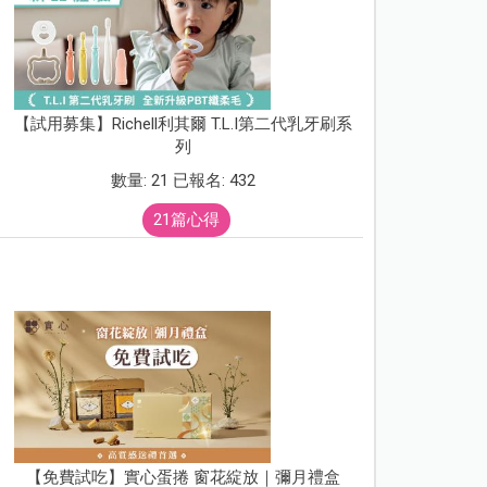
【試用募集】Richell利其爾 T.L.I第二代乳牙刷系
列
數量: 21 已報名: 432
21篇心得
【免費試吃】實心蛋捲 窗花綻放｜彌月禮盒