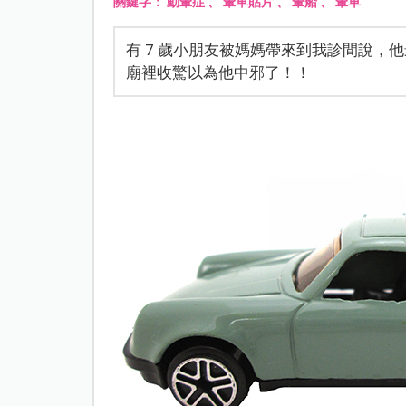
關鍵字：
動暈症
、
暈車貼片
、
暈船
、
暈車
有 7 歲小朋友被媽媽帶來到我診間說，
廟裡收驚以為他中邪了！！