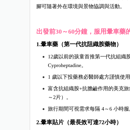
腳可隨著外在環境與景物協調與活動。
出發前30～60分鐘，服用暈車藥
1.暈車藥（第一代抗阻織胺藥物）
12歲以前的孩童首推第一代抗組織
Cyproheptadine。
1 歲以下投藥務必醫師處方謹慎使
富含抗組織胺+抗膽鹼作用的美克旅鎮錠 
～2片）。
旅行期間可視需求每隔 4～6 小時
2.暈車貼片（最長效可達72小時）