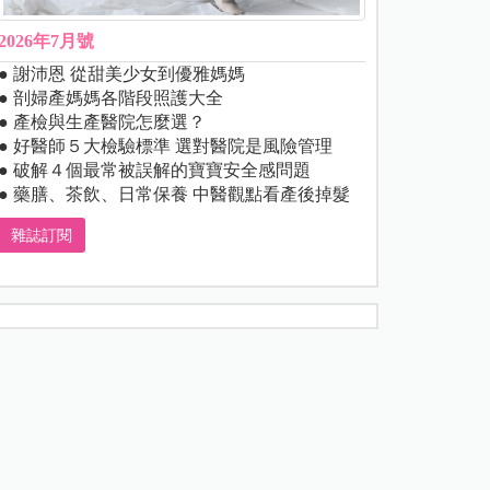
2026年7月號
● 謝沛恩 從甜美少女到優雅媽媽
● 剖婦產媽媽各階段照護大全
● 產檢與生產醫院怎麼選？
● 好醫師５大檢驗標準 選對醫院是風險管理
● 破解４個最常被誤解的寶寶安全感問題
● 藥膳、茶飲、日常保養 中醫觀點看產後掉髮
雜誌訂閱