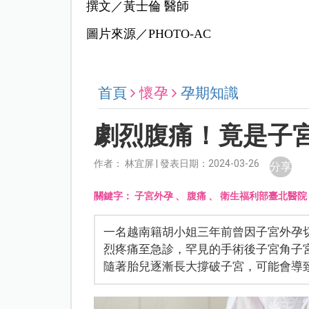
撰文／黃士倫 醫師
圖片來源／PHOTO-AC
首頁
懷孕
孕期知識
劇烈腹痛！竟是子
作者： 林宜屏 | 發表日期：2024-03-26
分享
關鍵字：
子宮外孕
、
腹痛
、
衛生福利部臺北醫院
一名越南籍胡小姐三年前曾因子宮外孕
烈疼痛至急診，罕見的手術後子宮角子
隨著胎兒逐漸長大撐破子宮，可能會導