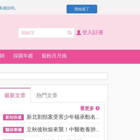
私權說明
。
我知道了
登入|註冊
師
採購年鑑
寵粉月月抽
最新文章
熱門文章
看更多
新北割頸案受害少年楊承勳名...
新知快遞
立秋後秋燥來襲！中醫教養肺...
醫師專欄