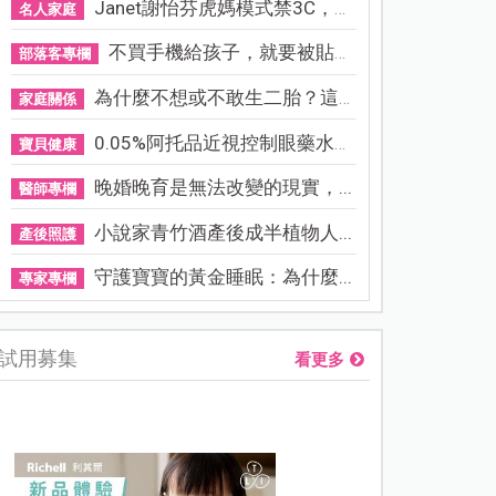
Janet謝怡芬虎媽模式禁3C，看...
名人家庭
不買手機給孩子，就要被貼「...
部落客專欄
為什麼不想或不敢生二胎？這8...
家庭關係
0.05%阿托品近視控制眼藥水納...
寶貝健康
晚婚晚育是無法改變的現實，...
醫師專欄
小說家青竹酒產後成半植物人...
產後照護
守護寶寶的黃金睡眠：為什麼...
專家專欄
試用募集
看更多