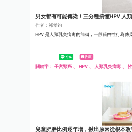
男女都有可能傳染！三分種搞懂HPV 人
作者：祁孝鈞
HPV 是人類乳突病毒的簡稱，一般藉由性行為
收藏
關鍵字：
子宮頸癌
、
HPV
、
人類乳突病毒
、
兒童肥胖比例逐年增，揪出原因從根本改