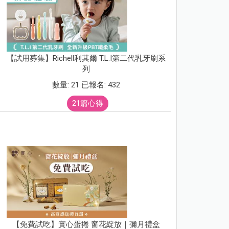
【試用募集】Richell利其爾 T.L.I第二代乳牙刷系
列
數量: 21 已報名: 432
21篇心得
【免費試吃】實心蛋捲 窗花綻放｜彌月禮盒