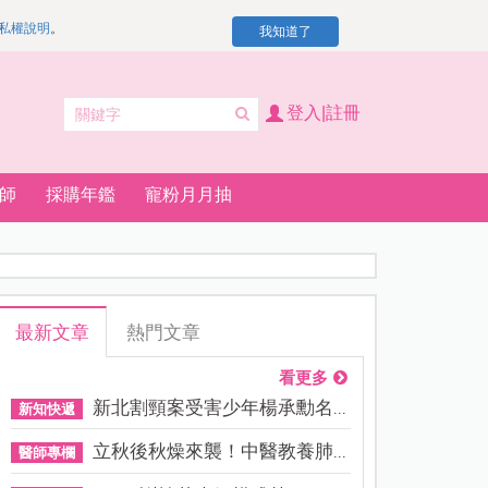
私權說明
。
我知道了
登入|註冊
師
採購年鑑
寵粉月月抽
最新文章
熱門文章
看更多
新北割頸案受害少年楊承勳名...
新知快遞
立秋後秋燥來襲！中醫教養肺...
醫師專欄