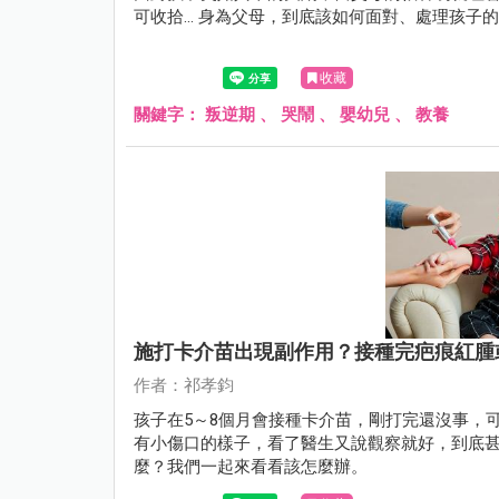
可收拾... 身為父母，到底該如何面對、處理孩
收藏
關鍵字：
叛逆期
、
哭鬧
、
嬰幼兒
、
教養
施打卡介苗出現副作用？接種完疤痕紅腫
作者：祁孝鈞
孩子在5～8個月會接種卡介苗，剛打完還沒事，
有小傷口的樣子，看了醫生又說觀察就好，到底
麼？我們一起來看看該怎麼辦。