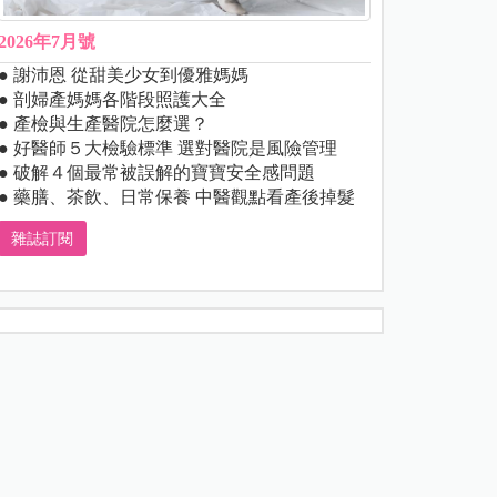
2026年7月號
● 謝沛恩 從甜美少女到優雅媽媽
● 剖婦產媽媽各階段照護大全
● 產檢與生產醫院怎麼選？
● 好醫師５大檢驗標準 選對醫院是風險管理
● 破解４個最常被誤解的寶寶安全感問題
● 藥膳、茶飲、日常保養 中醫觀點看產後掉髮
雜誌訂閱