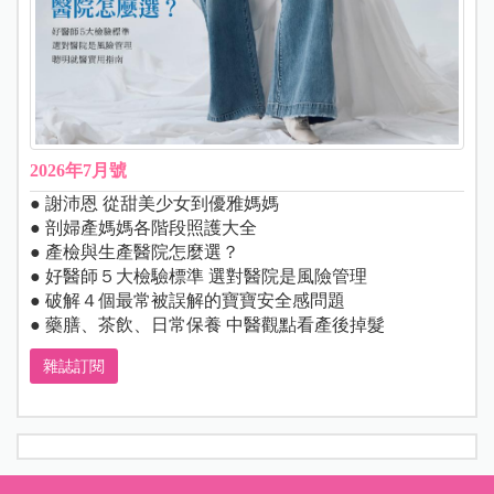
2026年7月號
● 謝沛恩 從甜美少女到優雅媽媽
● 剖婦產媽媽各階段照護大全
● 產檢與生產醫院怎麼選？
● 好醫師５大檢驗標準 選對醫院是風險管理
● 破解４個最常被誤解的寶寶安全感問題
● 藥膳、茶飲、日常保養 中醫觀點看產後掉髮
雜誌訂閱