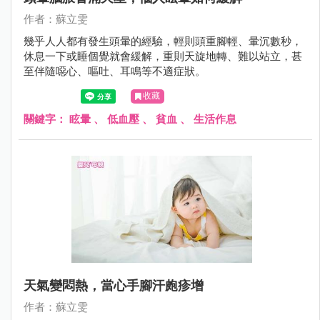
作者：蘇立雯
幾乎人人都有發生頭暈的經驗，輕則頭重腳輕、暈沉數秒，
休息一下或睡個覺就會緩解，重則天旋地轉、難以站立，甚
至伴隨噁心、嘔吐、耳鳴等不適症狀。
收藏
關鍵字：
眩暈
、
低血壓
、
貧血
、
生活作息
天氣變悶熱，當心手腳汗皰疹增
作者：蘇立雯