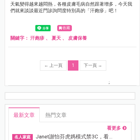
天氣變得越來越悶熱，各種皮膚毛病自然跟著增多，今天我
們就來談談最近門診詢問度特別高的「汗皰疹」吧！
收藏
關鍵字：
汗皰疹
、
夏天
、
皮膚保養
←
上一頁
1
下一頁
→
;
最新文章
熱門文章
看更多
Janet謝怡芬虎媽模式禁3C，看...
名人家庭