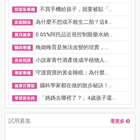
不買手機給孩子，就要被貼「...
部落客專欄
為什麼不想或不敢生二胎？這8...
家庭關係
0.05%阿托品近視控制眼藥水納...
寶貝健康
晚婚晚育是無法改變的現實，...
醫師專欄
小說家青竹酒產後成半植物人...
產後照護
守護寶寶的黃金睡眠：為什麼...
專家專欄
腦科學家都在做的散步秘訣！...
健康百寶箱
「媽媽去哪裡了？」4歲孩子還...
學習當爸媽
試用募集
看更多