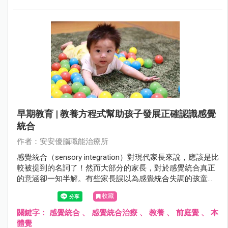
早期教育 | 教養方程式幫助孩子發展正確認識感覺
統合
作者：安安優腦職能治療所
感覺統合（sensory integration）對現代家長來說，應該是比
較被提到的名詞了！然而大部分的家長，對於感覺統合真正
的意涵卻一知半解。有些家長誤以為感覺統合失調的孩童就
是過動兒，或以為感覺統合是在教導兒童做運動。這些觀念
收藏
都沒有完全掌握感覺統合這個概念，僅是摸著邊際的看法。
關鍵字：
感覺統合
、
感覺統合治療
、
教養
、
前庭覺
、
本
體覺