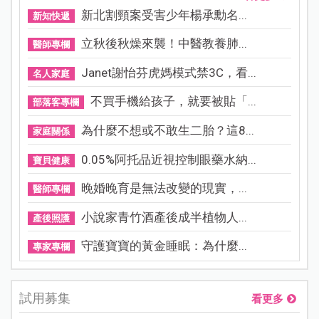
新北割頸案受害少年楊承勳名...
新知快遞
立秋後秋燥來襲！中醫教養肺...
醫師專欄
Janet謝怡芬虎媽模式禁3C，看...
名人家庭
不買手機給孩子，就要被貼「...
部落客專欄
為什麼不想或不敢生二胎？這8...
家庭關係
0.05%阿托品近視控制眼藥水納...
寶貝健康
晚婚晚育是無法改變的現實，...
醫師專欄
小說家青竹酒產後成半植物人...
產後照護
守護寶寶的黃金睡眠：為什麼...
專家專欄
試用募集
看更多