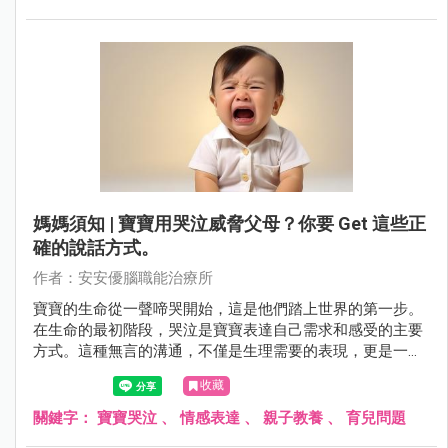
了小孩子面對陌生環境和人時可能產生的害怕感，需要父母
的陪伴和引導，以幫助他們逐漸克服這種膽怯，勇敢面對生
活的種種挑戰。
媽媽須知 | 寶寶用哭泣威脅父母？你要 Get 這些正
確的說話方式。
作者：安安優腦職能治療所
寶寶的生命從一聲啼哭開始，這是他們踏上世界的第一步。
在生命的最初階段，哭泣是寶寶表達自己需求和感受的主要
方式。這種無言的溝通，不僅是生理需要的表現，更是一種
自我語言訓練的基礎。從每天哭累計數小時到慢慢轉變為更
收藏
為複雜的情感表達，寶寶在這個過程中不僅學會了與世界互
動，還培養了一種基本的溝通能力。然而，隨著寶寶的成
關鍵字：
寶寶哭泣
、
情感表達
、
親子教養
、
育兒問題
長，哭泣也可能漸漸演變為一種習慣性的表現。父母在面對