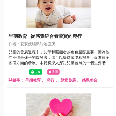
早期教育 | 從感覺統合看寶寶的爬行
作者：安安優腦職能治療所
兒童的發展過程中，父母和照顧者的角色至關重要，因為他
們不僅是孩子的啟發者，還可以提供環境和機會，促進孩子
各個方面的發展。本篇將深入探討兒童發展的一個重要階
段：爬行。通過了解兒童在爬行過程中的生理和感覺發展，
收藏
我們可以更好地理解為什麼爬行對孩子的成長至關重要。父
母和照顧者將在這本文章中找到有關如何支持和促進寶寶爬
關鍵字：
早期教育
、
爬行
、
兒童發展
、
感覺整合
行的實用建議，以及瞭解爬行對兒童感覺整合、運動發展和
認知能力的重要性。