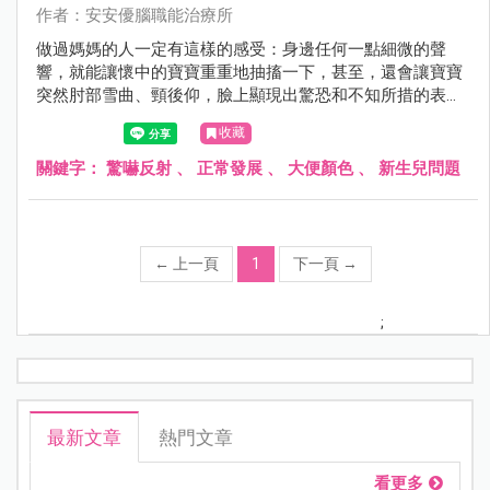
作者：安安優腦職能治療所
做過媽媽的人一定有這樣的感受：身邊任何一點細微的聲
響，就能讓懷中的寶寶重重地抽搐一下，甚至，還會讓寶寶
突然肘部雪曲、頸後仰，臉上顯現出驚恐和不知所措的表
情，好像受了天大的驚嚇。
收藏
關鍵字：
驚嚇反射
、
正常發展
、
大便顏色
、
新生兒問題
←
上一頁
1
下一頁
→
;
最新文章
熱門文章
看更多