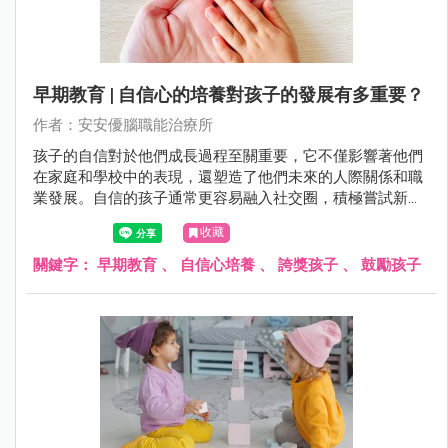
早期教育 | 自信心的培養對孩子的發展有多重要？
作者：安安優腦職能治療所
孩子的自信對於他們成長過程至關重要，它不僅影響著他們
在家庭和學校中的表現，還塑造了他們未來的人際關係和職
業發展。自信的孩子通常更容易融入社交圈，積極嘗試新事
物，並擁有更積極的心態面對挑戰。相反，缺乏自信的孩子
收藏
可能會陷入自我懷疑和消極情緒中，影響他們的全面成長。
關鍵字：
早期教育
、
自信心培養
、
誇獎孩子
、
鼓勵孩子