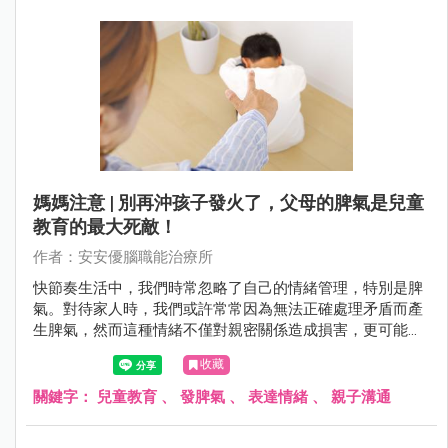
寶寶的哭泣時，往往會被這種無聲的訴求所牽引。但這也是
一個值得注意的階段，因為過度縱容可能導致寶寶形成哭泣
的習慣，影響到他們未來的情感表達和應對能力。
媽媽注意 | 別再沖孩子發火了，父母的脾氣是兒童
教育的最大死敵！
作者：安安優腦職能治療所
快節奏生活中，我們時常忽略了自己的情緒管理，特別是脾
氣。對待家人時，我們或許常常因為無法正確處理矛盾而產
生脾氣，然而這種情緒不僅對親密關係造成損害，更可能深
遠地影響到孩子的成長。透過溝通、真實面對情緒以及表達
收藏
情感的方式，可幫助建立更健康、穩定且和諧的家庭關係。
關鍵字：
兒童教育
、
發脾氣
、
表達情緒
、
親子溝通