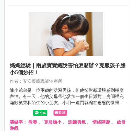
媽媽經驗｜兩歲寶寶總說害怕怎麼辦？克服孩子膽
小5個妙招！
作者：安安優腦職能治療所
陳小弟弟是一位兩歲的活潑男孩，但他卻對新環境感到極度
害怕。有一天，他的父母帶他參加一個生日派對，房間裡充
滿歡笑聲和陌生的小朋友。小明一進門就縮在爸爸的懷裡，
眼神躲閃且不敢發聲。他看著其他小朋友在玩耍，卻不敢加
收藏
入。當有人走近想跟他打招呼時，小明緊張地捏住了爸爸的
衣袖，顯露出典型的害怕表情。即便父母試圖撫慰他，小明
關鍵字：
教養
、
克服膽小
、
訓練勇氣
、
情緒障礙
、
啟發
仍然保持著警戒，不敢踏出安全的爸爸懷抱。這種情境凸顯
遊戲