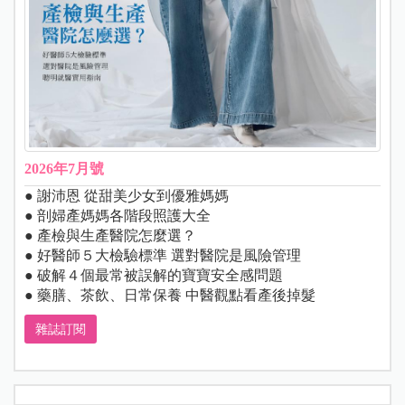
2026年7月號
● 謝沛恩 從甜美少女到優雅媽媽
● 剖婦產媽媽各階段照護大全
● 產檢與生產醫院怎麼選？
● 好醫師５大檢驗標準 選對醫院是風險管理
● 破解４個最常被誤解的寶寶安全感問題
● 藥膳、茶飲、日常保養 中醫觀點看產後掉髮
雜誌訂閱