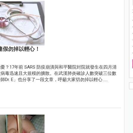
明連假勿掉以輕心！
？17年前 SARS 防疫崩潰與和平醫院封院就發生在四月清
致病毒迅速且大規模的擴散。在武漢肺炎確診人數突破三位數
. E」也分享了一段文章，呼籲大家切勿掉以輕心......