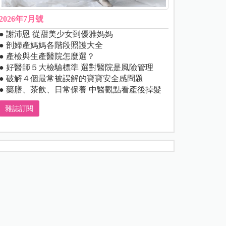
2026年7月號
● 謝沛恩 從甜美少女到優雅媽媽
● 剖婦產媽媽各階段照護大全
● 產檢與生產醫院怎麼選？
● 好醫師５大檢驗標準 選對醫院是風險管理
● 破解４個最常被誤解的寶寶安全感問題
● 藥膳、茶飲、日常保養 中醫觀點看產後掉髮
雜誌訂閱