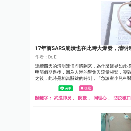
17年前SARS崩潰也在此時大爆發，清
作者：Dr. E
連續四天的清明連假即將到來，為什麼醫界如此擔憂
明節假期過後，因為人潮的聚集與流量頻繁，導
之後，此時是相當關鍵的時刻，「急診室小兒科醫師Dr
收藏
關鍵字：
武漢肺炎
、
防疫
、
同理心
、
防疫破口