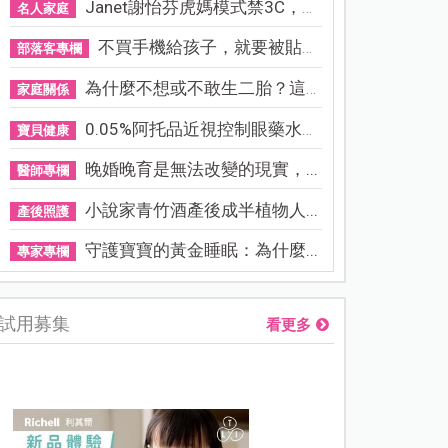
Janet謝怡芬虎媽模式禁3C，看...
名人家庭
不買手機給孩子，就要被貼「...
部落客專欄
為什麼不想或不敢生二胎？這8...
家庭關係
0.05%阿托品近視控制眼藥水納...
寶貝健康
晚婚晚育是無法改變的現實，...
醫師專欄
小說家青竹酒產後成半植物人...
產後照護
守護寶寶的黃金睡眠：為什麼...
專家專欄
試用募集
看更多