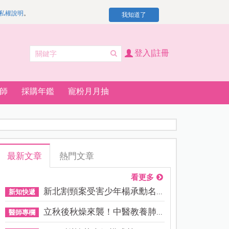
私權說明
。
我知道了
登入|註冊
師
採購年鑑
寵粉月月抽
最新文章
熱門文章
看更多
新北割頸案受害少年楊承勳名...
新知快遞
立秋後秋燥來襲！中醫教養肺...
醫師專欄