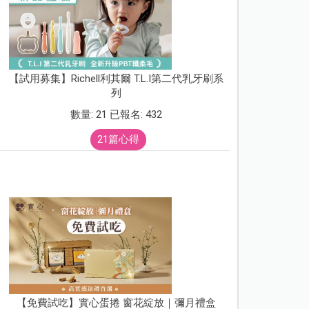
【試用募集】Richell利其爾 T.L.I第二代乳牙刷系
列
數量: 21 已報名: 432
21篇心得
【免費試吃】實心蛋捲 窗花綻放｜彌月禮盒