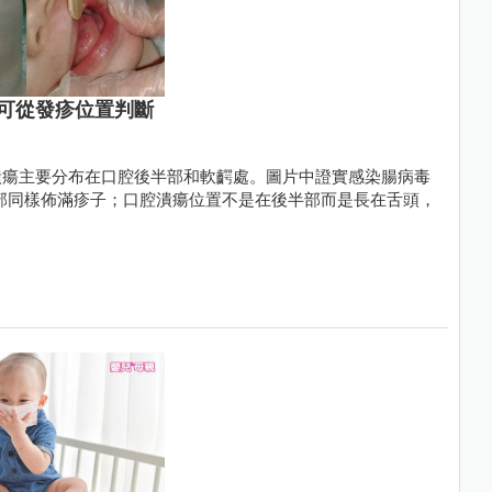
可從發疹位置判斷
潰瘍主要分布在口腔後半部和軟齶處。圖片中證實感染腸病毒
臉部同樣佈滿疹子；口腔潰瘍位置不是在後半部而是長在舌頭，