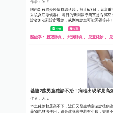
作者：Dr. E
國內新冠肺炎疫情持續延燒，截止6/8日，兒童重症
系統炎症徵候群)，每日的新聞報導簡直是看得家
診者無法到診所看診，或到急診室可能需要等待 1
況。以下小兒科醫師整理了五個確診新冠肺炎後
收藏
關鍵字：
新冠肺炎
、
武漢肺炎
、
兒童確診
、
兒
基隆2歲男童確診不治！病程出現罕見高
作者：Dr. E
本土確診數居高不下，近日又發生幼童確診後病逝
藥物也無法使用，還是建議家中若有小孩，盡量