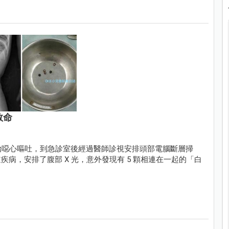
救命
開始噁心嘔吐，到急診室後經過醫師診視安排頭部電腦斷層掃
病，安排了腹部 X 光，意外發現有 5 顆相連在一起的「白