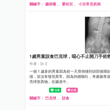
關鍵字：
腸病毒
、
嬰幼兒
、
小兒常見疾病
1歲男童誤食巴克球，噁心不止開刀手術
作者：Dr. E
一個 1 歲多的男童因為前一天滑倒撞到頭部後
描，並沒有發現異常。因為持續嘔吐，考慮腸胃道疾
亮球形異物」在腸道中。
收藏
關鍵字：
巴克球
、
誤食