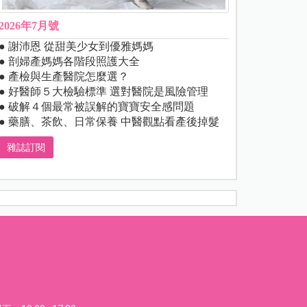
2026年7月號
● 謝沛恩 從甜美少女到優雅媽媽
● 剖婦產媽媽各階段照護大全
● 產檢與生產醫院怎麼選？
● 好醫師５大檢驗標準 選對醫院是風險管理
● 破解４個最常被誤解的寶寶安全感問題
● 藥膳、茶飲、日常保養 中醫觀點看產後掉髮
雜誌訂閱