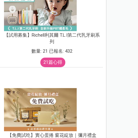
【試用募集】Richell利其爾 T.L.I第二代乳牙刷系
列
數量: 21 已報名: 432
21篇心得
【免費試吃】實心蛋捲 窗花綻放｜彌月禮盒