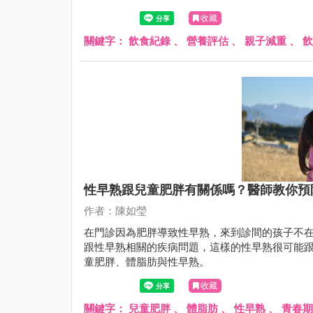
收藏
關鍵字：
飲食紀錄
、
營養評估
、
親子減重
、
飲
性早熟跟兒童肥胖有關係嗎？醫師教你預
作者：陳如瑩
在門診因為肥胖導致性早熟，來到診間的孩子不
跟性早熟相關的疾病問題，這樣的性早熟很可能
童肥胖、體脂肪與性早熟。
收藏
關鍵字：
兒童肥胖
、
體脂肪
、
性早熟
、
青春期