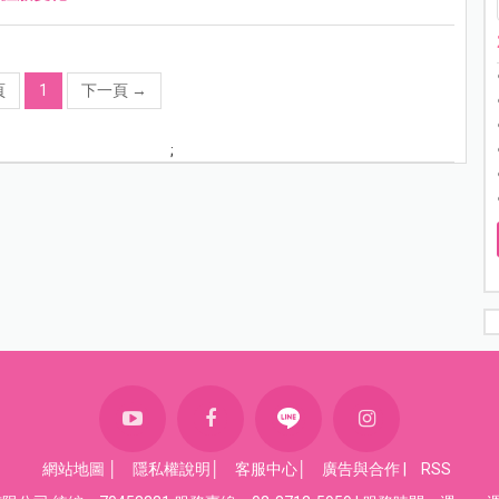
頁
1
下一頁
→
;
網站地圖
│
隱私權說明
│
客服中心
│
廣告與合作
|
RSS