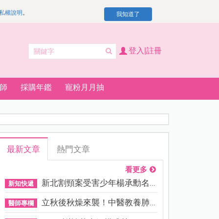
私權說明
。
我知道了
登入|註冊
師
採購年鑑
寵粉月月抽
最新文章
熱門文章
看更多
新北割頸案受害少年楊承勳名...
新知快遞
立秋後秋燥來襲！中醫教養肺...
醫師專欄