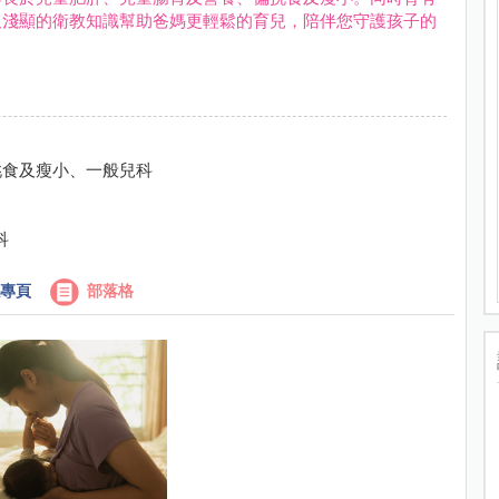
及淺顯的衛教知識幫助爸媽更輕鬆的育兒，陪伴您守護孩子的
挑食及瘦小、一般兒科
科
專頁
部落格