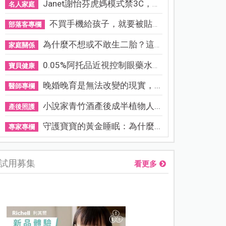
Janet謝怡芬虎媽模式禁3C，看...
名人家庭
不買手機給孩子，就要被貼「...
部落客專欄
為什麼不想或不敢生二胎？這8...
家庭關係
0.05%阿托品近視控制眼藥水納...
寶貝健康
晚婚晚育是無法改變的現實，...
醫師專欄
小說家青竹酒產後成半植物人...
產後照護
守護寶寶的黃金睡眠：為什麼...
專家專欄
試用募集
看更多