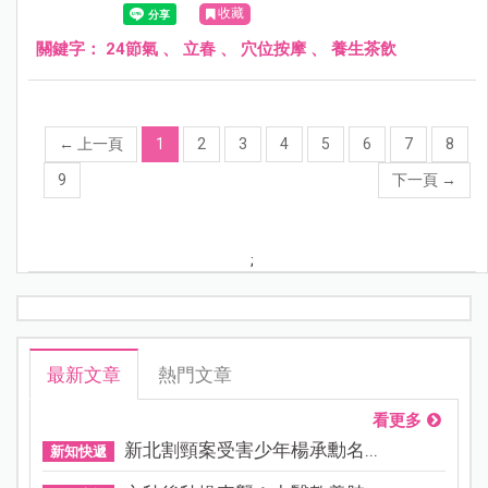
收藏
關鍵字：
24節氣
、
立春
、
穴位按摩
、
養生茶飲
←
上一頁
1
2
3
4
5
6
7
8
9
下一頁
→
;
最新文章
熱門文章
看更多
新北割頸案受害少年楊承勳名...
新知快遞