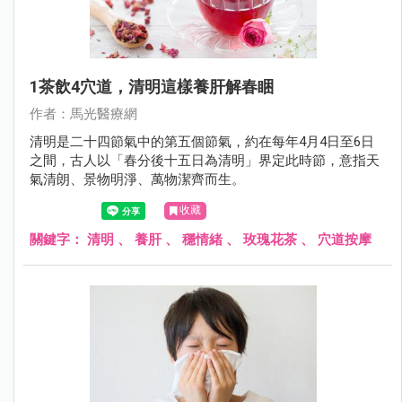
1茶飲4穴道，清明這樣養肝解春睏
作者：馬光醫療網
清明是二十四節氣中的第五個節氣，約在每年4月4日至6日
之間，古人以「春分後十五日為清明」界定此時節，意指天
氣清朗、景物明淨、萬物潔齊而生。
收藏
關鍵字：
清明
、
養肝
、
穩情緒
、
玫瑰花茶
、
穴道按摩