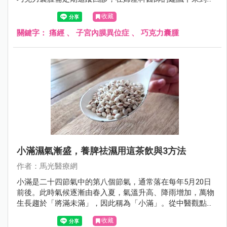
醫門診求診，希望中醫能幫她緩解行經期的不適症狀，同時
收藏
能讓子宮內膜異位症的嚴重程度降低。
關鍵字：
痛經
、
子宮內膜異位症
、
巧克力囊腫
小滿濕氣漸盛，養脾祛濕用這茶飲與3方法
作者：馬光醫療網
小滿是二十四節氣中的第八個節氣，通常落在每年5月20日
前後。此時氣候逐漸由春入夏，氣溫升高、降雨增加，萬物
生長趨於「將滿未滿」，因此稱為「小滿」。從中醫觀點來
看，小滿的氣候特點是「濕氣漸盛」，濕邪容易困阻脾胃，
收藏
影響人體氣機運行。