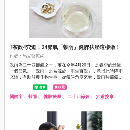
1茶飲4穴道，24節氣「穀雨」健脾祛溼這樣做！
作者：馬光醫療網
穀雨為二十四節氣之一，落在今年4月20日，是春季的最後
一個節氣。「穀雨」之名源於「雨生百穀」，意指此時降雨
充沛，有助於農作物生長。從氣候角度來看，穀雨時節氣溫
逐漸升高，濕氣明顯增加，天地之氣由春季的生發轉向夏季
收藏
的旺盛，是一個「由肝轉脾」的重要過渡期。
關鍵字：
穀雨
、
健脾祛溼
、
二十四節氣
、
穴道按摩