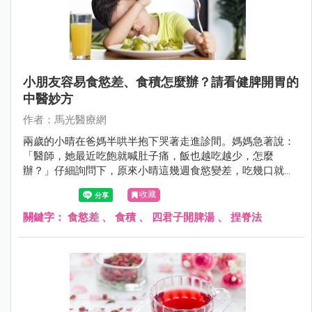
小朋友容易食慾差、食積怎麼辦？請看健脾開胃的
中醫妙方
作者：馬光醫療網
兩歲的小晴在爸媽半哄半抱下哭著走進診間。媽媽急著說：
「醫師，她最近吃飽就喊肚子痛，飯也越吃越少，怎麼
辦？」仔細詢問下，原來小晴這幾週食慾變差，吃幾口就說
飽，偏愛零食卻不碰正餐，甚至有時吃完還會嘔吐，讓爸媽
收藏
十分憂心。
關鍵字：
食慾差
、
食積
、
四君子開脾湯
、
捏脊法