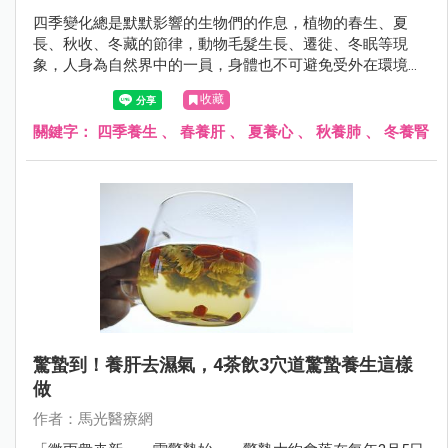
四季變化總是默默影響的生物們的作息，植物的春生、夏
長、秋收、冬藏的節律，動物毛髮生長、遷徙、冬眠等現
象，人身為自然界中的一員，身體也不可避免受外在環境而
有所調整。
收藏
關鍵字：
四季養生
、
春養肝
、
夏養心
、
秋養肺
、
冬養腎
驚蟄到！養肝去濕氣，4茶飲3穴道驚蟄養生這樣
做
作者：馬光醫療網