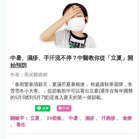
中暑、濕疹、手汗流不停？中醫教你從「立夏」開
始預防
作者：馬光醫療網
「春雨驚春清穀天，夏滿芒夏暑相連， 秋處露秋寒霜降，冬
雪雪冬小大寒。」從節氣歌中可以看出立夏(通常在每年國曆
的5月5號到5月7號)是進入夏天的第一個節氣。
收藏
關鍵字：
立夏
、
24節氣
、
中暑
、
濕疹
、
汗皰疹
、
食療
、
養生