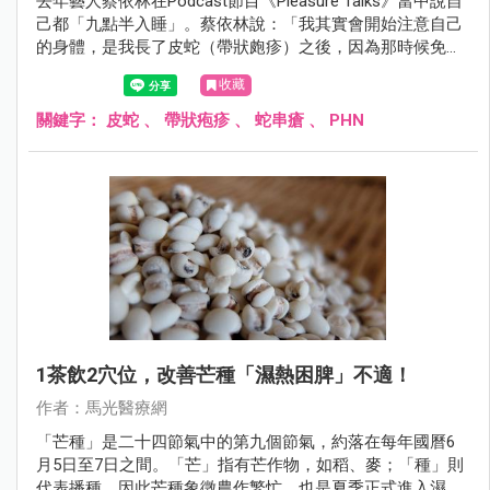
去年藝人蔡依林在Podcast節目《Pleasure Talks》當中說自
己都「九點半入睡」。蔡依林說：「我其實會開始注意自己
的身體，是我長了皮蛇（帶狀皰疹）之後，因為那時候免疫
力下降，之前幾乎每天熬夜，而從那時開始，我就發現自己
收藏
的身體不能這樣搞。」
關鍵字：
皮蛇
、
帶狀疱疹
、
蛇串瘡
、
PHN
1茶飲2穴位，改善芒種「濕熱困脾」不適！
作者：馬光醫療網
「芒種」是二十四節氣中的第九個節氣，約落在每年國曆6
月5日至7日之間。「芒」指有芒作物，如稻、麥；「種」則
代表播種，因此芒種象徵農作繁忙，也是夏季正式進入濕熱