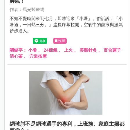
脾氣！
作者：馬光醫療網
不知不覺時間來到七月，即將迎來「小暑」。俗話說：「小
暑過，一日熱三分。」盛夏序幕拉開，空氣中的熱浪與濕氣
步步逼人。
收藏
關鍵字：
小暑
、
24節氣
、
上火
、
美顏針灸
、
百合蓮子
清心茶
、
穴道按摩
網球肘不是網球選手的專利，上班族、家庭主婦都