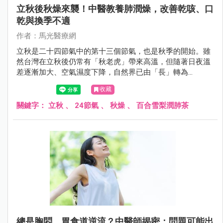
立秋後秋燥來襲！中醫教養肺潤燥，改善乾咳、口
乾與換季不適
作者：馬光醫療網
立秋是二十四節氣中的第十三個節氣，也是秋季的開始。雖
然台灣在立秋後仍常有「秋老虎」帶來高溫，但隨著日夜溫
差逐漸加大、空氣濕度下降，自然界已由「長」轉為
「收」，人體也開始受到「燥邪」影響。中醫認為「秋氣通
收藏
於肺」，因此立秋養生的重點在於養陰潤肺、防燥保津，為
接下來的秋冬季節打好健康基礎。
關鍵字：
立秋
、
24節氣
、
秋燥
、
百合雪梨潤肺茶
總是胸悶、胃食道逆流？中醫師揭密：問題可能出