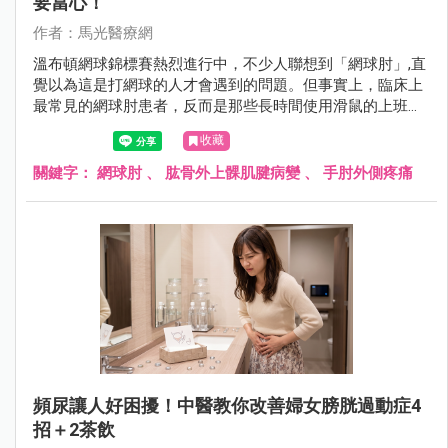
要當心！
作者：馬光醫療網
溫布頓網球錦標賽熱烈進行中，不少人聯想到「網球肘」,直
覺以為這是打網球的人才會遇到的問題。但事實上，臨床上
最常見的網球肘患者，反而是那些長時間使用滑鼠的上班
族、廚師、木工、美髮師,甚至是每天擰毛巾、提重物的家庭
收藏
主婦。
關鍵字：
網球肘
、
肱骨外上髁肌腱病變
、
手肘外側疼痛
頻尿讓人好困擾！中醫教你改善婦女膀胱過動症4
招＋2茶飲