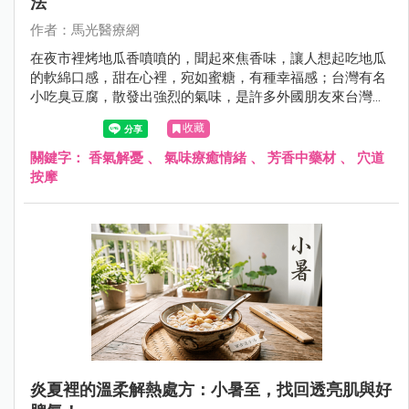
法
作者：馬光醫療網
在夜市裡烤地瓜香噴噴的，聞起來焦香味，讓人想起吃地瓜
的軟綿口感，甜在心裡，宛如蜜糖，有種幸福感；台灣有名
小吃臭豆腐，散發出強烈的氣味，是許多外國朋友來台灣想
要或是必挑戰的食物，不管它究竟是香？還是臭？都是讓人
收藏
食指大動的特色美食。
關鍵字：
香氣解憂
、
氣味療癒情緒
、
芳香中藥材
、
穴道
按摩
炎夏裡的溫柔解熱處方：小暑至，找回透亮肌與好