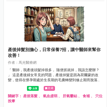
產後掉髮別擔心，日常保養7招，讓中醫師來幫你
改善！
作者：馬光醫療網
「 醫師，我產後頭髮掉很多， 隨便抓就掉，我該怎麼辦 ?
」 這是產後婦女常見的問題，產後掉髮是因為荷爾蒙的改
變，使得在懷孕期處於生長期的毛囊轉變到修止期而脫落，
通常在產後3到6個月開始，半年後會慢慢恢復，此外情緒壓
收藏
力、身心疲勞、氣血虛弱等情形會加劇產後掉髮的情況，如
果產後掉髮持續超過一年或掉髮嚴重 ，就應該尋求中醫師幫
關鍵字：
產後落髮
、
氣血虛弱
、
肝氣鬱結
、
食補
、
穴位
忙調理。
按摩