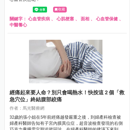
收藏
關鍵字：
心血管疾病
、
心肌梗塞
、
面相
、
心血管保健
、
中醫養心
經痛起來要人命？別只會喝熱水！快按這 2 個「救
急穴位」終結腹部絞痛
作者：馬光醫療網
32歲的張小姐在5年前經痛越發嚴重之後，到婦產科檢查被
婦產科醫師告知有子宮內膜異位症，超音波檢查發現的右側
巧克力囊腫需定期追蹤回診，在婦產科醫師的建議下來到中