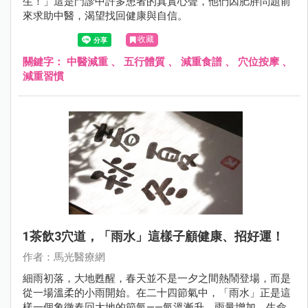
生！」這是門診中許多患者的真實心聲，他們因肥胖問題前
來求助中醫，渴望找回健康與自信。
收藏
關鍵字：
中醫減重
、
五行體質
、
減重食譜
、
穴位按摩
、
減重習慣
1茶飲3穴道，「雨水」這樣子顧健康、招好運！
作者：馬光醫療網
細雨初落，大地甦醒，春天並不是一夕之間熱鬧登場，而是
從一場溫柔的小雨開始。在二十四節氣中，「雨水」正是這
樣一個象徵春回大地的節氣——氣溫漸升、雨量增加，生命