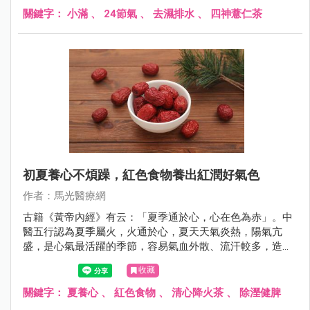
關鍵字：
小滿
、
24節氣
、
去濕排水
、
四神薏仁茶
初夏養心不煩躁，紅色食物養出紅潤好氣色
作者：馬光醫療網
古籍《黃帝內經》有云：「夏季通於心，心在色為赤」。中
醫五行認為夏季屬火，火通於心，夏天天氣炎熱，陽氣亢
盛，是心氣最活躍的季節，容易氣血外散、流汗較多，造成
心臟負擔加重、情緒波動、煩躁不安，進而影響腸胃道消
收藏
化、睡眠、甚至是心血管不適；因此初夏養生的重點在於
「清熱養心安神」。
關鍵字：
夏養心
、
紅色食物
、
清心降火茶
、
除溼健脾