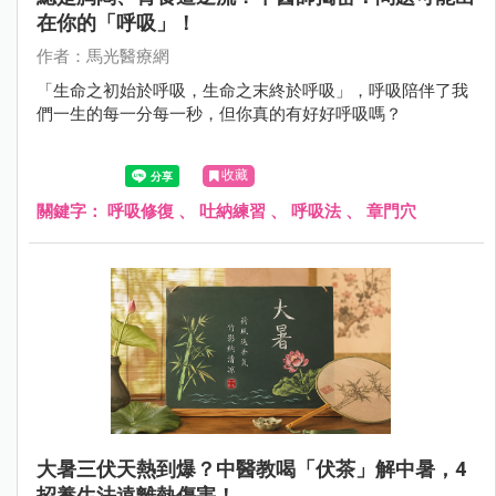
在你的「呼吸」！
作者：馬光醫療網
「生命之初始於呼吸，生命之末終於呼吸」，呼吸陪伴了我
們一生的每一分每一秒，但你真的有好好呼吸嗎？
收藏
關鍵字：
呼吸修復
、
吐納練習
、
呼吸法
、
章門穴
大暑三伏天熱到爆？中醫教喝「伏茶」解中暑，4
招養生法遠離熱傷害！