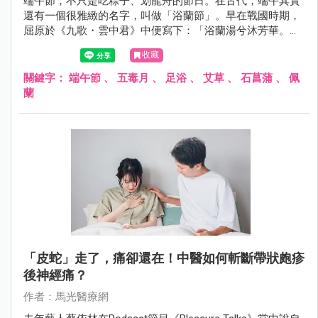
端午節，不只是吃粽子、划龍舟的節日。在古代，端午其實
還有一個很雅緻的名字，叫做「浴蘭節」。早在戰國時期，
屈原於《九歌・雲中君》中便寫下：「浴蘭湯兮沐芳華。」
《大戴禮記》也記載：「五月五日，蓄蘭為沐浴。」可見端
收藏
午以香草沐浴的習俗，至少已流傳兩千年以上。
關鍵字：
端午節
、
五毒月
、
足浴
、
艾草
、
石菖蒲
、
佩
蘭
「皮蛇」走了，痛卻還在！中醫如何斬斷帶狀皰疹
後神經痛？
作者：馬光醫療網