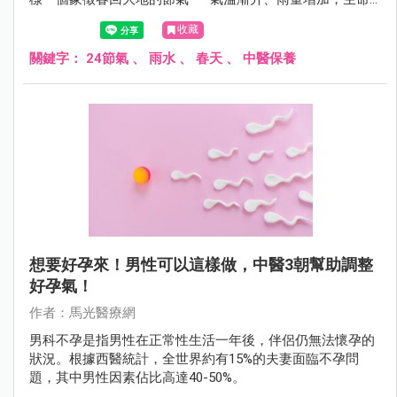
開始流動，但濕寒仍未散去。此時若能順應天時調養身體、
收藏
安定情緒，不僅有助於健康，更能為一整年的元氣打下基
礎。
關鍵字：
24節氣
、
雨水
、
春天
、
中醫保養
想要好孕來！男性可以這樣做，中醫3朝幫助調整
好孕氣！
作者：馬光醫療網
男科不孕是指男性在正常性生活一年後，伴侶仍無法懷孕的
狀況。根據西醫統計，全世界約有15%的夫妻面臨不孕問
題，其中男性因素佔比高達40-50%。