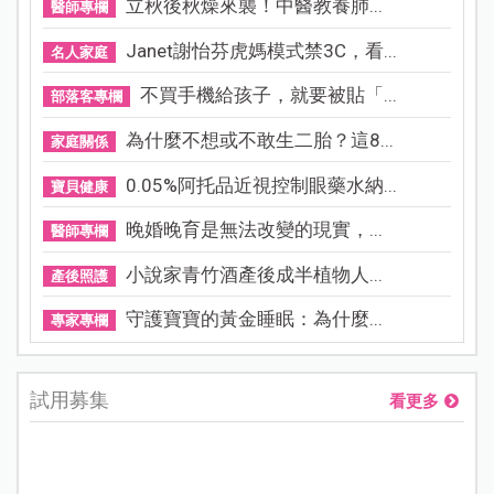
立秋後秋燥來襲！中醫教養肺...
醫師專欄
Janet謝怡芬虎媽模式禁3C，看...
名人家庭
不買手機給孩子，就要被貼「...
部落客專欄
為什麼不想或不敢生二胎？這8...
家庭關係
0.05%阿托品近視控制眼藥水納...
寶貝健康
晚婚晚育是無法改變的現實，...
醫師專欄
小說家青竹酒產後成半植物人...
產後照護
守護寶寶的黃金睡眠：為什麼...
專家專欄
試用募集
看更多