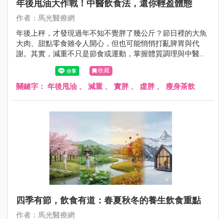
年後甩油大作戰！中醫飲食法，還你輕盈體態
作者：馬光醫療網
年後上秤，才發現過年不知不覺胖了幾公斤？節日裡的大魚
大肉、甜點零食雖令人開心，但也可能悄悄打亂脾胃與代
謝。其實，減重不只是節食或運動，掌握體質調理與中醫智
慧，同樣能讓身體輕盈、健康回歸。跟著醫師，一起學習年
收藏
後甩油的中醫妙招，從飲食、茶飲到穴位按摩，逐步恢復身
體平衡，輕盈自然到來！
關鍵字：
年後甩油
、
減重
、
實胖
、
虛胖
、
瘦身茶飲
四季有節，飲食有道：春夏秋冬的養生飲食重點
作者：馬光醫療網