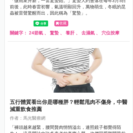
「微雨衆卉新，一雷驚蟄始。」驚蟄大約會落在每年3月5日
前後，此時春雷初響，氣溫明顯回升，萬物萌生，冬眠的昆
蟲被雷聲驚醒而出，因此稱為「驚蟄」。
收藏
關鍵字：
24節氣
、
驚蟄
、
養肝
、
去濕氣
、
穴位按摩
五行體質看出你是哪種胖？輕鬆甩肉不傷身，中醫
減重飲食推薦
作者：馬光醫療網
「褲頭越來越緊，腰間贅肉悄悄溢出，連照鏡子都覺得陌