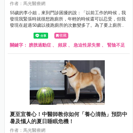
作者：馬光醫療網
55歲的李小姐，來到門診困擾的說：「以前工作的時候，我
發現我緊張時就很想跑廁所，年輕的時候還可以忍受，但我
發現在超過50歲以後跑廁所的次數變多了。為了要上廁所，
都不敢出去外面太久，都沒辦法常常跟朋友或小孩出門玩
收藏
了，很煩惱耶！中醫有沒有辦法？！」經問診，看舌脈，辨
別疾病證型及患者體質後，開立中藥和針灸後，李小姐跑廁
關鍵字：
膀胱過動症
、
頻尿
、
急迫性尿失禁
、
腎陰不足
所的頻率改善許多，再也不用擔心出門太久的問題了。
夏至宜養心！中醫師教你如何「養心清熱」預防中
暑及惱人的夏日睡眠危機！
作者：馬光醫療網