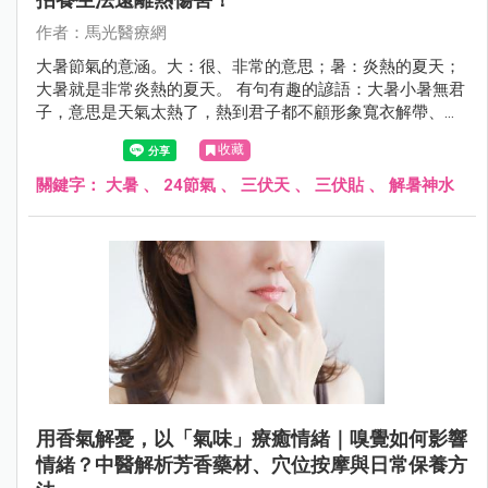
作者：馬光醫療網
大暑節氣的意涵。大：很、非常的意思；暑：炎熱的夏天；
大暑就是非常炎熱的夏天。 有句有趣的諺語：大暑小暑無君
子，意思是天氣太熱了，熱到君子都不顧形象寬衣解帶、袒
胸露背來散熱消暑。
收藏
關鍵字：
大暑
、
24節氣
、
三伏天
、
三伏貼
、
解暑神水
用香氣解憂，以「氣味」療癒情緒｜嗅覺如何影響
情緒？中醫解析芳香藥材、穴位按摩與日常保養方