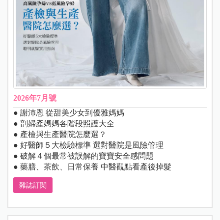
2026年7月號
● 謝沛恩 從甜美少女到優雅媽媽
● 剖婦產媽媽各階段照護大全
● 產檢與生產醫院怎麼選？
● 好醫師５大檢驗標準 選對醫院是風險管理
● 破解４個最常被誤解的寶寶安全感問題
● 藥膳、茶飲、日常保養 中醫觀點看產後掉髮
雜誌訂閱