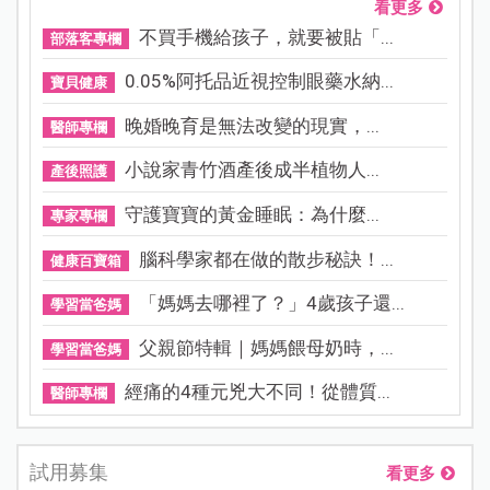
看更多
不買手機給孩子，就要被貼「...
部落客專欄
0.05%阿托品近視控制眼藥水納...
寶貝健康
晚婚晚育是無法改變的現實，...
醫師專欄
小說家青竹酒產後成半植物人...
產後照護
守護寶寶的黃金睡眠：為什麼...
專家專欄
腦科學家都在做的散步秘訣！...
健康百寶箱
「媽媽去哪裡了？」4歲孩子還...
學習當爸媽
父親節特輯｜媽媽餵母奶時，...
學習當爸媽
經痛的4種元兇大不同！從體質...
醫師專欄
試用募集
看更多