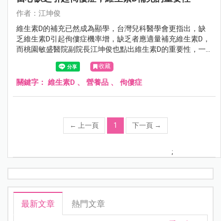
作者：江坤俊
維生素D的補充已然成為顯學，台灣兒科醫學會更指出，缺
乏維生素D引起佝僂症機率增，缺乏者應適量補充維生素D，
而桃園敏盛醫院副院長江坤俊也點出維生素D的重要性，一
起來看看。
收藏
關鍵字：
維生素D
、
營養品
、
佝僂症
←
上一頁
1
下一頁
→
;
最新文章
熱門文章