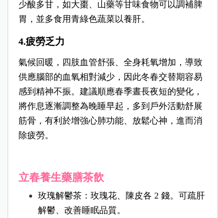
少酸多甘，如大棗、山藥等甘味食物可以調補脾
胃，並多食用青綠色蔬菜以養肝。
4.疲勞乏力
氣候回暖，四肢血管舒張、全身耗氧增加，導致
供應腦部的血氧相對減少，因此冬春交替期容易
感到精神不振。建議順應春季晝長夜短的變化，
將作息逐漸調整為晚睡早起，多到戶外活動舒展
筋骨，有利於增強心肺功能、放鬆心神，進而消
除疲勞。
立春養生藥膳茶飲
玫瑰解鬱茶：玫瑰花、陳皮各 2 錢。可疏肝
解鬱、改善睡眠品質。