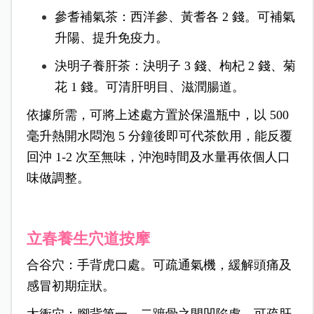
參耆補氣茶：西洋參、黃耆各 2 錢。可補氣
升陽、提升免疫力。
決明子養肝茶：決明子 3 錢、枸杞 2 錢、菊
花 1 錢。可清肝明目、滋潤腸道。
依據所需，可將上述處方置於保溫瓶中，以 500
毫升熱開水悶泡 5 分鐘後即可代茶飲用，能反覆
回沖 1-2 次至無味，沖泡時間及水量再依個人口
味做調整。
立春養生穴道按摩
合谷穴：手背虎口處。可疏通氣機，緩解頭痛及
感冒初期症狀。