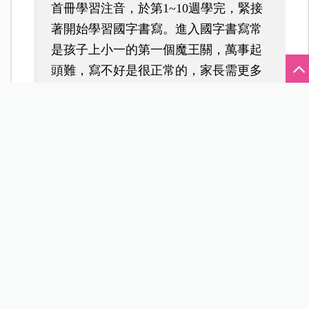
首冊學習注音，於第1~10週學完，緊接
著開始學習國字書寫。進入國字書寫常
是孩子上小一的第一個魔王關，萬事起
頭難，寫不好是很正常的，家長需更多
的耐心等待孩子慢慢成長。
3.強化基本生活技能
小學生應該具備基本生活技能，如：
自己整理
書包、準備隔天學用品、穿脫衣物、使用餐
具、清洗餐具、餐後漱口潔牙、飲水機裝水
等。
小學開始使用「蹲式馬桶」，尤其是小女生更
需提早適應學習，認識蹲式馬桶的使用方法，
提醒孩子如廁後使用衛生紙、洗手的習慣。