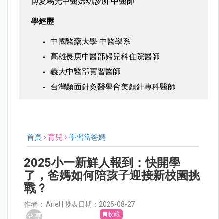
博愛馬光中醫婦幼診所 中醫師
學經歷
中國醫藥大學 中醫學系
高雄長庚中醫部婦兒科住院醫師
義大中醫部實習醫師
台灣顏面針灸醫學會美顏針專科醫師
首頁
育兒
學習當爸媽
2025小一新鮮人報到：快開學
了，爸媽如何陪孩子迎接新校園挑
戰？
作者： Ariel | 發表日期：2025-08-27
收藏
分享