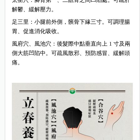
太衝穴：腳背第一、二蹠骨之間凹陷處。可疏肝
解鬱、緩解壓力。
足三里：小腿前外側，髕骨下緣三寸。可調理腸
胃、促進消化吸收。
風府穴、風池穴：後髮際中點垂直向上 1 寸及兩
側大筋凹陷中。可疏風散邪、預防感冒、緩解頭
痛。