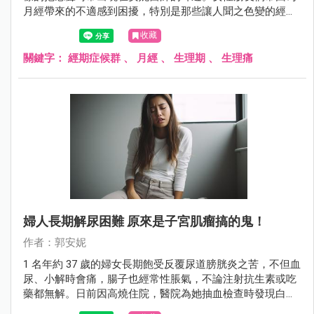
月經帶來的不適感到困擾，特別是那些讓人聞之色變的經期
症候群，在年齡介於 20 ~ 40 歲之間更是常見，尤其是在 25
收藏
~ 35 歲這個年齡段達到高峰。在這裡，安妮醫師將與大家分
享一些能夠幫助你揮別生理不適、重拾好氣色的建議。
關鍵字：
經期症候群
、
月經
、
生理期
、
生理痛
婦人長期解尿困難 原來是子宮肌瘤搞的鬼！
作者：郭安妮
1 名年約 37 歲的婦女長期飽受反覆尿道膀胱炎之苦，不但血
尿、小解時會痛，腸子也經常性脹氣，不論注射抗生素或吃
藥都無解。日前因高燒住院，醫院為她抽血檢查時發現白血
球數超標，血液裡滿佈細菌，同時檢查出她子宮裡長有 7、8