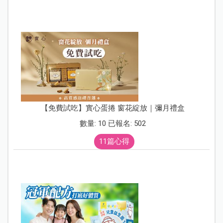
【免費試吃】實心蛋捲 窗花綻放｜彌月禮盒
數量: 10 已報名: 502
11篇心得