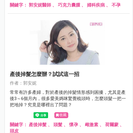
關鍵字：
郭安妮醫師
、
巧克力囊腫
、
婦科疾病
、
不孕
產後掉髮怎麼辦？試試這一招
作者：郭安妮
常常有許多產婦，對於產後的掉髮情形感到困擾，尤其是產
後3～6個月內，很多愛美媽咪驚覺梳頭時，怎麼頭髮一把一
把地掉？究竟是哪裡出了問題？
收藏
關鍵字：
產後掉髮
、
頭髮
、
懷孕
、
雌激素
、
荷爾蒙
、
頭皮