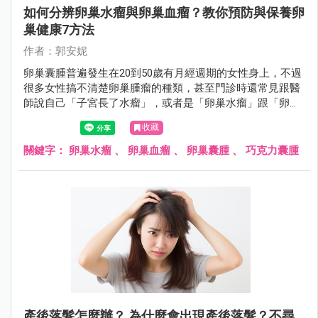
如何分辨卵巢水瘤與卵巢血瘤？教你預防與保養卵
巢健康7方法
作者：郭安妮
卵巢囊腫普遍發生在20到50歲有月經週期的女性身上，不過
很多女性搞不清楚卵巢腫瘤的種類，甚至門診時還常見跟醫
師說自己「子宮長了水瘤」，或者是「卵巢水瘤」跟「卵巢
血瘤」分不清楚，女性朋友應該要認識什麼是卵巢囊腫。
收藏
關鍵字：
卵巢水瘤
、
卵巢血瘤
、
卵巢囊腫
、
巧克力囊腫
產後落髮怎麼辦？ 為什麼會出現產後落髮？不尋