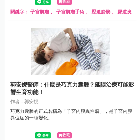
收藏
顆大小不一的肌瘤，其中 1 顆大約 8 公分大，向外壓迫到膀
胱和尿道，造成頻尿、排尿困難；另 1 顆壓迫到腸子，造成
關鍵字：
子宮肌瘤
、
子宮肌瘤手術
、
壓迫膀胱
、
尿道炎
腹脹不舒服，因此立即為她安排手術切除肌瘤，才終於根除
了這位婦女的長期之痛。
郭安妮醫師：什麼是巧克力囊腫？延誤治療可能影
響生育功能！
作者：郭安妮
巧克力囊腫的正式名稱為「子宮內膜異性瘤」，是子宮內膜
異位症的一種變化。
收藏