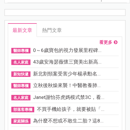
最新文章
熱門文章
看更多
0～6歲寶包的視力發展里程碑...
醫師專欄
43歲安海瑟薇懷三寶美出新高...
名人家庭
新北割頸案受害少年楊承勳名...
新知快遞
立秋後秋燥來襲！中醫教養肺...
醫師專欄
Janet謝怡芬虎媽模式禁3C，看...
名人家庭
不買手機給孩子，就要被貼「...
部落客專欄
為什麼不想或不敢生二胎？這8...
家庭關係