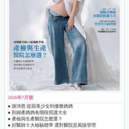
2026年7月號
● 謝沛恩 從甜美少女到優雅媽媽
● 剖婦產媽媽各階段照護大全
● 產檢與生產醫院怎麼選？
● 好醫師５大檢驗標準 選對醫院是風險管理