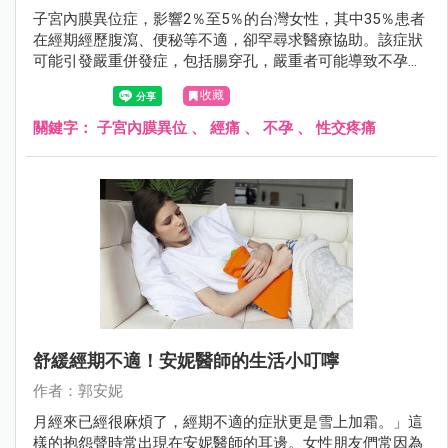
子宮內膜異位症，影響2％至5％的台灣女性，其中35％患者
在經期經歷腹瀉、便秘等不適，卻罕尋求醫療協助。該症狀
可能引發嚴重併發症，包括腸穿孔，嚴重者可能導致不孕。
臨床表現包括經痛、不孕症、性交疼痛等。及早發現及治療
收藏
至關重要，特別對計劃生育的女性，懷孕期間的荷爾蒙變化
有助於症狀緩解。
關鍵字：
子宮內膜異位
、
經痛
、
不孕
、
性交疼痛
舒緩經期不適！安妮醫師的生活小叮嚀
作者：郭安妮
月經來已經很麻煩了，經期不適的症狀更是雪上加霜。」這
樣的抱怨聲時常出現在安妮醫師的耳邊。女性朋友們常因為