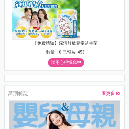
【免費體驗】森活舒敏兒童益生菌
數量: 10 已報名: 453
試用心得撰寫中
當期雜誌
看更多