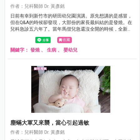
作者：兒科醫師 Dr. 黃彥銘
日前有幸到新竹市的研田幼兒園演講。原先想講的是感冒，
但在Q&A的時候卻發現，大部份的家長最糾結的是發燒。在
兒科急診五六年了。當年馬偕兒急還沒全開的時候，全新竹
縣市退不了燒的孩子幾乎全都擠來這裡，我想我還算有資格
收藏
在這裡教大家幾招，在面對發燒，爸媽如何處置與辨別方
法。
關鍵字：
發燒
、
生病
、
嬰幼兒
塵蟎大軍又來襲，當心引起過敏
作者：兒科醫師 Dr. 黃彥銘