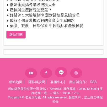
● 剖婦產媽媽各階段照護大全
● 產檢與生產醫院怎麼選？
● 好醫師５大檢驗標準 選對醫院是風險管理
● 破解４個最常被誤解的寶寶安全感問題
● 藥膳、茶飲、日常保養 中醫觀點看產後掉髮
雜誌訂閱
網站地圖
│
隱私權說明
│
客服中心
│
廣告與合作
|
RSS
婦幼網路股份有限公司 統編：70458331 服務專線：02-8712-5959 | 服
務時間：週一～週五：10:00~17:30
Copyright © 嬰兒與母親. All rights reserved. 版權所有，禁止擅自轉貼
節錄