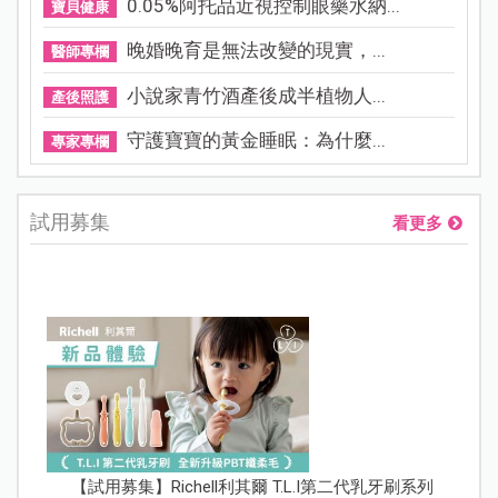
0.05%阿托品近視控制眼藥水納...
寶貝健康
晚婚晚育是無法改變的現實，...
醫師專欄
小說家青竹酒產後成半植物人...
產後照護
守護寶寶的黃金睡眠：為什麼...
專家專欄
試用募集
看更多
【試用募集】Richell利其爾 T.L.I第二代乳牙刷系列