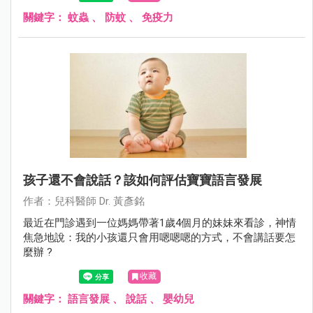
關鍵字：
蚊蟲
、
防蚊
、
免疫力
孩子還不會說話？該如何評估寶寶語言發展
作者：兒科醫師 Dr. 黃彥銘
最近在門診遇到一位媽媽帶著1歲4個月的妹妹來看診，神情
焦急地說：我的小孩還只會用嗯嗯嗯的方式，不會講話要怎
麼辦 ?
收藏
關鍵字：
語言發展
、
說話
、
嬰幼兒