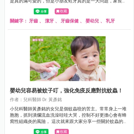
是真的滿可愛的，但是小朋友蛀牙真的是一大問題，家長可
能不能輕忽！在此統整一下常見的疑問與錯誤觀念讓大家參
收藏
考。
關鍵字：
牙齒
、
潔牙
、
牙齒保健
、
嬰幼兒
、
乳牙
嬰幼兒容易被蚊子叮，強化免疫反應對抗蚊蟲！
作者：兒科醫師 Dr. 黃彥銘
小兒科醫師黃彥銘的女兒是個蚊蟲咬的苦主。常常身上一堆
胞胞，抓到潰爛流血洗澡哇哇大哭，控制不好更擔心會有蜂
窩性組織炎的風險， 這次就來跟大家分享一些關於蚊蟲的小
知識。
收藏