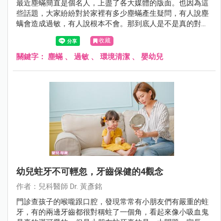
最近塵蟎簡直是個名人，上盡了各大媒體的版面。也因為這
些話題，大家紛紛對於家裡有多少塵蟎產生疑問，有人說塵
螨會造成過敏，有人說根本不會。那到底人是不是真的對塵
蟎會過敏呢？讓黃醫師在這裡為您解答！
收藏
關鍵字：
塵蟎
、
過敏
、
環境清潔
、
嬰幼兒
幼兒蛀牙不可輕忽，牙齒保健的4觀念
作者：兒科醫師 Dr. 黃彥銘
門診查孩子的喉嚨跟口腔，發現常常有小朋友們有嚴重的蛀
牙，有的兩邊牙齒都很對稱蛀了一個角，看起來像小吸血鬼