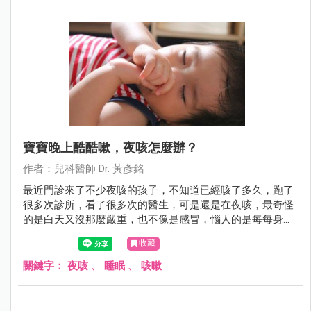
寶寶晚上酷酷嗽，夜咳怎麼辦？
作者：兒科醫師 Dr. 黃彥銘
最近門診來了不少夜咳的孩子，不知道已經咳了多久，跑了
很多次診所，看了很多次的醫生，可是還是在夜咳，最奇怪
的是白天又沒那麼嚴重，也不像是感冒，惱人的是每每身體
該休息的時候卻咳個不停，好像沒法好好睡上一覺，有時候
收藏
甚至咳到吐，苦情的爸媽又得忍住睡意洗床單，這到底是為
什麼呢？
關鍵字：
夜咳
、
睡眠
、
咳嗽