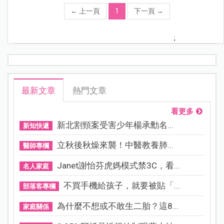
←
上一頁
1
下一頁
→
;
最新文章
熱門文章
看更多
新北割頸案受害少年楊承勳名...
新知快遞
立秋後秋燥來襲！中醫教養肺...
醫師專欄
Janet謝怡芬虎媽模式禁3C，看...
名人家庭
不買手機給孩子，就要被貼「...
部落客專欄
為什麼不想或不敢生二胎？這8...
家庭關係