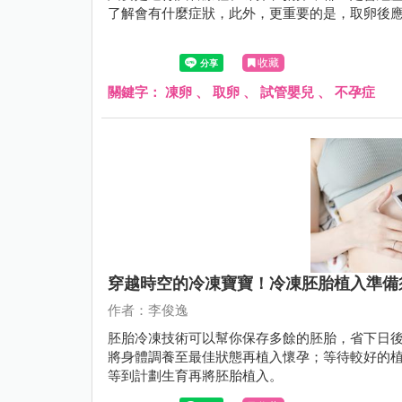
了解會有什麼症狀，此外，更重要的是，取卵後
收藏
關鍵字：
凍卵
、
取卵
、
試管嬰兒
、
不孕症
穿越時空的冷凍寶寶！冷凍胚胎植入準備
作者：李俊逸
胚胎冷凍技術可以幫你保存多餘的胚胎，省下日
將身體調養至最佳狀態再植入懷孕；等待較好的
等到計劃生育再將胚胎植入。