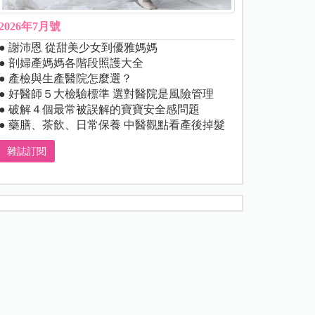
2026年7月號
● 謝沛恩 從甜美少女到優雅媽媽
● 剖婦產媽媽各階段照護大全
● 產檢與生產醫院怎麼選？
● 好醫師５大檢驗標準 選對醫院是風險管理
● 破解４個最常被誤解的寶寶安全感問題
● 藥膳、茶飲、日常保養 中醫觀點看產後掉髮
雜誌訂閱