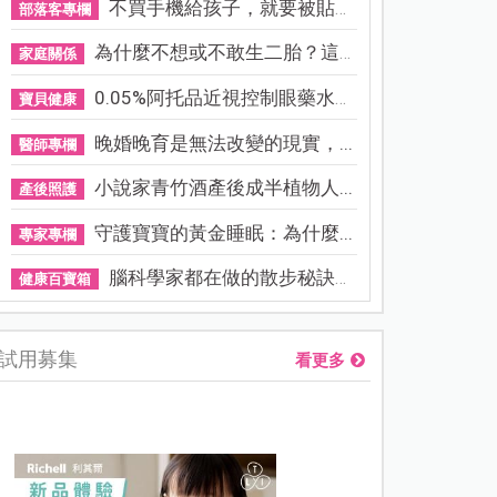
不買手機給孩子，就要被貼「...
部落客專欄
為什麼不想或不敢生二胎？這8...
家庭關係
0.05%阿托品近視控制眼藥水納...
寶貝健康
晚婚晚育是無法改變的現實，...
醫師專欄
小說家青竹酒產後成半植物人...
產後照護
守護寶寶的黃金睡眠：為什麼...
專家專欄
腦科學家都在做的散步秘訣！...
健康百寶箱
試用募集
看更多