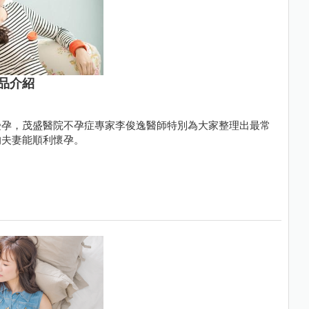
品介紹
受孕，茂盛醫院不孕症專家李俊逸醫師特別為大家整理出最常
的夫妻能順利懷孕。