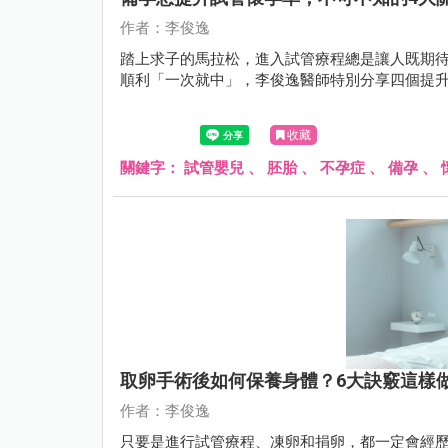
作者：李俊逸
踏上求子的馬拉松，進入試管療程總是讓人既期
順利「一次就中」，李俊逸醫師特別分享四個提
收藏
關鍵字：
試管嬰兒
、
胚胎
、
不孕症
、
備孕
、
取卵手術後如何保養身體？6大訣竅這樣
作者：李俊逸
只要是進行試管療程、凍卵和捐卵，都一定會經