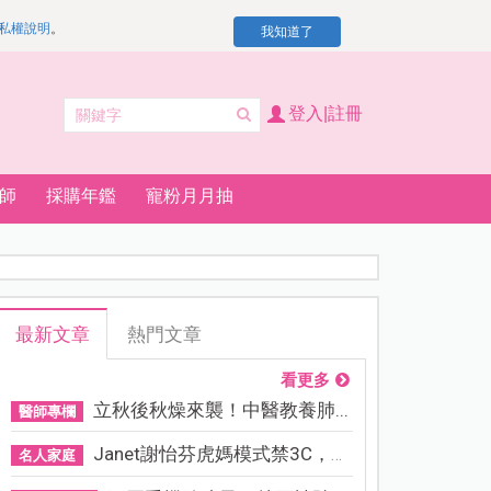
私權說明
。
我知道了
登入|註冊
師
採購年鑑
寵粉月月抽
最新文章
熱門文章
看更多
立秋後秋燥來襲！中醫教養肺...
醫師專欄
Janet謝怡芬虎媽模式禁3C，看...
名人家庭