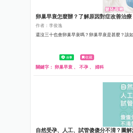
卵巢早衰怎麼辦？了解原因對症改善治療
作者：李俊逸
還沒三十也會卵巢早衰嗎？卵巢早衰是甚麼？該
收藏
關鍵字：
卵巢早衰
、
不孕
、
婦科
自然受孕、人工、試管傻傻分不清？圖解