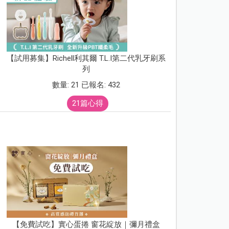
【試用募集】Richell利其爾 T.L.I第二代乳牙刷系
列
數量: 21 已報名: 432
21篇心得
【免費試吃】實心蛋捲 窗花綻放｜彌月禮盒