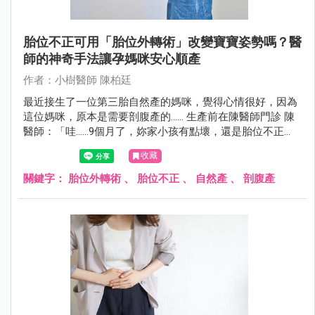
胎位不正可用「胎位外轉術」改變寶寶姿勢嗎？醫
師的神奇手法讓孕媽咪安心順產
作者：小樹醫師 陳柏廷
最近接生了一位第三胎自然產的媽咪，覺得心情很好，因為
這位媽咪，原本是需要剖腹產的...... 生產前在陳醫師門診 陳
醫師：「哇......9個月了，妳家小孩有點壞，還是胎位不正
（臀位），不轉下來耶。這樣下去可能要開刀了！」 孕媽咪
收藏
孕婦：「我已經很認真做膝胸臥了，前兩胎都自然產，這胎
真的很不想剖腹。」
關鍵字：
胎位外轉術
、
胎位不正
、
自然產
、
剖腹產