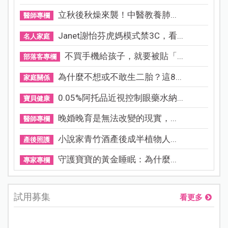
立秋後秋燥來襲！中醫教養肺...
醫師專欄
Janet謝怡芬虎媽模式禁3C，看...
名人家庭
不買手機給孩子，就要被貼「...
部落客專欄
為什麼不想或不敢生二胎？這8...
家庭關係
0.05%阿托品近視控制眼藥水納...
寶貝健康
晚婚晚育是無法改變的現實，...
醫師專欄
小說家青竹酒產後成半植物人...
產後照護
守護寶寶的黃金睡眠：為什麼...
專家專欄
試用募集
看更多