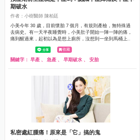
期破水
作者：小樹醫師 陳柏廷
小美今年 30 歲，目前懷胎 7 個月，有規則產檢，無特殊過
去病史。有一天半夜睡覺時，小美肚子開始一陣一陣的痛，
痛到醒過來，起初以為是想上廁所，沒想到一坐到馬桶上，
下面就開始唏哩花啦的流水出來。小美想到陳醫師說的，這
收藏
可能是「破水」的情況，趕緊叫先生起床，1 個小時內就送
到醫院檢查。在醫院檢查後，診斷為「早產陣痛」合併破
關鍵字：
早產
、
急產
、
早期破水
、
安胎
水。緊急給予安胎藥物及肺泡成熟劑、硫酸鎂治療。後來在
懷孕近 9 個月，生出一位健康的嬰兒，母子順利出院。
私密處紅腫痛！原來是「它」搞的鬼