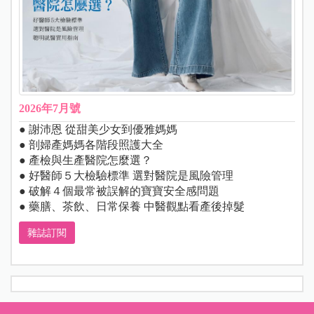
2026年7月號
● 謝沛恩 從甜美少女到優雅媽媽
● 剖婦產媽媽各階段照護大全
● 產檢與生產醫院怎麼選？
● 好醫師５大檢驗標準 選對醫院是風險管理
● 破解４個最常被誤解的寶寶安全感問題
● 藥膳、茶飲、日常保養 中醫觀點看產後掉髮
雜誌訂閱