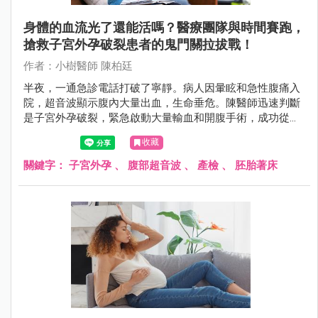
身體的血流光了還能活嗎？醫療團隊與時間賽跑，
搶救子宮外孕破裂患者的鬼門關拉拔戰！
作者：小樹醫師 陳柏廷
半夜，一通急診電話打破了寧靜。病人因暈眩和急性腹痛入
院，超音波顯示腹內大量出血，生命垂危。陳醫師迅速判斷
是子宮外孕破裂，緊急啟動大量輸血和開腹手術，成功從鬼
門關拉回病人。這是一場醫療團隊與時間賽跑的驚險救援故
收藏
事。
關鍵字：
子宮外孕
、
腹部超音波
、
產檢
、
胚胎著床