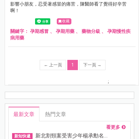
影響小朋友，忍受著感冒的痛苦，陳醫師看了覺得好辛苦
啊！
收藏
關鍵字：
孕期感冒
、
孕期用藥
、
藥物分級
、
孕期慢性疾
病用藥
←
上一頁
1
下一頁
→
;
最新文章
熱門文章
看更多
新北割頸案受害少年楊承勳名...
新知快遞