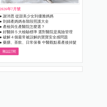
2026年7月號
● 謝沛恩 從甜美少女到優雅媽媽
● 剖婦產媽媽各階段照護大全
● 產檢與生產醫院怎麼選？
● 好醫師５大檢驗標準 選對醫院是風險管理
● 破解４個最常被誤解的寶寶安全感問題
● 藥膳、茶飲、日常保養 中醫觀點看產後掉髮
雜誌訂閱