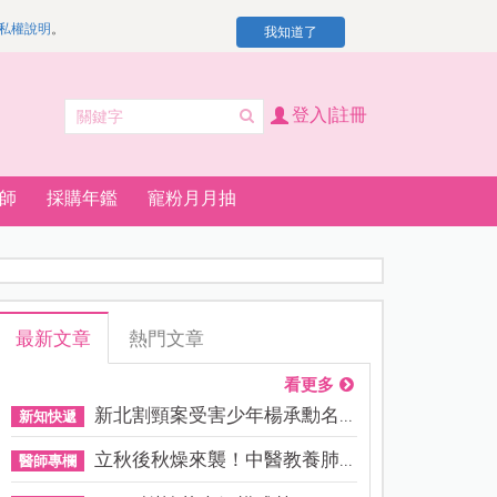
私權說明
。
我知道了
登入|註冊
師
採購年鑑
寵粉月月抽
最新文章
熱門文章
看更多
新北割頸案受害少年楊承勳名...
新知快遞
立秋後秋燥來襲！中醫教養肺...
醫師專欄