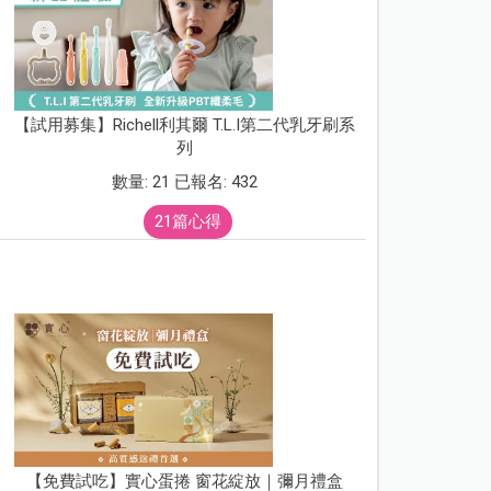
【試用募集】Richell利其爾 T.L.I第二代乳牙刷系
列
數量: 21 已報名: 432
21篇心得
【免費試吃】實心蛋捲 窗花綻放｜彌月禮盒