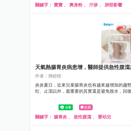
關鍵字：
寶寶
、
爽身粉
、
汗疹
、
肺部影響
天氣熱腸胃炎病患增，醫師提供急性腹瀉
作者：簡睦旼
炎炎夏日，近來兒童腸胃炎也有越來越增加的趨勢
吐、止瀉以外，最重要的其實還是避免脫水，回
收藏
關鍵字：
腸胃炎
、
急性腹瀉
、
嬰幼兒