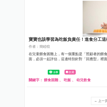
寶寶也該學習為吃飯負責任！進食分工這
作者：簡睦旼
在兒童餵食困難上，有一個重點是「照顧者的餵
面，必須一起評估，這邊特別針對「回應型」裡
收藏
關鍵字：
餵食困難
、
吃飯
、
幼兒飲食
←
上一