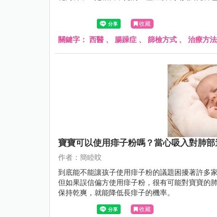
收藏
關鍵字：
西醫
、
腸躁症
、
篩檢方式
、
治療方法
寶寶可以使用痱子粉嗎？當心吸入對肺部
作者：簡睦旼
到底能不能讓孩子使用痱子粉的議題困擾著許多
但如果誤信偏方使用痱子粉，很有可能對寶寶的
保持乾爽，就能降低長痱子的機率。
收藏