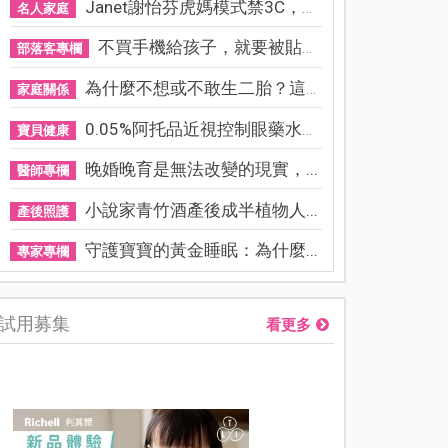
Janet謝怡芬虎媽模式禁3C，看...
名人家庭
不買手機給孩子，就要被貼「...
部落客專欄
為什麼不想或不敢生二胎？這8...
家庭關係
0.05%阿托品近視控制眼藥水納...
寶貝健康
晚婚晚育是無法改變的現實，...
醫師專欄
小說家青竹酒產後成半植物人...
產後照護
守護寶寶的黃金睡眠：為什麼...
專家專欄
試用募集
看更多