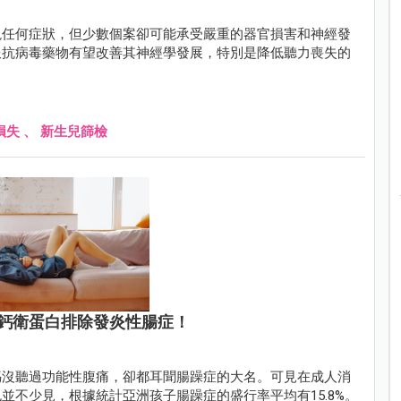
現任何症狀，但少數個案卻可能承受嚴重的器官損害和神經發
服抗病毒藥物有望改善其神經學發展，特別是降低聽力喪失的
損失
、
新生兒篩檢
鈣衛蛋白排除發炎性腸症！
媽沒聽過功能性腹痛，卻都耳聞腸躁症的大名。可見在成人消
並不少見，根據統計亞洲孩子腸躁症的盛行率平均有15.8%。