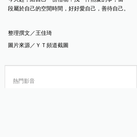
段屬於自己的空閒時間，好好愛自己，善待自己。
整理撰文／王佳琦
圖片來源／ＹＴ頻道截圖
熱門影音