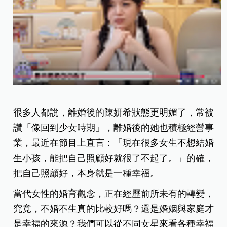
很多人都說，離婚後的陳妍希狀態更明媚了，常被
讚「像回到少女時期」，離婚後的她也積極經營事
業，最近在節目上直言：「現在很多女生不想結婚
生小孩，能把自己照顧好就很了不起了。」的確，
把自己照顧好，本身就是一種幸福。
當代女性的婚育觀念，正在經歷前所未有的轉變，
究竟，不婚不生真的比較好嗎？還是婚姻與家庭才
是幸福的來源？我們可以從不同女星來看各種幸福