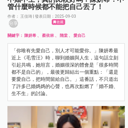
管什麼時候都不能把自己丟了！
作者： 王佳琦 | 發表日期：2025-09-03
收藏
分享
關鍵字：
陳妍希
、
蔡依林
、
隋棠
、
愛自己
「你唯有先愛自己，別人才可能愛你。」陳妍希最
近上《毛雪汪》時，聊到婚姻與人生，這句話立刻
引起共鳴，她坦言，婚姻很深的體會是「很多時間
都不是自己的」，最後更歸結出一個重點：「還是
要愛自己，把時間留給自己。」這番話，不只道出
了許多已婚媽媽的心聲，也再次點燃了「婚不婚、
生不生」的討論。