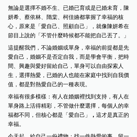
無論是選擇不婚不生、已婚已育或是已婚未育，陳
妍希、蔡依林、隋棠、柯佳嬿都掌握了幸福的核
心，原來是「愛自己、照顧自己」，就像陳妍希在
節目上說的「不管什麼時候都不能把自己丟了。」
這提醒我們，不論婚姻或單身，幸福的前提都是先
愛自己，婚姻
不是否定自我，而是學會平衡，把時
間、興趣與愛好留給自己，
單身可以自由探索人
生，選擇熱愛，
已婚的人也能在家庭中找到自我價
值，都是對熱愛自己的一種表現。
幸福有很多模樣：有人在婚姻裡找到支持，有人在
單身路上活得精彩，不管做什麼選擇，每個人的幸
福都不同，但核心都是「愛自己」
，
這才是真正的
幸福。
今天起，給自己一份禮物：找一件熱愛的事，留一