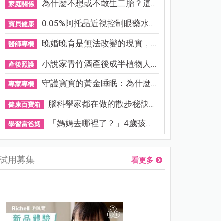
為什麼不想或不敢生二胎？這8...
家庭關係
0.05%阿托品近視控制眼藥水納...
寶貝健康
晚婚晚育是無法改變的現實，...
醫師專欄
小說家青竹酒產後成半植物人...
產後照護
守護寶寶的黃金睡眠：為什麼...
專家專欄
腦科學家都在做的散步秘訣！...
健康百寶箱
「媽媽去哪裡了？」4歲孩子還...
學習當爸媽
試用募集
看更多