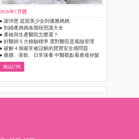
2026年7月號
● 謝沛恩 從甜美少女到優雅媽媽
● 剖婦產媽媽各階段照護大全
● 產檢與生產醫院怎麼選？
● 好醫師５大檢驗標準 選對醫院是風險管理
● 破解４個最常被誤解的寶寶安全感問題
● 藥膳、茶飲、日常保養 中醫觀點看產後掉髮
雜誌訂閱