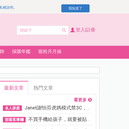
私權說明
。
我知道了
登入|註冊
師
採購年鑑
寵粉月月抽
最新文章
熱門文章
看更多
Janet謝怡芬虎媽模式禁3C，看...
名人家庭
不買手機給孩子，就要被貼「...
部落客專欄