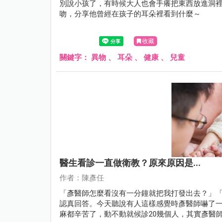
別說小孩了，有時候大人也會手癢把東西放進洞
吻，分享他曾經在孩子的耳朵裡看到什麼～
收藏
關鍵字：
異物
、
耳朵
、
健康
、
兒童
醫生看診一直做衛教？原來原因是...
作者：陳彥任
「彥醫師怎麼看沒有一分鐘就把我打發出去？」
認真回答。今天聽說有人這樣感覺時彥醫師嚇了
麻都辛苦了，動不動就候診20幾個人，其實彥醫