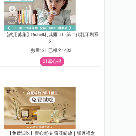
【試用募集】Richell利其爾 T.L.I第二代乳牙刷系
列
數量: 21 已報名: 432
21篇心得
【免費試吃】實心蛋捲 窗花綻放｜彌月禮盒