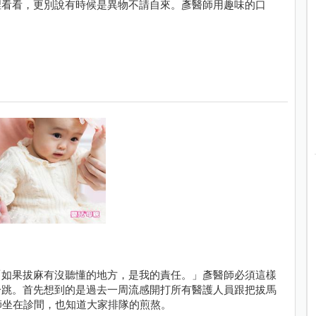
裡看看，更別說有時候是異物不請自來。彥醫師用趣味的口
「如果拔麻有沒聽懂的地方，是我的責任。」彥醫師必須這樣
一跳。首先想到的是過去一周流感開打所有醫護人員跟把拔馬
師坐在診間，也知道大家排隊的煎熬。