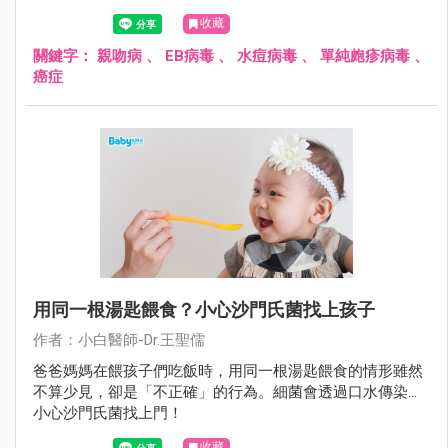
子、共用餐具，引起不必要的疾病。
收藏
關鍵字：
親吻病
、
EB病毒
、
水痘病毒
、
單純皰疹病毒
、
癌症
用同一根湯匙餵食？小心沙門氏菌找上孩子
作者：小白醫師-Dr.王聖儒
爸爸媽媽在餵孩子們吃飯時，用同一根湯匙餵食的情形雖然
不算少見，卻是「不正確」的行為。細菌會透過口水傳染…
小心沙門氏菌找上門！
收藏