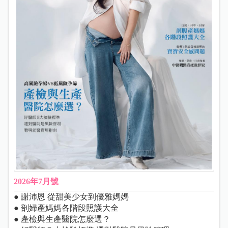
2026年7月號
● 謝沛恩 從甜美少女到優雅媽媽
● 剖婦產媽媽各階段照護大全
● 產檢與生產醫院怎麼選？