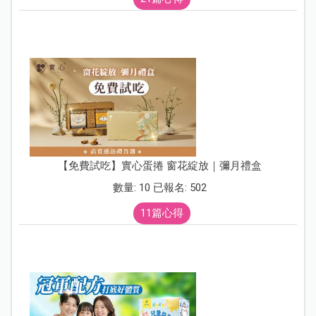
【免費試吃】實心蛋捲 窗花綻放｜彌月禮盒
數量: 10 已報名: 502
11篇心得