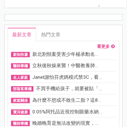
;
最新文章
熱門文章
看更多
新北割頸案受害少年楊承勳名...
新知快遞
立秋後秋燥來襲！中醫教養肺...
醫師專欄
Janet謝怡芬虎媽模式禁3C，看...
名人家庭
不買手機給孩子，就要被貼「...
部落客專欄
為什麼不想或不敢生二胎？這8...
家庭關係
0.05%阿托品近視控制眼藥水納...
寶貝健康
晚婚晚育是無法改變的現實，...
醫師專欄