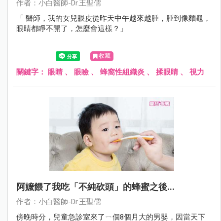
作者：小白醫師-Dr.王聖儒
「 醫師，我的女兒眼皮從昨天中午越來越腫，腫到像麵龜，
眼睛都睜不開了，怎麼會這樣？」
收藏
關鍵字：
眼睛
、
眼瞼
、
蜂窩性組織炎
、
揉眼睛
、
視力
阿嬤餵了我吃「不純砍頭」的蜂蜜之後...
作者：小白醫師-Dr.王聖儒
傍晚時分，兒童急診室來了ㄧ個8個月大的男嬰，因當天下