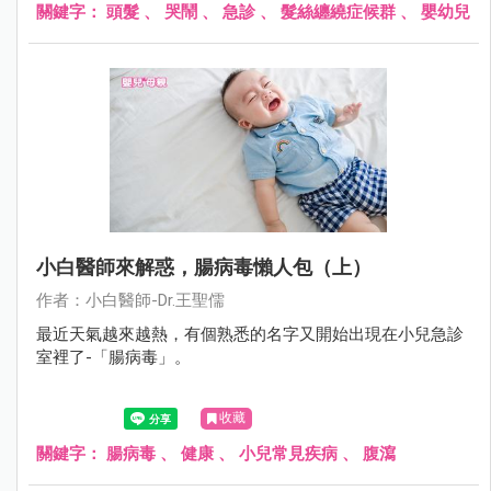
關鍵字：
頭髮
、
哭鬧
、
急診
、
髮絲纏繞症候群
、
嬰幼兒
小白醫師來解惑，腸病毒懶人包（上）
作者：小白醫師-Dr.王聖儒
最近天氣越來越熱，有個熟悉的名字又開始出現在小兒急診
室裡了-「腸病毒」。
收藏
關鍵字：
腸病毒
、
健康
、
小兒常見疾病
、
腹瀉