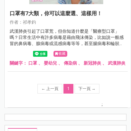
口罩有7大類，你可以這麼選、這樣用！
作者：祁孝鈞
武漢肺炎引起了口罩荒，但你知道什麼是「醫療型口罩」
嗎？日常生活中有許多病毒是藉由飛沫傳染，比如說一般感
冒的鼻病毒、腺病毒或流感病毒等等，甚至腸病毒和輪狀或
諾羅病毒在初期病毒量高時，都有可能藉由呼吸道傳染，我
收藏
們戴口罩的目的，就是為了減少這類被飛沫傳染的機會。
關鍵字：
口罩
、
嬰幼兒
、
傳染病
、
新冠肺炎
、
武漢肺炎
←
上一頁
1
下一頁
→
;