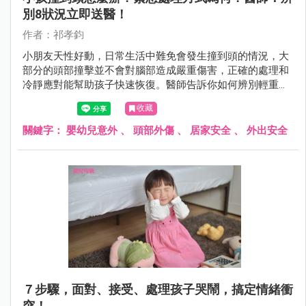
別8狀況立即送醫！
作者：祁孝鈞
小朋友天性好動，日常生活中難免會發生撞到頭的情況，大
部分的頭部撞擊並不會對腦部造成嚴重傷害，正確的處理和
冷靜應對能幫助孩子快速恢復。醫師告訴你如何辨別輕重傷
害？何時應帶孩子立即就醫？
收藏
關鍵字：
嬰幼兒意外
、
頭部外傷
、
居家安全
、
外出安全
７步驟，面對、接受、處理孩子哭鬧，搞定情緒衝
突！