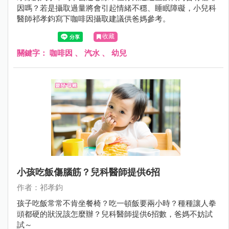
因嗎？若是攝取過量將會引起情緒不穩、睡眠障礙，小兒科
醫師祁孝鈞寫下咖啡因攝取建議供爸媽參考。
收藏
關鍵字：
咖啡因
、
汽水
、
幼兒
小孩吃飯傷腦筋？兒科醫師提供6招
作者：祁孝鈞
孩子吃飯常常不肯坐餐椅？吃一頓飯要兩小時？種種讓人拳
頭都硬的狀況該怎麼辦？兒科醫師提供6招數，爸媽不妨試
試～