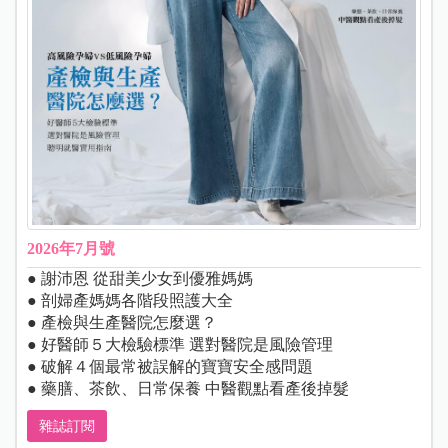
2026年7月號
● 謝沛恩 從甜美少女到優雅媽媽
● 剖婦產媽媽各階段照護大全
● 產檢與生產醫院怎麼選？
● 好醫師５大檢驗標準 選對醫院是風險管理
● 破解４個最常被誤解的寶寶安全感問題
● 藥膳、茶飲、日常保養 中醫觀點看產後掉髮
雜誌訂閱