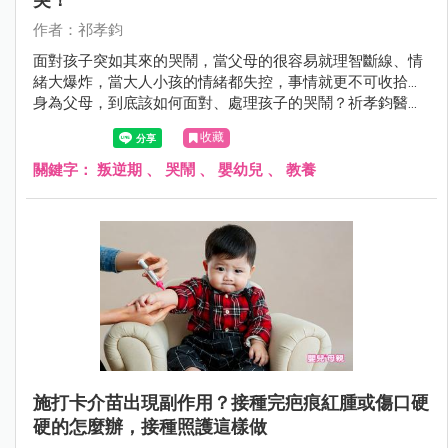
作者：祁孝鈞
面對孩子突如其來的哭鬧，當父母的很容易就理智斷線、情
緒大爆炸，當大人小孩的情緒都失控，事情就更不可收拾...
身為父母，到底該如何面對、處理孩子的哭鬧？祈孝鈞醫師
整理了7步驟，爸媽們可以試試看。
收藏
關鍵字：
叛逆期
、
哭鬧
、
嬰幼兒
、
教養
施打卡介苗出現副作用？接種完疤痕紅腫或傷口硬
硬的怎麼辦，接種照護這樣做