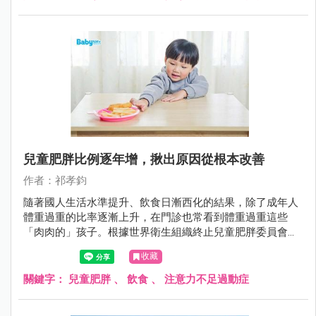
兒童肥胖比例逐年增，揪出原因從根本改善
作者：祁孝鈞
隨著國人生活水準提升、飲食日漸西化的結果，除了成年人
體重過重的比率逐漸上升，在門診也常看到體重過重這些
「肉肉的」孩子。根據世界衛生組織終止兒童肥胖委員會指
出， 全球過重或肥胖嬰幼兒 (0 至 5 歲 ) 人口，從 1990 年的
收藏
3,200 萬人增加到 2016 年的 4,100 萬人。而我國2017年依據
教育部學童體位資料顯示，國小學童肥胖比率也高達 14.6% (
關鍵字：
兒童肥胖
、
飲食
、
注意力不足過動症
男童 17.0%、女童 12.0%) ；而國中生肥胖比率更有 16.9% (
男生 20.0%、女生 13.4%)。