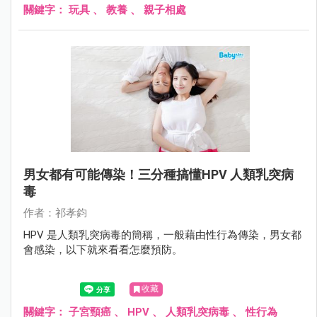
具。
關鍵字：
玩具
、
教養
、
親子相處
男女都有可能傳染！三分種搞懂HPV 人類乳突病
毒
作者：祁孝鈞
HPV 是人類乳突病毒的簡稱，一般藉由性行為傳染，男女都
會感染，以下就來看看怎麼預防。
收藏
關鍵字：
子宮頸癌
、
HPV
、
人類乳突病毒
、
性行為