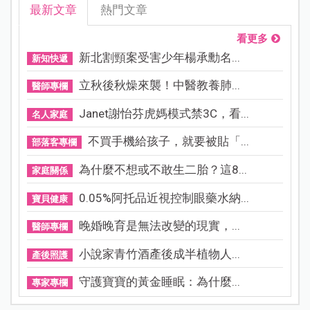
最新文章
熱門文章
看更多
新北割頸案受害少年楊承勳名...
新知快遞
立秋後秋燥來襲！中醫教養肺...
醫師專欄
Janet謝怡芬虎媽模式禁3C，看...
名人家庭
不買手機給孩子，就要被貼「...
部落客專欄
為什麼不想或不敢生二胎？這8...
家庭關係
0.05%阿托品近視控制眼藥水納...
寶貝健康
晚婚晚育是無法改變的現實，...
醫師專欄
小說家青竹酒產後成半植物人...
產後照護
守護寶寶的黃金睡眠：為什麼...
專家專欄