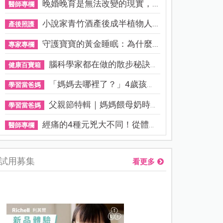
晚婚晚育是無法改變的現實，...
醫師專欄
小說家青竹酒產後成半植物人...
產後照護
守護寶寶的黃金睡眠：為什麼...
專家專欄
腦科學家都在做的散步秘訣！...
健康百寶箱
「媽媽去哪裡了？」4歲孩子還...
學習當爸媽
父親節特輯｜媽媽餵母奶時，...
學習當爸媽
經痛的4種元兇大不同！從體質...
醫師專欄
試用募集
看更多