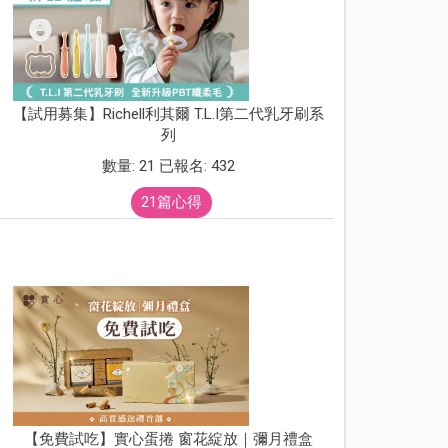
【試用募集】Richell利其爾 T.L.I第二代乳牙刷系
列
數量: 21 已報名: 432
21篇心得
【免費試吃】實心蛋捲 窗花綻放｜彌月禮盒