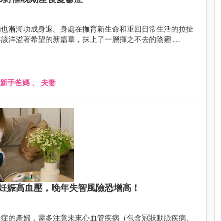
助也漸漸功成身退。身處在撫育新生命和重回日常生活的拉扯
該洋溢著希望的新篇章，抹上了一層揮之不去的陰霾……
新手爸媽
、
夫妻
妊娠高血壓，晚年失智風險恐增高！
發症的產婦，需多注意未來心血管疾病（包含冠狀動脈疾病、