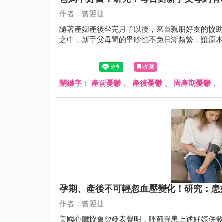
作者：曾翌捷
隨著產婦產後坐完月子以後，來自親朋好友的協
之中，新手父母間的爭吵也不免日漸頻繁，讓原本
收藏
關鍵字：
產前憂鬱
、
產後憂鬱
、
周產期憂鬱
、
孕期、產後不可輕忽血壓變化！研究：患
作者：曾翌捷
美國心臟協會曾發表聲明，呼籲罹患上述妊娠併