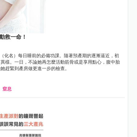
胎動救一命！
芷伶（化名）每日睡前的必備功課。隨著預產期的逐漸逼近，初
何異樣。一日，不論她再怎麼活動筋骨或是享用點心，腹中胎
的她趕緊到產房做更進一步的檢查。
、
窒息