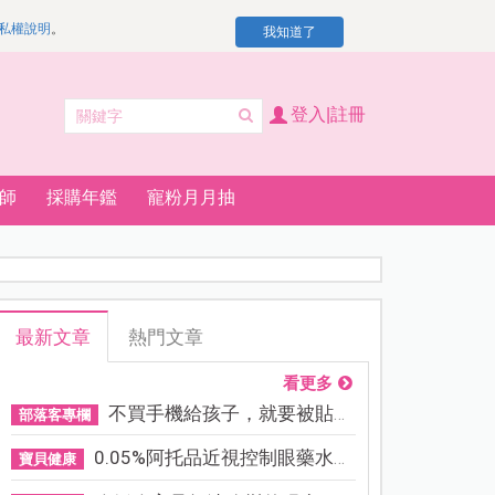
私權說明
。
我知道了
登入|註冊
師
採購年鑑
寵粉月月抽
最新文章
熱門文章
看更多
不買手機給孩子，就要被貼「...
部落客專欄
0.05%阿托品近視控制眼藥水納...
寶貝健康