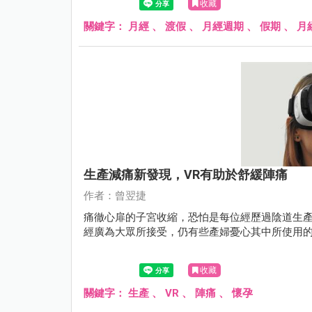
收藏
關鍵字：
月經
、
渡假
、
月經週期
、
假期
、
月
生產減痛新發現，VR有助於舒緩陣痛
作者：曾翌捷
痛徹心扉的子宮收縮，恐怕是每位經歷過陰道生
經廣為大眾所接受，仍有些產婦憂心其中所使用
收藏
關鍵字：
生產
、
VR
、
陣痛
、
懷孕