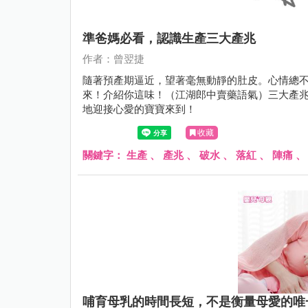
準爸媽必看，認識生產三大產兆
作者：曾翌捷
隨著預產期逼近，望著毫無動靜的肚皮。心情總
來！介紹你這味！（江湖郎中賣藥語氣）三大產
地迎接心愛的寶寶來到！
收藏
關鍵字：
生產
、
產兆
、
破水
、
落紅
、
陣痛
哺育母乳的時間長短，不是衡量母愛的唯