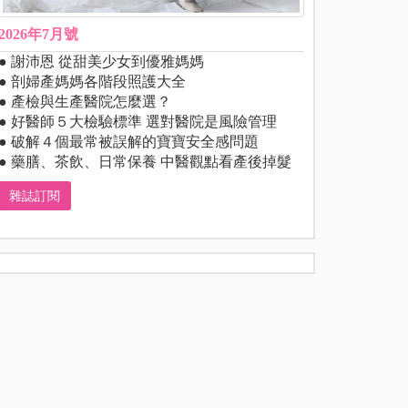
2026年7月號
● 謝沛恩 從甜美少女到優雅媽媽
● 剖婦產媽媽各階段照護大全
● 產檢與生產醫院怎麼選？
● 好醫師５大檢驗標準 選對醫院是風險管理
● 破解４個最常被誤解的寶寶安全感問題
● 藥膳、茶飲、日常保養 中醫觀點看產後掉髮
雜誌訂閱