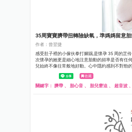
35周寶寶臍帶扭轉險缺氧，準媽媽留意
作者：曾翌捷
感受肚子裡的小傢伙拳打腳踢,是懷孕 35 周的
次懷孕的她更是細心地注意胎動的頻率是否有任
兒始終不像往常般地好動。心中隱約感到不對勁
收藏
關鍵字：
臍帶
、
胎心音
、
胎兒窘迫
、
超音波