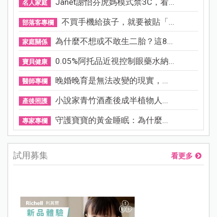
Janet謝怡芬虎媽模式禁3C，看...
名人家庭
不買手機給孩子，就要被貼「...
部落客專欄
為什麼不想或不敢生二胎？這8...
家庭關係
0.05%阿托品近視控制眼藥水納...
寶貝健康
晚婚晚育是無法改變的現實，...
醫師專欄
小說家青竹酒產後成半植物人...
產後照護
守護寶寶的黃金睡眠：為什麼...
專家專欄
試用募集
看更多