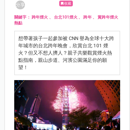
收藏
分享
關鍵字：
跨年煙火
、
台北101煙火
、
跨年
、
賞跨年煙火
熱點
想帶著孩子一起參加被 CNN 譽為全球十大跨
年城市的台北跨年晚會，欣賞台北 101 煙
火？但又不想人擠人？親子共樂觀賞煙火熱
點指南，親山步道、河濱公園滿足你的願
望！