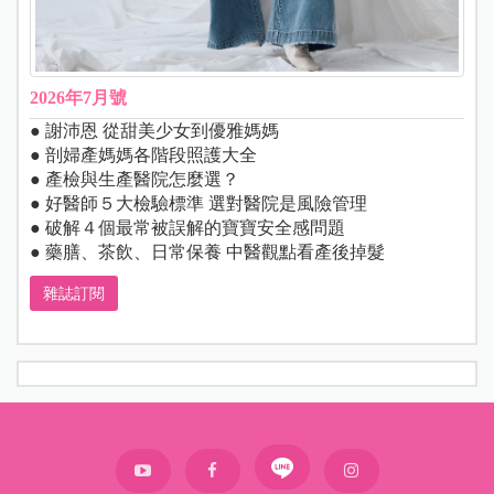
2026年7月號
● 謝沛恩 從甜美少女到優雅媽媽
● 剖婦產媽媽各階段照護大全
● 產檢與生產醫院怎麼選？
● 好醫師５大檢驗標準 選對醫院是風險管理
● 破解４個最常被誤解的寶寶安全感問題
● 藥膳、茶飲、日常保養 中醫觀點看產後掉髮
雜誌訂閱