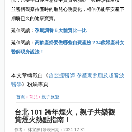
慌，只要平日多注意腹中寶寶的胎動，按時規律產檢，
並密切觀察待產時的胎兒心跳變化，相信仍能平安產下
期盼已久的健康寶寶。
延伸閱讀：
孕期調養５大體質比一比
延伸閱讀：
高齡產婦要做哪些自費產檢？34歲婦產科女
醫師現身說法！
本文章轉載自《
曾翌捷醫師-孕產期照顧及超音波
醫學
》粉絲專頁
首頁
育兒
親子旅遊
台北 101 跨年煙火，親子共樂觀
賞煙火熱點指南！
作者： 林宜屏 | 發表日期：2024-12-31