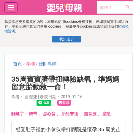
Toggle
navigation
為提供您更多優質的內容，本網站使用cookies分析技術。若繼續閱覽本網站內
容，即表示您同意我們使用 cookies， 關於更多cookies資訊請閱讀我們的
隱私
權說明
。
我知道了
首頁
專欄
醫師專欄
35周寶寶臍帶扭轉險缺氧，準媽媽
留意胎動救一命！
作者： 曾翌捷 | 發表日期：2019-01-16
收藏
關鍵字：
臍帶
、
胎心音
、
胎兒窘迫
、
超音波
、
窒息
感受肚子裡的小傢伙拳打腳踢,是懷孕 35 周的芷