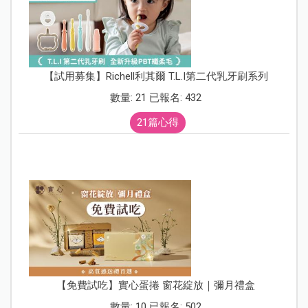
【試用募集】Richell利其爾 T.L.I第二代乳牙刷系列
數量: 21 已報名: 432
21篇心得
【免費試吃】實心蛋捲 窗花綻放｜彌月禮盒
數量: 10 已報名: 502