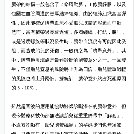
臍帶的結構一般包含了 2 條臍動脈， 1 條臍靜脈，以及
包圍在血管周遭的豐厚結締組織。由於結締組織富含彈
性，因此能確保臍帶血流不受胎兒肢體的壓迫而中斷。
然而，當有臍帶過長或過短，多圈纏繞，打結，脫垂，
或是過度螺旋等狀況發生時，臍帶血流仍有可能因此受
阻，而造成胎兒的死傷，一般稱之為「臍帶意外」。其
中，臍帶過度螺旋是最難診斷的臍帶意外之一。一旦發
生，不僅胎兒窒息的風險將上升為四倍，胎兒體重過輕
的風險也將上升兩倍。據統計，臍帶意外約占死產原因
的 5～10％ 。
雖然超音波的應用能協助醫師診斷潛在的臍帶意外，但
現今醫療科技仍然無法讓胎兒從重重臍帶中「解套」。
不過被診斷有「胎兒臍帶繞頸」的孕媽咪們也無須驚