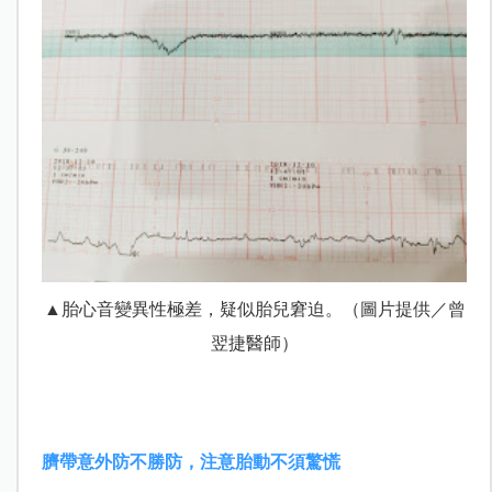
▲胎心音變異性極差，疑似胎兒窘迫。（圖片提供／曾
翌捷醫師）
臍帶意外防不勝防，注意胎動不須驚慌