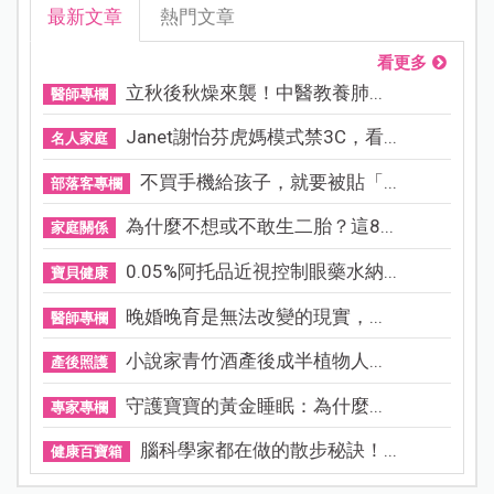
最新文章
熱門文章
看更多
立秋後秋燥來襲！中醫教養肺...
醫師專欄
Janet謝怡芬虎媽模式禁3C，看...
名人家庭
不買手機給孩子，就要被貼「...
部落客專欄
為什麼不想或不敢生二胎？這8...
家庭關係
0.05%阿托品近視控制眼藥水納...
寶貝健康
晚婚晚育是無法改變的現實，...
醫師專欄
小說家青竹酒產後成半植物人...
產後照護
守護寶寶的黃金睡眠：為什麼...
專家專欄
腦科學家都在做的散步秘訣！...
健康百寶箱