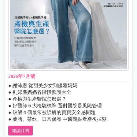
2026年7月號
● 謝沛恩 從甜美少女到優雅媽媽
● 剖婦產媽媽各階段照護大全
● 產檢與生產醫院怎麼選？
● 好醫師５大檢驗標準 選對醫院是風險管理
● 破解４個最常被誤解的寶寶安全感問題
● 藥膳、茶飲、日常保養 中醫觀點看產後掉髮
雜誌訂閱