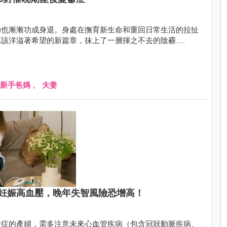
助也漸漸功成身退。身處在撫育新生命和重回日常生活的拉扯
該洋溢著希望的新篇章，抹上了一層揮之不去的陰霾……
新手爸媽
、
夫妻
妊娠高血壓，晚年失智風險恐增高！
發症的產婦，需多注意未來心血管疾病（包含冠狀動脈疾病、