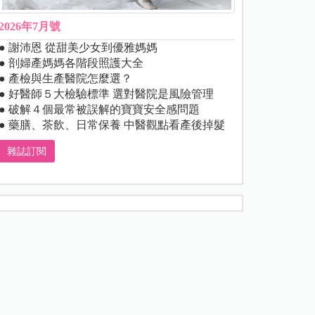
2026年7月號
● 謝沛恩 從甜美少女到優雅媽媽
● 剖婦產媽媽各階段照護大全
● 產檢與生產醫院怎麼選？
● 好醫師５大檢驗標準 選對醫院是風險管理
● 破解４個最常被誤解的寶寶安全感問題
● 藥膳、茶飲、日常保養 中醫觀點看產後掉髮
雜誌訂閱