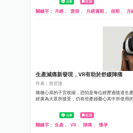
收藏
關鍵字：
月經
、
渡假
、
月經週期
、
假期
、
月
生產減痛新發現，VR有助於舒緩陣痛
作者：曾翌捷
痛徹心扉的子宮收縮，恐怕是每位經歷過陰道生
經廣為大眾所接受，仍有些產婦憂心其中所使用
收藏
關鍵字：
生產
、
VR
、
陣痛
、
懷孕