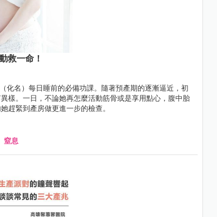
胎動救一命！
芷伶（化名）每日睡前的必備功課。隨著預產期的逐漸逼近，初
何異樣。一日，不論她再怎麼活動筋骨或是享用點心，腹中胎
的她趕緊到產房做更進一步的檢查。
、
窒息