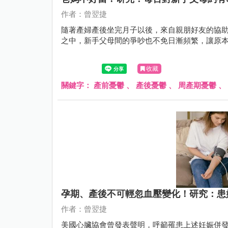
作者：曾翌捷
隨著產婦產後坐完月子以後，來自親朋好友的協
之中，新手父母間的爭吵也不免日漸頻繁，讓原本
收藏
關鍵字：
產前憂鬱
、
產後憂鬱
、
周產期憂鬱
、
孕期、產後不可輕忽血壓變化！研究：患
作者：曾翌捷
美國心臟協會曾發表聲明，呼籲罹患上述妊娠併