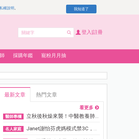
私權說明
。
我知道了
登入|註冊
師
採購年鑑
寵粉月月抽
最新文章
熱門文章
看更多
立秋後秋燥來襲！中醫教養肺...
醫師專欄
Janet謝怡芬虎媽模式禁3C，看...
名人家庭