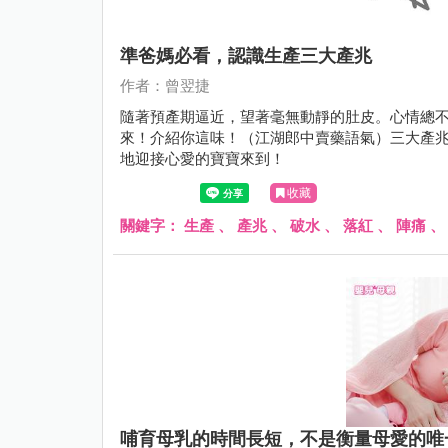
準爸媽必看，認識生產三大產兆
作者：曾翌捷
隨著預產期逼近，望著毫無動靜的肚皮。心情總
來！介紹你這味！（江湖郎中賣藥語氣）三大產
地迎接心愛的寶寶來到！
收藏
關鍵字：
生產
、
產兆
、
破水
、
落紅
、
陣痛
哺育母乳的時間長短，不是衡量母愛的唯