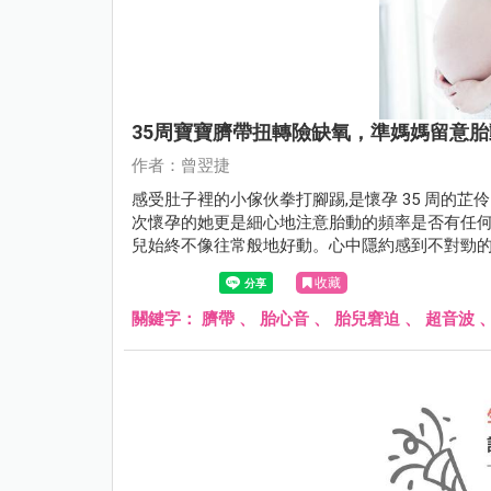
35周寶寶臍帶扭轉險缺氧，準媽媽留意
作者：曾翌捷
感受肚子裡的小傢伙拳打腳踢,是懷孕 35 周的
次懷孕的她更是細心地注意胎動的頻率是否有任
兒始終不像往常般地好動。心中隱約感到不對勁
收藏
關鍵字：
臍帶
、
胎心音
、
胎兒窘迫
、
超音波