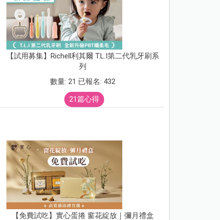
【試用募集】Richell利其爾 T.L.I第二代乳牙刷系
列
數量: 21 已報名: 432
21篇心得
【免費試吃】實心蛋捲 窗花綻放｜彌月禮盒