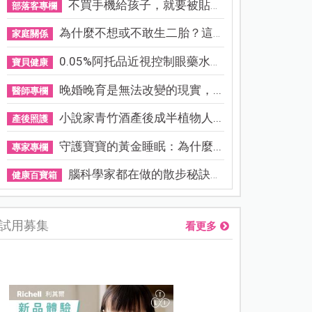
不買手機給孩子，就要被貼「...
部落客專欄
為什麼不想或不敢生二胎？這8...
家庭關係
0.05%阿托品近視控制眼藥水納...
寶貝健康
晚婚晚育是無法改變的現實，...
醫師專欄
小說家青竹酒產後成半植物人...
產後照護
守護寶寶的黃金睡眠：為什麼...
專家專欄
腦科學家都在做的散步秘訣！...
健康百寶箱
試用募集
看更多