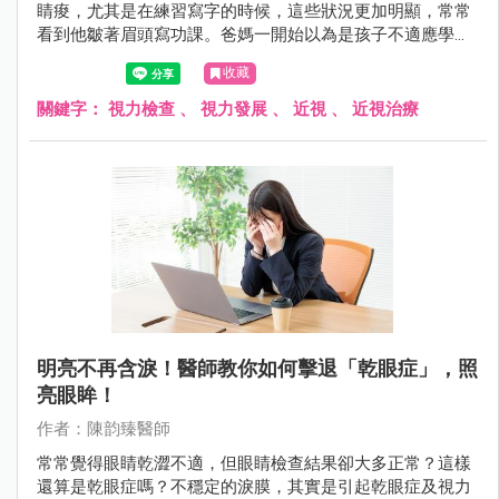
睛痠，尤其是在練習寫字的時候，這些狀況更加明顯，常常
看到他皺著眉頭寫功課。爸媽一開始以為是孩子不適應學校
的生活，想說一陣子應該就是適應了，但小華的抱怨越來越
收藏
多，甚至會逃避閱讀或一些近距離的用眼活動。
關鍵字：
視力檢查
、
視力發展
、
近視
、
近視治療
明亮不再含淚！醫師教你如何擊退「乾眼症」，照
亮眼眸！
作者：陳韵臻醫師
常常覺得眼睛乾澀不適，但眼睛檢查結果卻大多正常？這樣
還算是乾眼症嗎？不穩定的淚膜，其實是引起乾眼症及視力