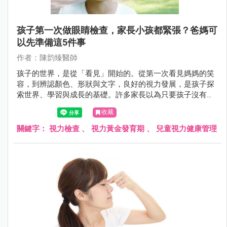
孩子第一次做眼睛檢查，家長小孩都緊張？爸媽可
以先準備這5件事
作者：陳韵臻醫師
孩子的世界，是從「看見」開始的。從第一次看見媽媽的笑
容，到辨認顏色、形狀與文字，良好的視力發展，是孩子探
索世界、學習與成長的基礎。許多家長以為只要孩子沒有揉
眼、沒說看不清楚，就代表視力沒問題，但事實上，許多視
收藏
力異常在幼兒時期沒有明顯症狀，卻可能悄悄影響孩子的一
生。
關鍵字：
視力檢查
、
視力黃金發育期
、
兒童視力健康管理