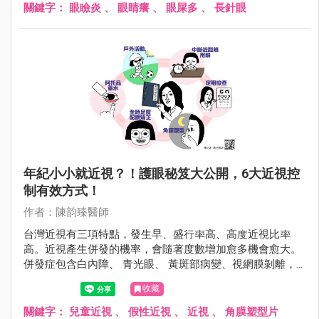
且有嚴重的眼瞼炎。
關鍵字：
眼瞼炎
、
眼睛癢
、
眼屎多
、
長針眼
年紀小小就近視？！護眼秘笈大公開，6大近視控
制有效方式！
作者：陳韵臻醫師
台灣近視有三項特點，發生早、盛行率高、高度近視比率
高。近視產生併發的機率，會隨著度數增加愈多機會愈大。
併發症包含白內障、 青光眼、 黃斑部病變、視網膜剝離，
甚至導致失明。
收藏
關鍵字：
兒童近視
、
假性近視
、
近視
、
角膜塑型片