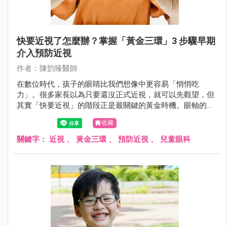
快要近視了怎麼辦？掌握「黃金三環」3 步驟早期
介入預防近視
作者：陳韵臻醫師
在數位時代，孩子的眼睛比我們想像中更容易「悄悄吃
力」。很多家長以為只要還沒正式近視，就可以先觀望，但
其實「快要近視」的階段正是最關鍵的黃金時機。眼軸的微
小延長往往在不知不覺中發生，若不及早介入，近視度數可
收藏
能快速加深，甚至發展成中高度近視，增加長期視網膜併發
症風險。
關鍵字：
近視
、
黃金三環
、
預防近視
、
兒童眼科