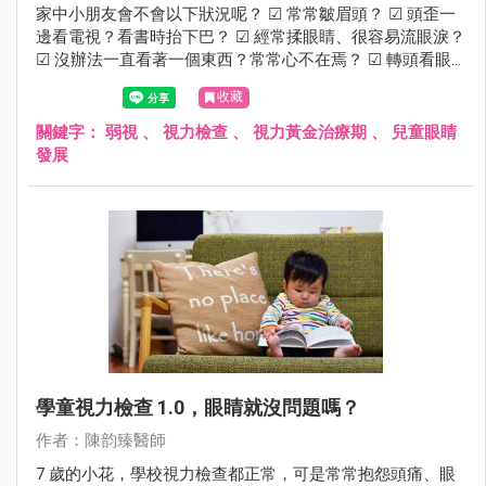
家中小朋友會不會以下狀況呢？ ☑ 常常皺眉頭？ ☑ 頭歪一
邊看電視？看書時抬下巴？ ☑ 經常揉眼睛、很容易流眼淚？
☑ 沒辦法一直看著一個東西？常常心不在焉？ ☑ 轉頭看眼
前的東西？ 若有這些狀況建議進一步檢查，需留意是否有弱
收藏
視的可能性。
關鍵字：
弱視
、
視力檢查
、
視力黃金治療期
、
兒童眼睛
發展
學童視力檢查 1.0，眼睛就沒問題嗎？
作者：陳韵臻醫師
7 歲的小花，學校視力檢查都正常，可是常常抱怨頭痛、眼