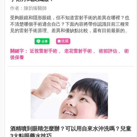
作者：陳韵臻醫師
受夠眼鏡和隱形眼鏡，但不知道雷射手術的差異在哪裡？也
不清楚哪個手術適合自己？下面內容將帶你認識目前三種常
見的雷射手術原理、差異和優缺點比較，還有目前最新的
SMILE Pro 和 LBV 老花雷射。
收藏
關鍵字：
近視雷射手術
、
老花雷射手術
、
術前評估
、
術
後保養
酒精噴到眼睛怎麼辦？可以用自來水沖洗嗎？兒童
3大點眼藥水技巧