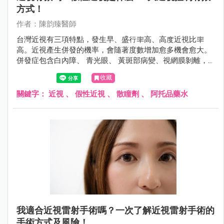
方式！
作者：陳韵臻醫師
台灣近視有三項特點，發生早、盛行率高、高度近視比率
高。近視產生併發的機率，會隨著度數增加愈多機會愈大。
併發症包含白內障、 青光眼、 黃斑部病變、視網膜剝離，
甚至導致失明。
收藏
關鍵字：
近視
、
假性近視
、
散瞳劑
、
阿托品藥水
我適合近視雷射手術嗎？一次了解近視雷射手術的
手術方式及風險！