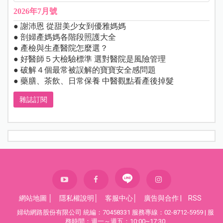
2026年7月號
● 謝沛恩 從甜美少女到優雅媽媽
● 剖婦產媽媽各階段照護大全
● 產檢與生產醫院怎麼選？
● 好醫師５大檢驗標準 選對醫院是風險管理
● 破解４個最常被誤解的寶寶安全感問題
● 藥膳、茶飲、日常保養 中醫觀點看產後掉髮
雜誌訂閱
網站地圖
│
隱私權說明
│
客服中心
│
廣告與合作
|
RSS
婦幼網路股份有限公司 統編：70458331 服務專線：02-8712-5959 | 服
務時間：週一～週五：10:00~17:30