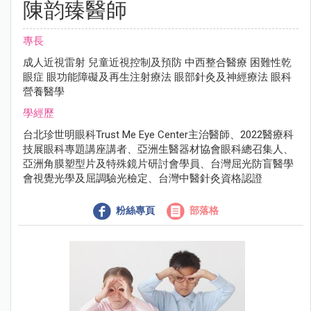
陳韵臻醫師
專長
成⼈近視雷射 兒童近視控制及預防 中⻄整合醫療 困難性乾
眼症 眼功能障礙及再⽣注射療法 眼部針灸及神經療法 眼科
營養醫學
學經歷
台北珍世明眼科Trust Me Eye Center主治醫師、2022醫療科
技展眼科專題講座講者、亞洲⽣醫器材協會眼科總召集⼈、
亞洲⾓膜塑型片及特殊鏡片研討會學員、台灣屈光防盲醫學
會視覺光學及屈調驗光檢定、台灣中醫針灸資格認證
粉絲專頁
部落格