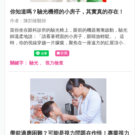
你知道嗎？驗光機裡的小房子，其實真的存在！
作者：陳韵臻醫師
當你坐在眼科診所的驗光椅上，眼前的機器漸漸啟動，驗光
師溫柔地說：「請看著裡面的小房子，眼睛放輕鬆。」 這
時，你的視線穿越一片朦朧，聚焦在一座遠方的紅屋頂小教
堂上，彷彿置身異地，短暫逃離現實。但你知道嗎？這座小
收藏
房子，其實真的存在，而且地點遙遠夢幻——它來自冰島的
斯奈山半島，名為 Ingjaldshólskirkja，是一座歷史悠久、風
關鍵字：
驗光
、
視力檢查
景如畫的真實教堂。
學前適應困難？可能是視力問題在作怪！專業視力