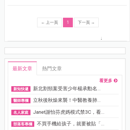
←
上一頁
1
下一頁
→
;
最新文章
熱門文章
看更多
新北割頸案受害少年楊承勳名...
新知快遞
立秋後秋燥來襲！中醫教養肺...
醫師專欄
Janet謝怡芬虎媽模式禁3C，看...
名人家庭
不買手機給孩子，就要被貼「...
部落客專欄