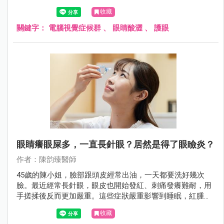
痛，與不當的姿勢及螢幕位置息息相關。同時，可能還伴隨
收藏
視力相關症狀，如視力模糊、假性近視、聚焦困難，這些問
題可能和眼鏡度數、光線、螢幕本身有關。眼表症狀也是常
關鍵字：
電腦視覺症候群
、
眼睛酸澀
、
護眼
見的不適，包括眼睛乾澀、異物感、灼熱感、眼睛發紅，這
與空調、眨眼次數變少等因素有關。這些不舒服的症狀不僅
可能降低工作效率，還可能對眼睛和肌肉骨骼健康造成影
響。
眼睛癢眼屎多，一直長針眼？居然是得了眼瞼炎？
作者：陳韵臻醫師
45歲的陳小姐，臉部跟頭皮經常出油，一天都要洗好幾次
臉。最近經常長針眼，眼皮也開始發紅、刺痛發癢難耐，用
手搓揉後反而更加嚴重。這些症狀嚴重影響到睡眠，紅腫的
雙眼也常讓人誤以為他剛哭過，造成他生活很大的困擾。到
收藏
皮膚科及眼科就診後，才知道原來自己得了脂漏性皮膚炎，