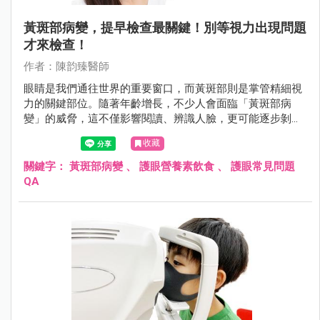
黃斑部病變，提早檢查最關鍵！別等視力出現問題
才來檢查！
作者：陳韵臻醫師
眼睛是我們通往世界的重要窗口，而黃斑部則是掌管精細視
力的關鍵部位。隨著年齡增長，不少人會面臨「黃斑部病
變」的威脅，這不僅影響閱讀、辨識人臉，更可能逐步剝奪
清晰的中央視力。根據研究，全球至2040年恐將有約4億人
收藏
受到此疾病影響。了解黃斑部病變的種類、症狀、成因及最
新治療方式，並從日常生活養成護眼習慣，是守護視力、延
關鍵字：
黃斑部病變
、
護眼營養素飲食
、
護眼常見問題
緩病程惡化的第一步。
QA