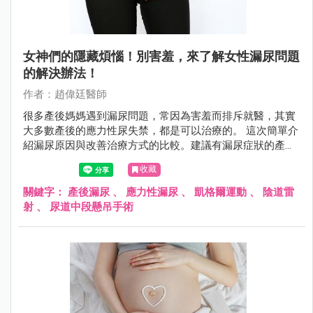
女神們的隱藏煩惱！別害羞，來了解女性漏尿問題
的解決辦法！
作者：趙偉廷醫師
很多產後媽媽遇到漏尿問題，常因為害羞而排斥就醫，其實
大多數產後的應力性尿失禁，都是可以治療的。 這次簡單介
紹漏尿原因與改善治療方式的比較。建議有漏尿症狀的產後
媽媽，可以勇敢找醫師諮詢，並且接受訓練或治療，一起解
收藏
決漏尿困擾！
關鍵字：
產後漏尿
、
應力性漏尿
、
凱格爾運動
、
陰道雷
射
、
尿道中段懸吊手術