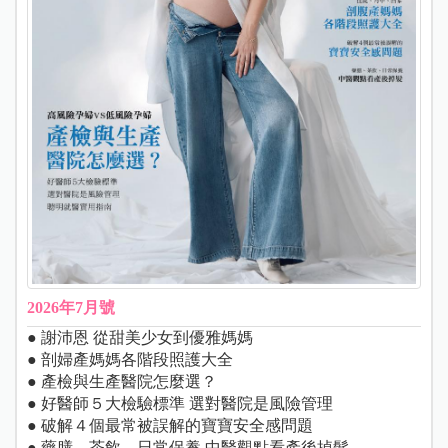
2026年7月號
● 謝沛恩 從甜美少女到優雅媽媽
● 剖婦產媽媽各階段照護大全
● 產檢與生產醫院怎麼選？
● 好醫師５大檢驗標準 選對醫院是風險管理
● 破解４個最常被誤解的寶寶安全感問題
● 藥膳、茶飲、日常保養 中醫觀點看產後掉髮