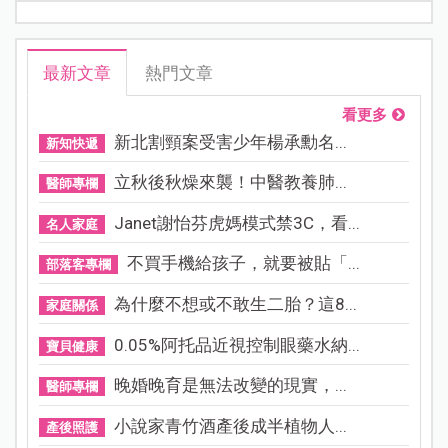
最新文章
熱門文章
看更多
新北割頸案受害少年楊承勳名...
新知快遞
立秋後秋燥來襲！中醫教養肺...
醫師專欄
Janet謝怡芬虎媽模式禁3C，看...
名人家庭
不買手機給孩子，就要被貼「...
部落客專欄
為什麼不想或不敢生二胎？這8...
家庭關係
0.05%阿托品近視控制眼藥水納...
寶貝健康
晚婚晚育是無法改變的現實，...
醫師專欄
小說家青竹酒產後成半植物人...
產後照護