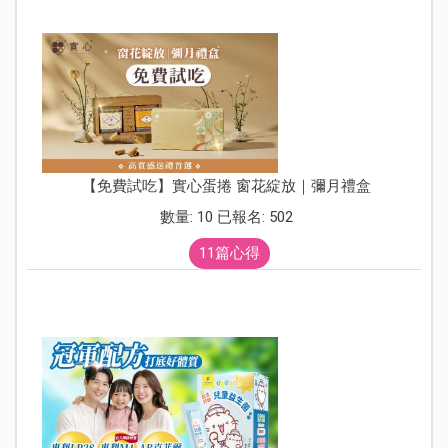
【免費試吃】實心蛋捲 窗花綻放｜彌月禮盒
數量: 10 已報名: 502
11篇心得