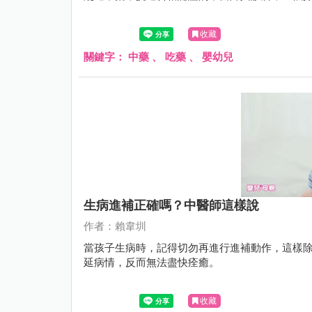
收藏
關鍵字：
中藥
、
吃藥
、
嬰幼兒
生病進補正確嗎？中醫師這樣說
作者：賴韋圳
當孩子生病時，記得切勿再進行進補動作，這樣
延病情，反而無法盡快痊癒。
收藏