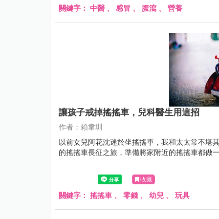
關鍵字：
中醫
、
感冒
、
腹瀉
、
營養
讓孩子戒掉搖搖車，兒科醫生用這招
作者：賴韋圳
以前女兒阿花沈迷於坐搖搖車，我和太太常不堪
的搖搖車長征之旅，準備將家附近的搖搖車都做一輪，結
收藏
關鍵字：
搖搖車
、
零錢
、
幼兒
、
玩具