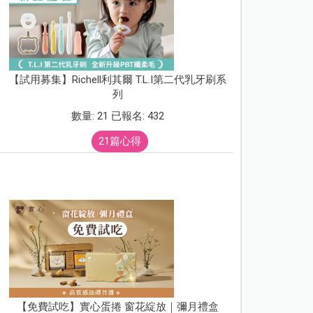
【試用募集】Richell利其爾 T.L.I第二代乳牙刷系
列
數量: 21 已報名: 432
21篇心得
【免費試吃】實心蛋捲 窗花綻放｜彌月禮盒