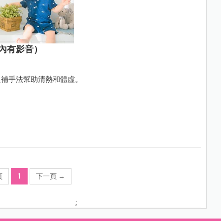
內有影音）
溫補手法幫助清熱和體虛。
頁
1
下一頁
→
;