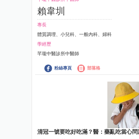
賴韋圳
專長
體質調理、小兒科、一般內科、婦科
學經歷
芊瓏中醫診所中醫師
粉絲專頁
部落格
清冠一號要吃好吃滿？醫：藥亂吃當心問