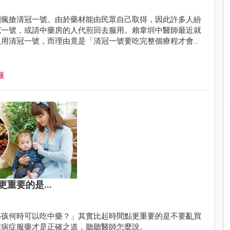
間瘋搶清冠一號。由於藥材能由民眾自己取得，因此許多人紛
冠一號，或請中藥房的人代煎回去服用。賴韋圳中醫師最近就
服用清冠一號，而理由竟是「清冠一號要吃完整個療程才會
服
重要的是...
小孩何時可以吃中藥？」其實比起時間點更重要的是不要亂買
據病症服藥才是正確之道，聽聽醫師怎麼說。