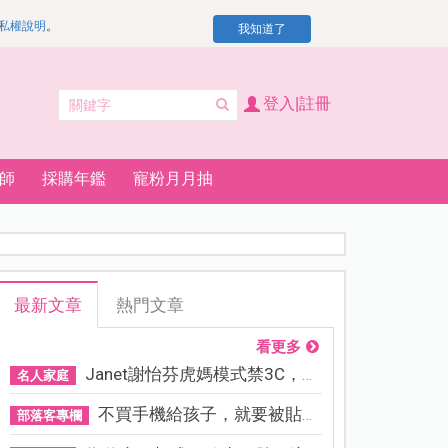
私權說明
。
我知道了
登入|註冊
師
採購年鑑
寵粉月月抽
最新文章
熱門文章
看更多
Janet謝怡芬虎媽模式禁3C，看...
名人家庭
不買手機給孩子，就要被貼「...
部落客專欄