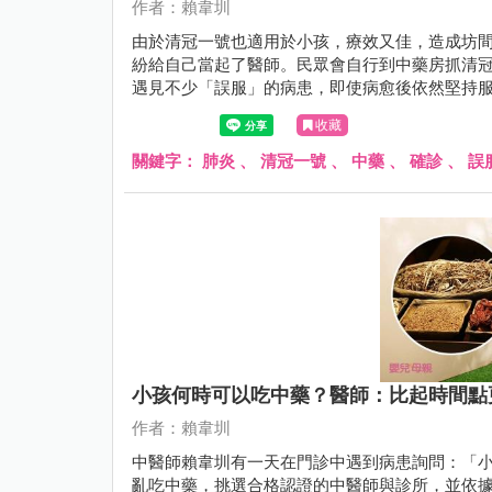
作者：賴韋圳
由於清冠一號也適用於小孩，療效又佳，造成坊
紛給自己當起了醫師。民眾會自行到中藥房抓清
遇見不少「誤服」的病患，即使病愈後依然堅持
好」……
收藏
關鍵字：
肺炎
、
清冠一號
、
中藥
、
確診
、
誤
小孩何時可以吃中藥？醫師：比起時間點更
作者：賴韋圳
中醫師賴韋圳有一天在門診中遇到病患詢問：「
亂吃中藥，挑選合格認證的中醫師與診所，並依