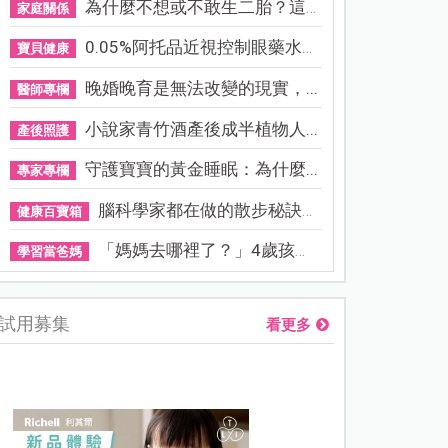
為什麼不想或不敢生二胎？這8...
家庭關係
0.05%阿托品近視控制眼藥水納...
寶貝健康
晚婚晚育是無法改變的現實，...
醫師專欄
小說家青竹酒產後成半植物人...
產後照護
守護寶寶的黃金睡眠：為什麼...
專家專欄
腦科學家都在做的散步秘訣！...
健康百寶箱
「媽媽去哪裡了？」4歲孩子還...
學習當爸媽
試用募集
看更多