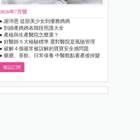
2026年7月號
● 謝沛恩 從甜美少女到優雅媽媽
● 剖婦產媽媽各階段照護大全
● 產檢與生產醫院怎麼選？
● 好醫師５大檢驗標準 選對醫院是風險管理
● 破解４個最常被誤解的寶寶安全感問題
● 藥膳、茶飲、日常保養 中醫觀點看產後掉髮
雜誌訂閱