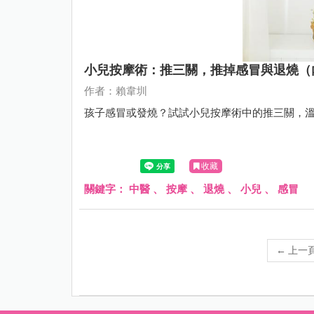
小兒按摩術：推三關，推掉感冒與退燒（
作者：賴韋圳
孩子感冒或發燒？試試小兒按摩術中的推三關，
收藏
關鍵字：
中醫
、
按摩
、
退燒
、
小兒
、
感冒
←
上一