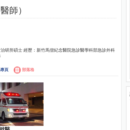
嘉醫師）
治研所碩士 經歷：新竹馬偕紀念醫院急診醫學科部急診外科
師
專頁
部落格
就醫