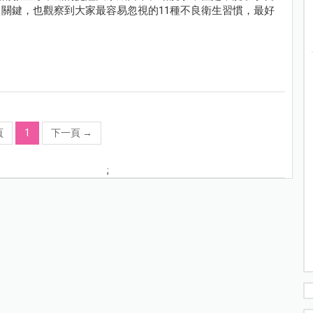
關鍵，也觀察到大家最容易忽視的11種不良衛生習慣，最好
頁
1
下一頁
→
;