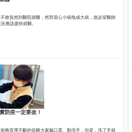
者不敢貿然到醫院就醫，然而當心小病拖成大病，急診室醫師
狀況應該盡快就醫。
確實防疫一定要改！
項衛教宣導不斷的提醒大家戴口罩、勤洗手，但是，洗了手就