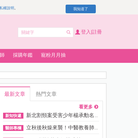
私權說明
。
我知道了
登入|註冊
師
採購年鑑
寵粉月月抽
最新文章
熱門文章
看更多
新北割頸案受害少年楊承勳名...
新知快遞
立秋後秋燥來襲！中醫教養肺...
醫師專欄