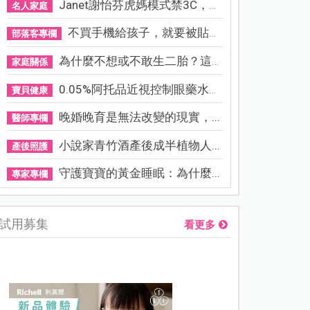
Janet謝怡芬虎媽模式禁3C，看...
名人家庭
不買手機給孩子，就要被貼「...
部落客專欄
為什麼不想或不敢生二胎？這8...
家庭關係
0.05%阿托品近視控制眼藥水納...
寶貝健康
晚婚晚育是無法改變的現實，...
醫師專欄
小說家青竹酒產後成半植物人...
產後照護
守護寶寶的黃金睡眠：為什麼...
專家專欄
試用募集
看更多