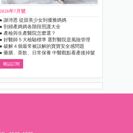
2026年7月號
● 謝沛恩 從甜美少女到優雅媽媽
● 剖婦產媽媽各階段照護大全
● 產檢與生產醫院怎麼選？
● 好醫師５大檢驗標準 選對醫院是風險管理
● 破解４個最常被誤解的寶寶安全感問題
● 藥膳、茶飲、日常保養 中醫觀點看產後掉髮
雜誌訂閱