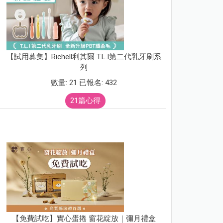
【試用募集】Richell利其爾 T.L.I第二代乳牙刷系
列
數量: 21 已報名: 432
21篇心得
【免費試吃】實心蛋捲 窗花綻放｜彌月禮盒