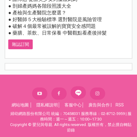
● 剖婦產媽媽各階段照護大全
● 產檢與生產醫院怎麼選？
● 好醫師５大檢驗標準 選對醫院是風險管理
● 破解４個最常被誤解的寶寶安全感問題
● 藥膳、茶飲、日常保養 中醫觀點看產後掉髮
雜誌訂閱
網站地圖
│
隱私權說明
│
客服中心
│
廣告與合作
|
RSS
婦幼網路股份有限公司 統編：70458331 服務專線：02-8712-5959 | 服
務時間：週一～週五：10:00~17:30
Copyright © 嬰兒與母親. All rights reserved. 版權所有，禁止擅自轉貼
節錄