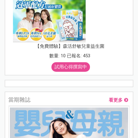
【免費體驗】森活舒敏兒童益生菌
數量: 10 已報名: 453
試用心得撰寫中
當期雜誌
看更多