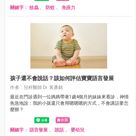
關鍵字：
蚊蟲
、
防蚊
、
免疫力
孩子還不會說話？該如何評估寶寶語言發展
作者：兒科醫師 Dr. 黃彥銘
最近在門診遇到一位媽媽帶著1歲4個月的妹妹來看診，神情
焦急地說：我的小孩還只會用嗯嗯嗯的方式，不會講話要怎
麼辦 ?
收藏
關鍵字：
語言發展
、
說話
、
嬰幼兒