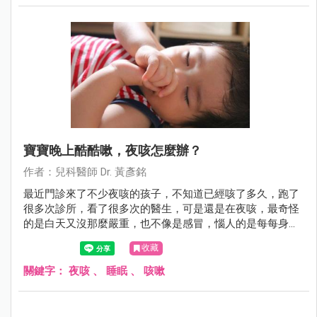
寶寶晚上酷酷嗽，夜咳怎麼辦？
作者：兒科醫師 Dr. 黃彥銘
最近門診來了不少夜咳的孩子，不知道已經咳了多久，跑了
很多次診所，看了很多次的醫生，可是還是在夜咳，最奇怪
的是白天又沒那麼嚴重，也不像是感冒，惱人的是每每身體
該休息的時候卻咳個不停，好像沒法好好睡上一覺，有時候
收藏
甚至咳到吐，苦情的爸媽又得忍住睡意洗床單，這到底是為
什麼呢？
關鍵字：
夜咳
、
睡眠
、
咳嗽