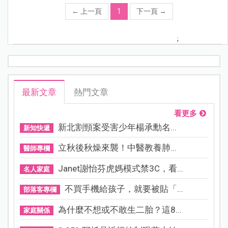
←
上一頁
1
下一頁
→
;
最新文章
熱門文章
看更多
新北割頸案受害少年楊承勳名...
新知快遞
立秋後秋燥來襲！中醫教養肺...
醫師專欄
Janet謝怡芬虎媽模式禁3C，看...
名人家庭
不買手機給孩子，就要被貼「...
部落客專欄
為什麼不想或不敢生二胎？這8...
家庭關係