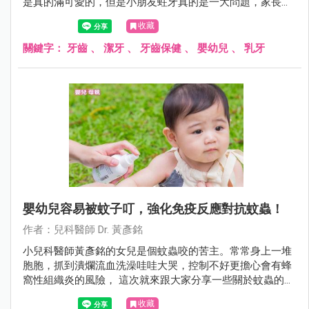
是真的滿可愛的，但是小朋友蛀牙真的是一大問題，家長可
能不能輕忽！在此統整一下常見的疑問與錯誤觀念讓大家參
收藏
考。
關鍵字：
牙齒
、
潔牙
、
牙齒保健
、
嬰幼兒
、
乳牙
嬰幼兒容易被蚊子叮，強化免疫反應對抗蚊蟲！
作者：兒科醫師 Dr. 黃彥銘
小兒科醫師黃彥銘的女兒是個蚊蟲咬的苦主。常常身上一堆
胞胞，抓到潰爛流血洗澡哇哇大哭，控制不好更擔心會有蜂
窩性組織炎的風險， 這次就來跟大家分享一些關於蚊蟲的小
知識。
收藏