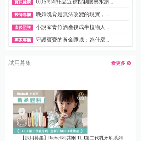
0.05%阿托品近視控制眼藥水納...
寶貝健康
晚婚晚育是無法改變的現實，...
醫師專欄
小說家青竹酒產後成半植物人...
產後照護
守護寶寶的黃金睡眠：為什麼...
專家專欄
試用募集
看更多
【試用募集】Richell利其爾 T.L.I第二代乳牙刷系列