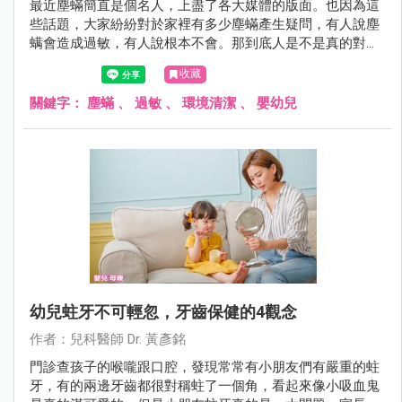
最近塵蟎簡直是個名人，上盡了各大媒體的版面。也因為這
些話題，大家紛紛對於家裡有多少塵蟎產生疑問，有人說塵
螨會造成過敏，有人說根本不會。那到底人是不是真的對塵
蟎會過敏呢？讓黃醫師在這裡為您解答！
收藏
關鍵字：
塵蟎
、
過敏
、
環境清潔
、
嬰幼兒
幼兒蛀牙不可輕忽，牙齒保健的4觀念
作者：兒科醫師 Dr. 黃彥銘
門診查孩子的喉嚨跟口腔，發現常常有小朋友們有嚴重的蛀
牙，有的兩邊牙齒都很對稱蛀了一個角，看起來像小吸血鬼