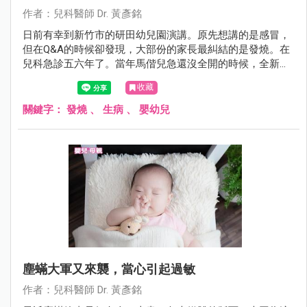
作者：兒科醫師 Dr. 黃彥銘
日前有幸到新竹市的研田幼兒園演講。原先想講的是感冒，
但在Q&A的時候卻發現，大部份的家長最糾結的是發燒。在
兒科急診五六年了。當年馬偕兒急還沒全開的時候，全新竹
縣市退不了燒的孩子幾乎全都擠來這裡，我想我還算有資格
收藏
在這裡教大家幾招，在面對發燒，爸媽如何處置與辨別方
法。
關鍵字：
發燒
、
生病
、
嬰幼兒
塵蟎大軍又來襲，當心引起過敏
作者：兒科醫師 Dr. 黃彥銘