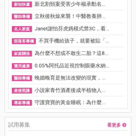
新北割頸案受害少年楊承勳名...
新知快遞
立秋後秋燥來襲！中醫教養肺...
醫師專欄
Janet謝怡芬虎媽模式禁3C，看...
名人家庭
不買手機給孩子，就要被貼「...
部落客專欄
為什麼不想或不敢生二胎？這8...
家庭關係
0.05%阿托品近視控制眼藥水納...
寶貝健康
晚婚晚育是無法改變的現實，...
醫師專欄
小說家青竹酒產後成半植物人...
產後照護
守護寶寶的黃金睡眠：為什麼...
專家專欄
試用募集
看更多