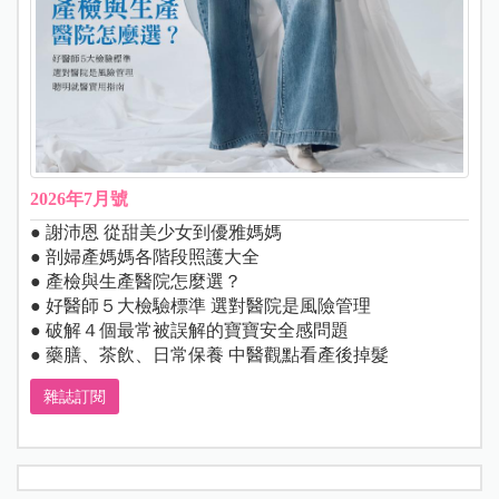
2026年7月號
● 謝沛恩 從甜美少女到優雅媽媽
● 剖婦產媽媽各階段照護大全
● 產檢與生產醫院怎麼選？
● 好醫師５大檢驗標準 選對醫院是風險管理
● 破解４個最常被誤解的寶寶安全感問題
● 藥膳、茶飲、日常保養 中醫觀點看產後掉髮
雜誌訂閱