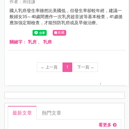
作者：周佳謙
國人乳癌發生率雖然比美國低，但發生率卻較年經，建議一
般婦女35～40歲間應作一次乳房超音波等基本檢查，41歲後
應加強定期檢查，才能預防乳癌或及早做治療。
收藏
關鍵字：
乳房
、
乳癌
←
上一頁
1
下一頁
→
;
最新文章
熱門文章
看更多