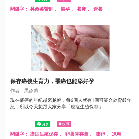
關鍵字：
吳彥蓁醫師
、
備孕
、
養卵
、
營養
保存癌後生育力，罹癌也能添好孕
作者：吳彥蓁
現在罹癌的年紀越來越輕，每6個人就有1個可能介於育齡年
紀，所以今天想跟大家分享「癌症生殖保存」
收藏
關鍵字：
癌症生殖保存
、
卵巢庫存量
、
凍卵
、
凍精