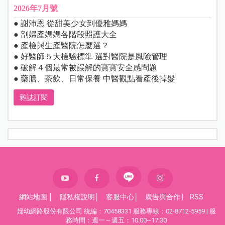
2026年7月號
● 謝沛恩 從甜美少女到優雅媽媽
● 剖婦產媽媽各階段照護大全
● 產檢與生產醫院怎麼選？
● 好醫師５大檢驗標準 選對醫院是風險管理
● 破解４個最常被誤解的寶寶安全感問題
● 藥膳、茶飲、日常保養 中醫觀點看產後掉髮
雜誌訂閱
網站地圖
│
隱私權說明
│
客服中心
│
廣告與合作
|
RSS
婦幼網路股份有限公司 統編：70458331 服務專線：02-8712-5959 | 服
務時間：週一～週五：10:00~17:30