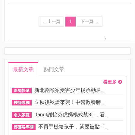
←
上一頁
1
下一頁
→
;
最新文章
熱門文章
看更多
新北割頸案受害少年楊承勳名...
新知快遞
立秋後秋燥來襲！中醫教養肺...
醫師專欄
Janet謝怡芬虎媽模式禁3C，看...
名人家庭
不買手機給孩子，就要被貼「...
部落客專欄