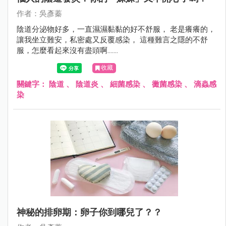
作者：吳彥蓁
陰道分泌物好多，一直濕濕黏黏的好不舒服， 老是癢癢的，
讓我坐立難安，私密處又反覆感染， 這種難言之隱的不舒
服，怎麼看起來沒有盡頭啊.......
收藏
關鍵字：
陰道
、
陰道炎
、
細菌感染
、
黴菌感染
、
滴蟲感
染
神秘的排卵期：卵子你到哪兒了？？