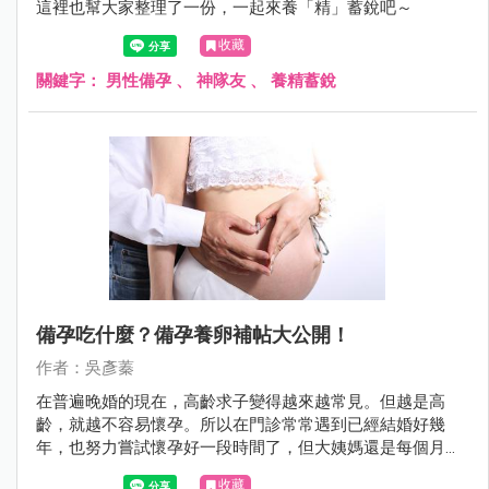
這裡也幫大家整理了一份，一起來養「精」蓄銳吧～
收藏
關鍵字：
男性備孕
、
神隊友
、
養精蓄銳
備孕吃什麼？備孕養卵補帖大公開！
作者：吳彥蓁
在普遍晚婚的現在，高齡求子變得越來越常見。但越是高
齡，就越不容易懷孕。所以在門診常常遇到已經結婚好幾
年，也努力嘗試懷孕好一段時間了，但大姨媽還是每個月規
則來say hello。
收藏