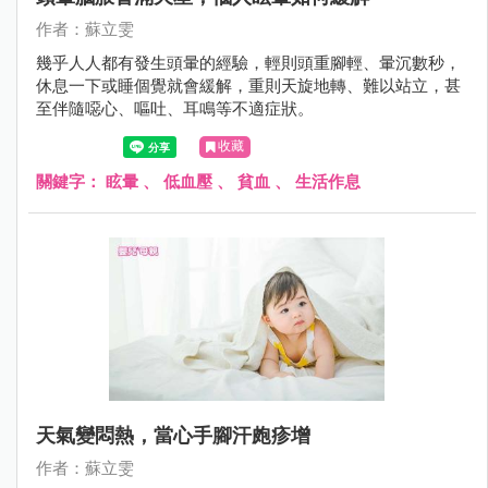
作者：蘇立雯
幾乎人人都有發生頭暈的經驗，輕則頭重腳輕、暈沉數秒，
休息一下或睡個覺就會緩解，重則天旋地轉、難以站立，甚
至伴隨噁心、嘔吐、耳鳴等不適症狀。
收藏
關鍵字：
眩暈
、
低血壓
、
貧血
、
生活作息
天氣變悶熱，當心手腳汗皰疹增
作者：蘇立雯