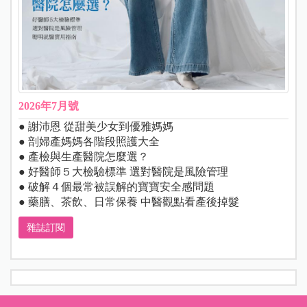
2026年7月號
● 謝沛恩 從甜美少女到優雅媽媽
● 剖婦產媽媽各階段照護大全
● 產檢與生產醫院怎麼選？
● 好醫師５大檢驗標準 選對醫院是風險管理
● 破解４個最常被誤解的寶寶安全感問題
● 藥膳、茶飲、日常保養 中醫觀點看產後掉髮
雜誌訂閱