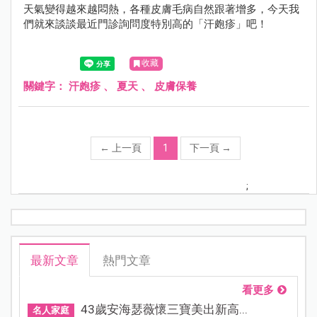
天氣變得越來越悶熱，各種皮膚毛病自然跟著增多，今天我
們就來談談最近門診詢問度特別高的「汗皰疹」吧！
收藏
關鍵字：
汗皰疹
、
夏天
、
皮膚保養
←
上一頁
1
下一頁
→
;
最新文章
熱門文章
看更多
43歲安海瑟薇懷三寶美出新高...
名人家庭