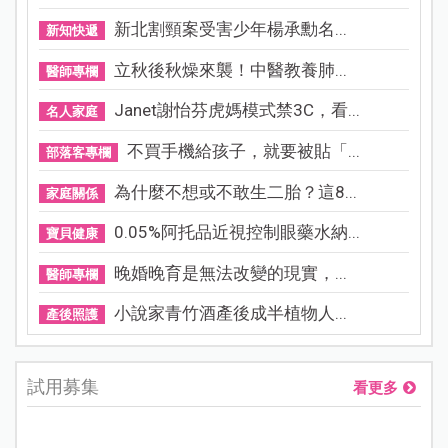
新北割頸案受害少年楊承勳名...
新知快遞
立秋後秋燥來襲！中醫教養肺...
醫師專欄
Janet謝怡芬虎媽模式禁3C，看...
名人家庭
不買手機給孩子，就要被貼「...
部落客專欄
為什麼不想或不敢生二胎？這8...
家庭關係
0.05%阿托品近視控制眼藥水納...
寶貝健康
晚婚晚育是無法改變的現實，...
醫師專欄
小說家青竹酒產後成半植物人...
產後照護
試用募集
看更多