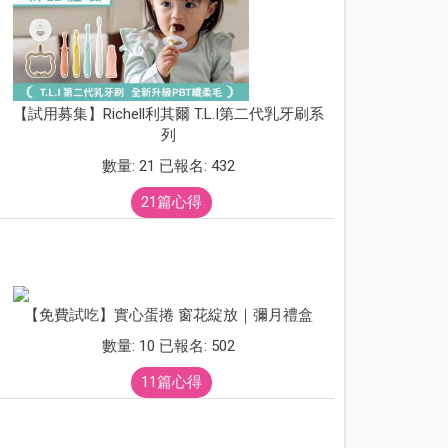
【試用募集】Richell利其爾 T.L.I第二代乳牙刷系
列
數量: 21 已報名: 432
21篇心得
【免費試吃】實心蛋捲 窗花綻放｜彌月禮盒
數量: 10 已報名: 502
11篇心得