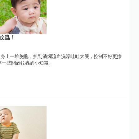
蚊蟲！
常身上一堆胞胞，抓到潰爛流血洗澡哇哇大哭，控制不好更擔
享一些關於蚊蟲的小知識。