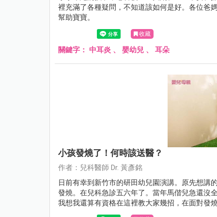
裡充滿了各種疑問，不知道該如何是好。各位爸
幫助寶寶。
收藏
關鍵字：
中耳炎
、
嬰幼兒
、
耳朵
小孩發燒了！何時該送醫？
作者：兒科醫師 Dr. 黃彥銘
日前有幸到新竹市的研田幼兒園演講。原先想講的
發燒。在兒科急診五六年了。當年馬偕兒急還沒
我想我還算有資格在這裡教大家幾招，在面對發