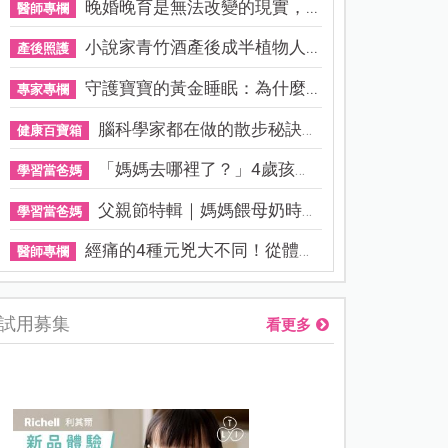
晚婚晚育是無法改變的現實，...
醫師專欄
小說家青竹酒產後成半植物人...
產後照護
守護寶寶的黃金睡眠：為什麼...
專家專欄
腦科學家都在做的散步秘訣！...
健康百寶箱
「媽媽去哪裡了？」4歲孩子還...
學習當爸媽
父親節特輯｜媽媽餵母奶時，...
學習當爸媽
經痛的4種元兇大不同！從體質...
醫師專欄
試用募集
看更多