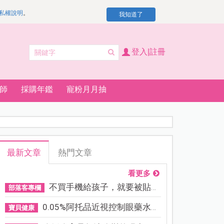
私權說明
。
我知道了
登入|註冊
師
採購年鑑
寵粉月月抽
最新文章
熱門文章
看更多
不買手機給孩子，就要被貼「...
部落客專欄
0.05%阿托品近視控制眼藥水納...
寶貝健康