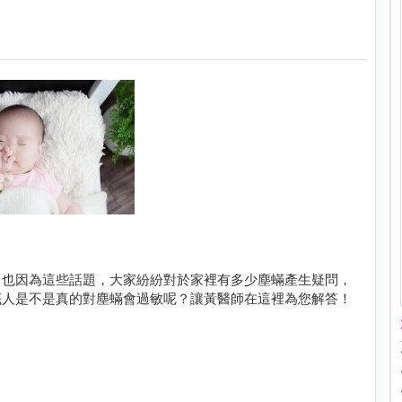
。也因為這些話題，大家紛紛對於家裡有多少塵蟎產生疑問，
底人是不是真的對塵蟎會過敏呢？讓黃醫師在這裡為您解答！