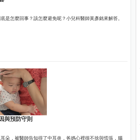
到底是怎麼回事？該怎麼避免呢？小兒科醫師黃彥銘來解答。
因與預防守則
抓耳朵，被醫師告知得了中耳炎，爸媽心裡很不捨與慌張，腦