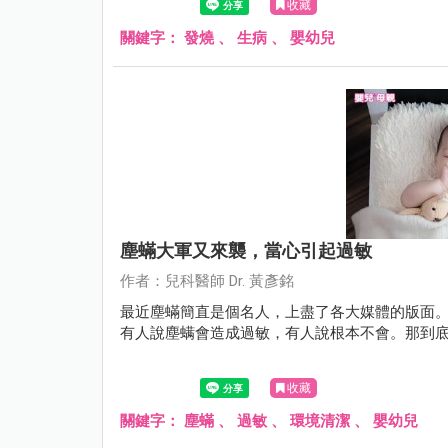
收藏
關鍵字：
發燒
、
生病
、
嬰幼兒
塵蟎大軍又來襲，當心引起過敏
作者：兒科醫師 Dr. 黃彥銘
最近塵蟎簡直是個名人，上盡了各大媒體的版面
有人說塵螨會造成過敏，有人說根本不會。那到
收藏
關鍵字：
塵蟎
、
過敏
、
環境清潔
、
嬰幼兒