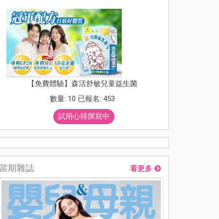
【免費體驗】森活舒敏兒童益生菌
數量: 10 已報名: 453
試用心得撰寫中
當期雜誌
看更多