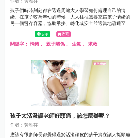
作者：黃雅芬
孩子們時時刻刻都在透過周遭大人學習如何處理自己的情
緒。在孩子較為年幼的時候，大人往往需要充當孩子情緒的
另一個暫存容器，協助承接、轉化或安全並適當地疏通至他
處，好讓情緒的整體破壞性降至最低。另一方面，大人也是
收藏
孩子們的教練，透過身教與言教，孩子們將逐漸熟悉該如何
面對並處理自身情緒，進而發展出一套最適合自己的方式，
關鍵字：
情緒
、
親子關係
、
生氣
、
求救
幫助自己更能面對未來的挑戰。
孩子太活潑讓老師好頭痛，該怎麼辦呢？
作者：黃雅芬
應該有很多師長都覺得過於活潑頑皮的孩子實在讓人挺頭痛