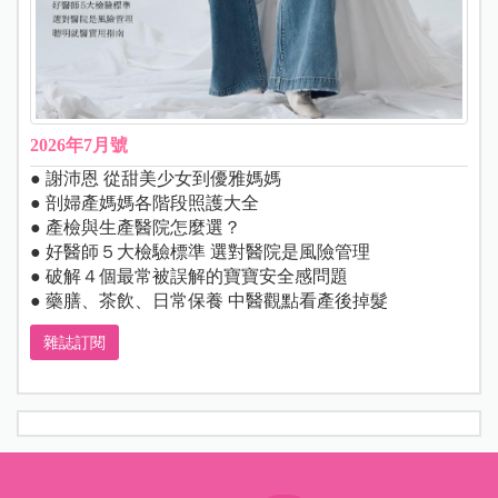
2026年7月號
● 謝沛恩 從甜美少女到優雅媽媽
● 剖婦產媽媽各階段照護大全
● 產檢與生產醫院怎麼選？
● 好醫師５大檢驗標準 選對醫院是風險管理
● 破解４個最常被誤解的寶寶安全感問題
● 藥膳、茶飲、日常保養 中醫觀點看產後掉髮
雜誌訂閱