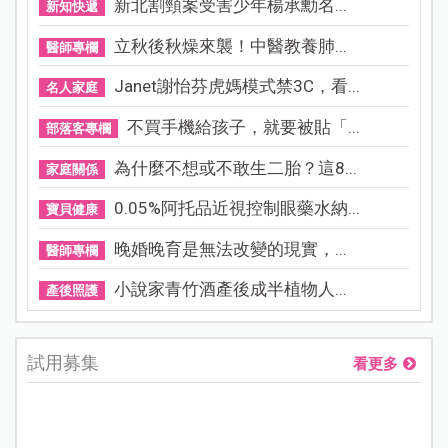
新北割頸案受害少年楊承勳名...
新知快遞
立秋後秋燥來襲！中醫教養肺...
醫師專欄
Janet謝怡芬虎媽模式禁3C，看...
名人家庭
不買手機給孩子，就要被貼「...
部落客專欄
為什麼不想或不敢生二胎？這8...
家庭關係
0.05%阿托品近視控制眼藥水納...
寶貝健康
晚婚晚育是無法改變的現實，...
醫師專欄
小說家青竹酒產後成半植物人...
產後照護
試用募集
看更多