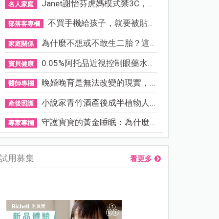
Janet謝怡芬虎媽模式禁3C，看...
名人家庭
不買手機給孩子，就要被貼「...
部落客專欄
為什麼不想或不敢生二胎？這8...
家庭關係
0.05%阿托品近視控制眼藥水納...
寶貝健康
晚婚晚育是無法改變的現實，...
醫師專欄
小說家青竹酒產後成半植物人...
產後照護
守護寶寶的黃金睡眠：為什麼...
專家專欄
試用募集
看更多