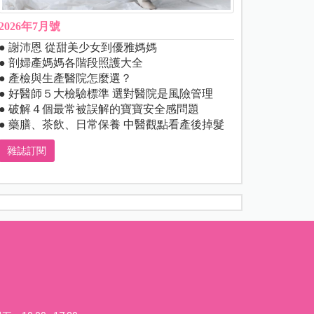
2026年7月號
● 謝沛恩 從甜美少女到優雅媽媽
● 剖婦產媽媽各階段照護大全
● 產檢與生產醫院怎麼選？
● 好醫師５大檢驗標準 選對醫院是風險管理
● 破解４個最常被誤解的寶寶安全感問題
● 藥膳、茶飲、日常保養 中醫觀點看產後掉髮
雜誌訂閱