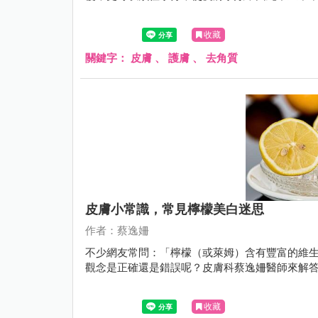
收藏
關鍵字：
皮膚
、
護膚
、
去角質
皮膚小常識，常見檸檬美白迷思
作者：蔡逸姍
不少網友常問：「檸檬（或萊姆）含有豐富的維生
觀念是正確還是錯誤呢？皮膚科蔡逸姍醫師來解
收藏