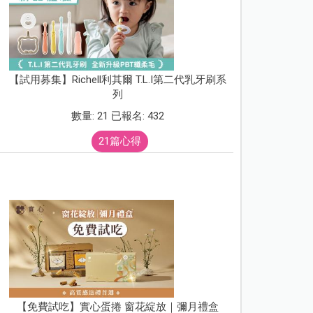
【試用募集】Richell利其爾 T.L.I第二代乳牙刷系
列
數量: 21 已報名: 432
21篇心得
【免費試吃】實心蛋捲 窗花綻放｜彌月禮盒