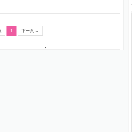
頁
1
下一頁
→
;