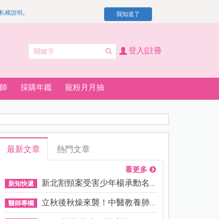
私權說明
。
我知道了
登入|註冊
師
採購年鑑
寵粉月月抽
最新文章
熱門文章
看更多
新北割頸案受害少年楊承勳名...
新知快遞
立秋後秋燥來襲！中醫教養肺...
醫師專欄