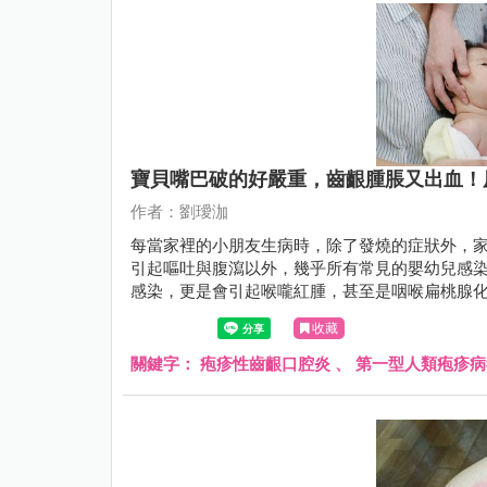
寶貝嘴巴破的好嚴重，齒齦腫脹又出血！
作者：劉璦泇
每當家裡的小朋友生病時，除了發燒的症狀外，家
引起嘔吐與腹瀉以外，幾乎所有常見的嬰幼兒感染
感染，更是會引起喉嚨紅腫，甚至是咽喉扁桃腺
收藏
關鍵字：
疱疹性齒齦口腔炎
、
第一型人類疱疹病