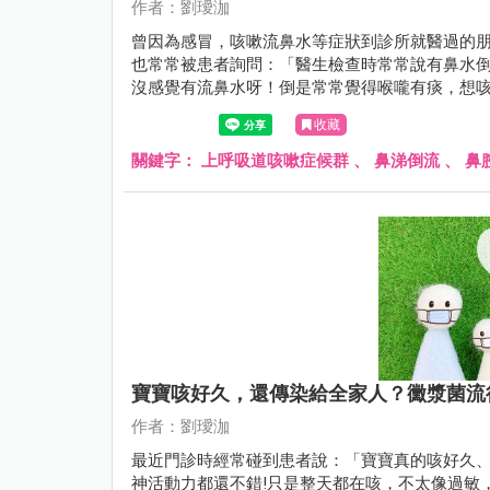
作者：劉璦泇
曾因為感冒，咳嗽流鼻水等症狀到診所就醫過的
也常常被患者詢問：「醫生檢查時常常說有鼻水倒流.
沒感覺有流鼻水呀！倒是常常覺得喉嚨有痰，想咳嗽.
往後滲，倒流至咽喉的一個正常生理現象。
收藏
關鍵字：
上呼吸道咳嗽症候群
、
鼻涕倒流
、
鼻
寶寶咳好久，還傳染給全家人？黴漿菌流
作者：劉璦泇
最近門診時經常碰到患者說：「寶寶真的咳好久
神活動力都還不錯!只是整天都在咳，不太像過敏