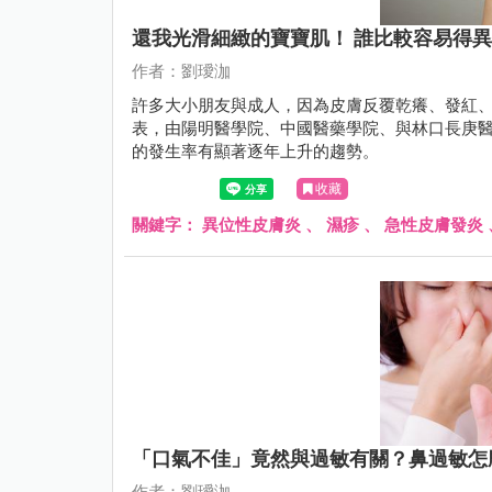
還我光滑細緻的寶寶肌！ 誰比較容易得
作者：劉璦泇
許多大小朋友與成人，因為皮膚反覆乾癢、發紅
表，由陽明醫學院、中國醫藥學院、與林口長庚
的發生率有顯著逐年上升的趨勢。
收藏
關鍵字：
異位性皮膚炎
、
濕疹
、
急性皮膚發炎
「口氣不佳」竟然與過敏有關？鼻過敏怎
作者：劉璦泇