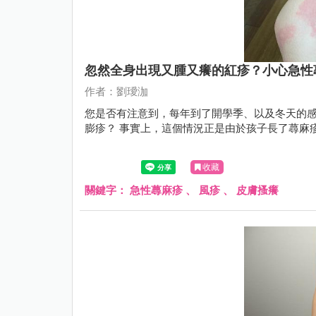
忽然全身出現又腫又癢的紅疹？小心急性
作者：劉璦泇
您是否有注意到，每年到了開學季、以及冬天的
膨疹？ 事實上，這個情況正是由於孩子長了蕁麻
收藏
關鍵字：
急性蕁麻疹
、
風疹
、
皮膚搔癢