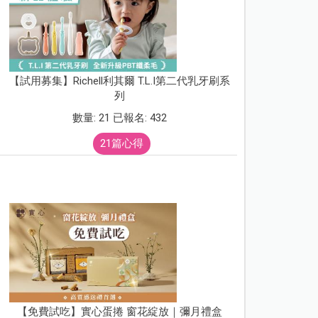
【試用募集】Richell利其爾 T.L.I第二代乳牙刷系
列
數量: 21 已報名: 432
21篇心得
【免費試吃】實心蛋捲 窗花綻放｜彌月禮盒