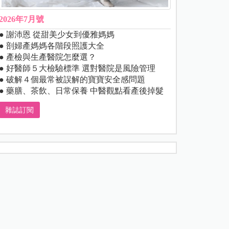
2026年7月號
● 謝沛恩 從甜美少女到優雅媽媽
● 剖婦產媽媽各階段照護大全
● 產檢與生產醫院怎麼選？
● 好醫師５大檢驗標準 選對醫院是風險管理
● 破解４個最常被誤解的寶寶安全感問題
● 藥膳、茶飲、日常保養 中醫觀點看產後掉髮
雜誌訂閱