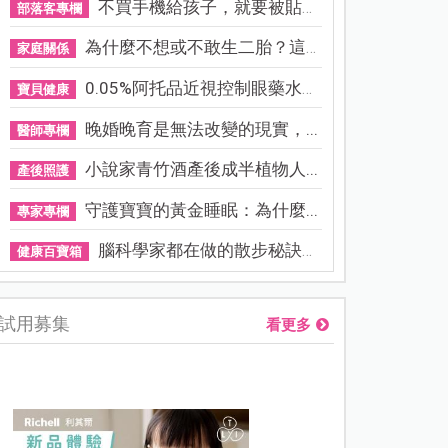
不買手機給孩子，就要被貼「...
部落客專欄
為什麼不想或不敢生二胎？這8...
家庭關係
0.05%阿托品近視控制眼藥水納...
寶貝健康
晚婚晚育是無法改變的現實，...
醫師專欄
小說家青竹酒產後成半植物人...
產後照護
守護寶寶的黃金睡眠：為什麼...
專家專欄
腦科學家都在做的散步秘訣！...
健康百寶箱
試用募集
看更多