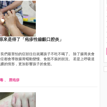
原來是得了「疱疹性齒齦口腔炎」
長們最害怕的症狀往往就屬孩子不吃不喝了。 除了腸胃炎會
症都會導致腸胃蠕動變慢、食慾不振的狀況。 若是上呼吸道
化膿的情形，更加影響孩子的食慾。
毒
、
唇疱疹