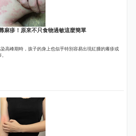
蕁麻疹！原來不只食物過敏這麼簡單
感染高峰期時，孩子的身上也似乎特別容易出現紅腫的癢疹或
疹。