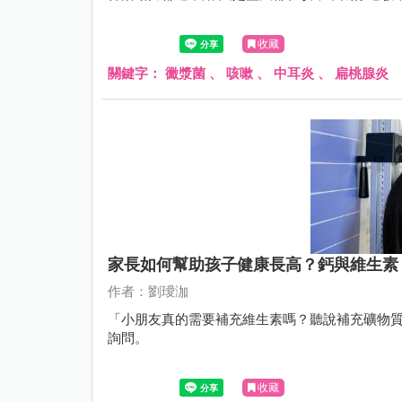
收藏
關鍵字：
黴漿菌
、
咳嗽
、
中耳炎
、
扁桃腺炎
家長如何幫助孩子健康長高？鈣與維生素
作者：劉璦泇
「小朋友真的需要補充維生素嗎？聽說補充礦物
詢問。
收藏