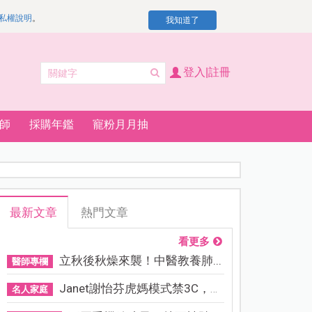
私權說明
。
我知道了
登入|註冊
師
採購年鑑
寵粉月月抽
最新文章
熱門文章
看更多
立秋後秋燥來襲！中醫教養肺...
醫師專欄
Janet謝怡芬虎媽模式禁3C，看...
名人家庭