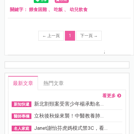
關鍵字：
餵食困難
、
吃飯
、
幼兒飲食
←
上一頁
1
下一頁
→
;
最新文章
熱門文章
看更多
新北割頸案受害少年楊承勳名...
新知快遞
立秋後秋燥來襲！中醫教養肺...
醫師專欄
Janet謝怡芬虎媽模式禁3C，看...
名人家庭