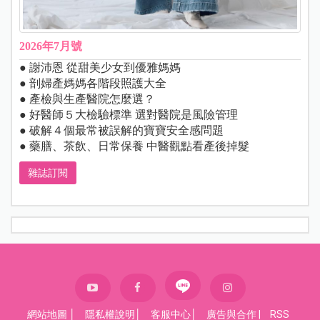
2026年7月號
● 謝沛恩 從甜美少女到優雅媽媽
● 剖婦產媽媽各階段照護大全
● 產檢與生產醫院怎麼選？
● 好醫師５大檢驗標準 選對醫院是風險管理
● 破解４個最常被誤解的寶寶安全感問題
● 藥膳、茶飲、日常保養 中醫觀點看產後掉髮
雜誌訂閱
網站地圖
│
隱私權說明
│
客服中心
│
廣告與合作
|
RSS