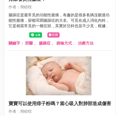
作者：簡睦旼
腸躁症是最常見的功能性腹痛，有趣的是很多爸媽沒聽過功
能性腹痛，卻都耳聞腸躁症的大名。可見在成人消化內科，
它是相當常見的一種症狀，其實於兒科也並不少見，根據統
計亞洲孩子腸躁症的盛行率平均有15.8%。
收藏
關鍵字：
西醫
、
腸躁症
、
篩檢方式
、
治療方法
寶寶可以使用痱子粉嗎？當心吸入對肺部造成傷害
作者：簡睦旼