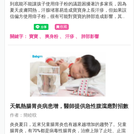
到底能不能讓孩子使用痱子粉的議題困擾著許多家長，因為
夏天皮膚悶熱，汗腺堵塞易造成寶寶身上長汗疹，但如果誤
信偏方使用痱子粉，很有可能對寶寶的肺部造成影響，其實
只要穿著純棉、寬鬆、透氣衣物，讓皮膚保持乾爽，就能降
收藏
低長痱子的機率。
關鍵字：
寶寶
、
爽身粉
、
汗疹
、
肺部影響
天氣熱腸胃炎病患增，醫師提供急性腹瀉應對招數
作者：簡睦旼
炎炎夏日，近來兒童腸胃炎也有越來越增加的趨勢了。兒童
腸胃炎，有70%都是病毒性腸胃炎，治療上除了止吐、止瀉