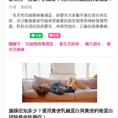
作者：簡睦旼
「先天性巨細胞病毒感染」的嬰兒大多數不會出現任何症
狀，但少數個案卻可能承受嚴重的器官損害和神經發展問
題。對於出現症狀的嬰兒，有研究指出，口服抗病毒藥物有
望改善其神經學發展，特別是降低聽力喪失的風險。
收藏
關鍵字：
巨細胞病毒感染
、
新生兒疾病
、
聽力損失
、
新
生兒篩檢
腸躁症知多少？運用糞便乳鐵蛋白與糞便鈣衛蛋白
排除發炎性腸症！