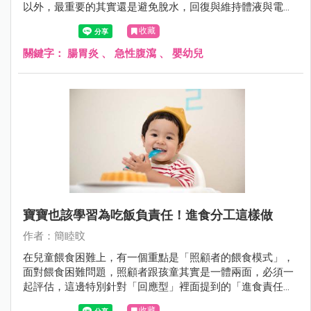
以外，最重要的其實還是避免脫水，回復與維持體液與電解
質的恆定。
收藏
關鍵字：
腸胃炎
、
急性腹瀉
、
嬰幼兒
寶寶也該學習為吃飯負責任！進食分工這樣做
作者：簡睦旼
在兒童餵食困難上，有一個重點是「照顧者的餵食模式」，
面對餵食困難問題，照顧者跟孩童其實是一體兩面，必須一
起評估，這邊特別針對「回應型」裡面提到的「進食責任分
工」來說明。
收藏