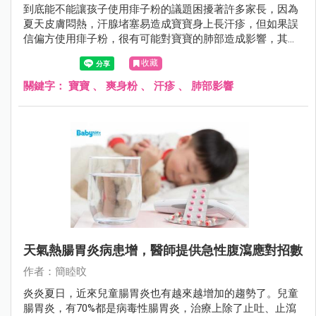
到底能不能讓孩子使用痱子粉的議題困擾著許多家長，因為
夏天皮膚悶熱，汗腺堵塞易造成寶寶身上長汗疹，但如果誤
信偏方使用痱子粉，很有可能對寶寶的肺部造成影響，其實
只要穿著純棉、寬鬆、透氣衣物，讓皮膚保持乾爽，就能降
收藏
低長痱子的機率。
關鍵字：
寶寶
、
爽身粉
、
汗疹
、
肺部影響
天氣熱腸胃炎病患增，醫師提供急性腹瀉應對招數
作者：簡睦旼
炎炎夏日，近來兒童腸胃炎也有越來越增加的趨勢了。兒童
腸胃炎，有70%都是病毒性腸胃炎，治療上除了止吐、止瀉