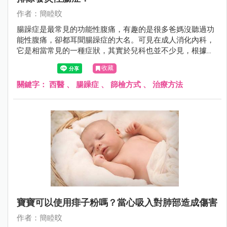
作者：簡睦旼
腸躁症是最常見的功能性腹痛，有趣的是很多爸媽沒聽過功
能性腹痛，卻都耳聞腸躁症的大名。可見在成人消化內科，
它是相當常見的一種症狀，其實於兒科也並不少見，根據統
計亞洲孩子腸躁症的盛行率平均有15.8%。
收藏
關鍵字：
西醫
、
腸躁症
、
篩檢方式
、
治療方法
寶寶可以使用痱子粉嗎？當心吸入對肺部造成傷害
作者：簡睦旼