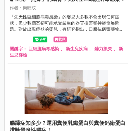
作者：簡睦旼
「先天性巨細胞病毒感染」的嬰兒大多數不會出現任何症
狀，但少數個案卻可能承受嚴重的器官損害和神經發展問
題。對於出現症狀的嬰兒，有研究指出，口服抗病毒藥物有
望改善其神經學發展，特別是降低聽力喪失的風險。
收藏
關鍵字：
巨細胞病毒感染
、
新生兒疾病
、
聽力損失
、
新
生兒篩檢
腸躁症知多少？運用糞便乳鐵蛋白與糞便鈣衛蛋白
排除發炎性腸症！