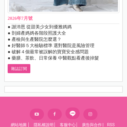
2026年7月號
● 謝沛恩 從甜美少女到優雅媽媽
● 剖婦產媽媽各階段照護大全
● 產檢與生產醫院怎麼選？
● 好醫師５大檢驗標準 選對醫院是風險管理
● 破解４個最常被誤解的寶寶安全感問題
● 藥膳、茶飲、日常保養 中醫觀點看產後掉髮
雜誌訂閱
網站地圖
│
隱私權說明
│
客服中心
│
廣告與合作
|
RSS