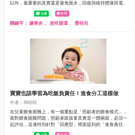
以外，最重要的其實還是避免脫水，回復與維持體液與電解
質的恆定。
收藏
關鍵字：
腸胃炎
、
急性腹瀉
、
嬰幼兒
寶寶也該學習為吃飯負責任！進食分工這樣做
作者：簡睦旼
在兒童餵食困難上，有一個重點是「照顧者的餵食模式」，
面對餵食困難問題，照顧者跟孩童其實是一體兩面，必須一
起評估，這邊特別針對「回應型」裡面提到的「進食責任分
工」來說明。
收藏