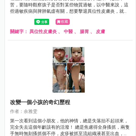
苦，要隨時觀察孩子是否對某些物質過敏，以中醫來說，這
些過敏疾病與脾肺氣虛有關，想要擊退異位性皮膚炎，就要
從照顧腸胃做起，附上一張近日診療的一名小男童，經過3
收藏
個月的持續追蹤治療，皮膚改善許多。
關鍵字：
異位性皮膚炎
、
中醫
、
腸胃
、
皮膚
改變一個小孩的奇幻歷程
作者：余雅雯
第一次看到這個小朋友，他的神情，總是失落抬不起頭來，
完全失去這個年齡該有的活潑！ 總是焦慮得全身搔抓，兩隻
手無時無刻搔抓個不停，皮疹被抓至流組織液甚至出血，四