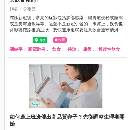
作者：余雅雯
確診新冠後，常見的症狀包括肺部感染，腸胃道便秘或腹瀉
或是皮膚過敏等等。這並不是新冠引發的，事實上，飲食也
會影響確診後的症狀，想快速康復就要注意飲食遵守清淡好
消化原則。另外，也不能因爲隔離期結束就報復性飲食，食
收藏
復經常在病後報復性飲食中發生。
關鍵字：
新冠肺炎
、
飲食
、
確診
、
康復
、
報復性飲食
如何邊上班邊催出高品質卵子？先從調整生理期開
始