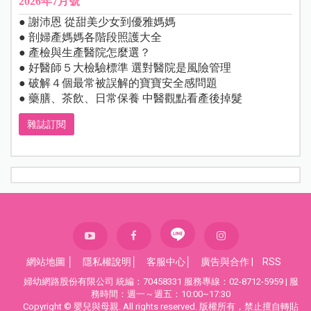
2026年7月號
● 謝沛恩 從甜美少女到優雅媽媽
● 剖婦產媽媽各階段照護大全
● 產檢與生產醫院怎麼選？
● 好醫師５大檢驗標準 選對醫院是風險管理
● 破解４個最常被誤解的寶寶安全感問題
● 藥膳、茶飲、日常保養 中醫觀點看產後掉髮
雜誌訂閱
網站地圖
│
隱私權說明
│
客服中心
│
廣告與合作
|
RSS
婦幼網路股份有限公司 統編：70458331 服務專線：02-8712-5959 | 服
務時間：週一～週五：10:00~17:30
Copyright © 嬰兒與母親. All rights reserved. 版權所有，禁止擅自轉貼