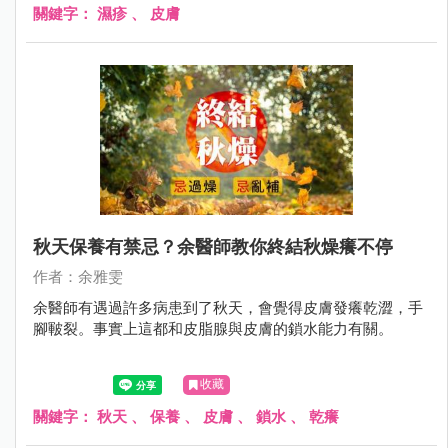
關鍵字：
濕疹
、
皮膚
秋天保養有禁忌？余醫師教你終結秋燥癢不停
作者：余雅雯
余醫師有遇過許多病患到了秋天，會覺得皮膚發癢乾澀，手
腳皸裂。事實上這都和皮脂腺與皮膚的鎖水能力有關。
收藏
關鍵字：
秋天
、
保養
、
皮膚
、
鎖水
、
乾癢