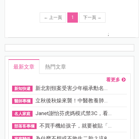
←
上一頁
1
下一頁
→
;
最新文章
熱門文章
看更多
新北割頸案受害少年楊承勳名...
新知快遞
立秋後秋燥來襲！中醫教養肺...
醫師專欄
Janet謝怡芬虎媽模式禁3C，看...
名人家庭
不買手機給孩子，就要被貼「...
部落客專欄
為什麼不想或不敢生二胎？這8...
家庭關係