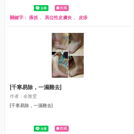
肢及額頭總是包著紗布，母親很心疼的跟我說：在學校都會
收藏
被排斥，很怕別人異樣的眼光……
關鍵字：
搔抓
、
異位性皮膚炎
、
皮疹
[千寒易除，一濕難去]
作者：余雅雯
[千寒易除，一濕難去]
收藏