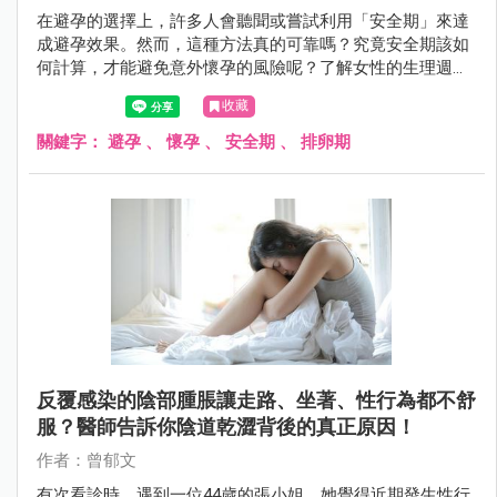
在避孕的選擇上，許多人會聽聞或嘗試利用「安全期」來達
成避孕效果。然而，這種方法真的可靠嗎？究竟安全期該如
何計算，才能避免意外懷孕的風險呢？了解女性的生理週期
運作，解析何時最容易受孕，才能去判斷安全期是否真的安
收藏
全？
關鍵字：
避孕
、
懷孕
、
安全期
、
排卵期
反覆感染的陰部腫脹讓走路、坐著、性行為都不舒
服？醫師告訴你陰道乾澀背後的真正原因！
作者：曾郁文
有次看診時，遇到一位44歲的張小姐，她覺得近期發生性行