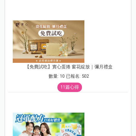
【免費試吃】實心蛋捲 窗花綻放｜彌月禮盒
數量: 10 已報名: 502
11篇心得