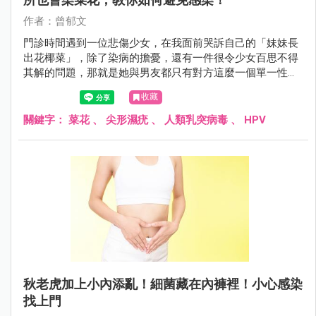
作者：曾郁文
門診時間遇到一位悲傷少女，在我面前哭訴自己的「妹妹長
出花椰菜」，除了染病的擔憂，還有一件很令少女百思不得
其解的問題，那就是她與男友都只有對方這麼一個單一性伴
侶，可是男友卻沒有中獎的跡象，她很擔憂男友會質疑她的
收藏
清白，不知道該怎麼解釋才好，因此至今都對男友隱瞞感染
的事情……
關鍵字：
菜花
、
尖形濕疣
、
人類乳突病毒
、
HPV
秋老虎加上小內添亂！細菌藏在內褲裡！小心感染
找上門