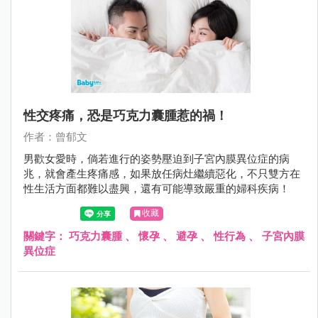
性交疼痛，恐是巧克力囊腫惹的禍！
作者：曾郁文
男歡女愛時，倘若進行的姿勢壓迫到子宮內膜異位症的病
兆，就會產生疼痛感，如果放任病灶繼續惡化，不只雙方在
性生活方面都難以盡興，還有可能導致嚴重的婦科疾病！
收藏
關鍵字：
巧克力囊腫
、
懷孕
、
避孕
、
性行為
、
子宮內膜
異位症