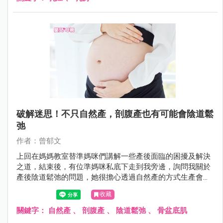
破解迷思！不只自然產，剖腹產也有可能會陰道鬆
弛
作者：曾郁文
上回在媽媽教室替準媽咪們講解一些產後面臨的困擾及解決
之道，結束後，有位準媽咪私底下走到我旁邊，詢問我關於
產後陰道鬆弛的問題，她很擔心透過自然產的方式生產會造
成嚴重的陰道鬆弛，因此她內心偏向選擇剖腹生產。但是難
收藏
道剖腹產的陰道就會緊實如初，不受影響嗎？
關鍵字：
自然產
、
剖腹產
、
陰道鬆弛
、
骨盆底肌