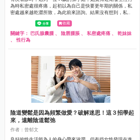
為時私密處很疼痛，起初以為自己是快要更年期的關係，私
密處越來越乾澀所致，為此前來諮詢。結果沒有想到，私密
處的乾澀問題並不是因為快要更年期的關係！究竟還有什麼
收藏
原因會導致突然擁有「乾妹妹」？！就讓我們繼續看下去
吧！
關鍵字：
巴氏腺囊腫
、
陰唇腫脹
、
私密處疼痛
、
乾妹妹
、
性行為
陰道變鬆是因為頻繁做愛？破解迷思！這３招學起
來，遠離陰道鬆弛
作者：曾郁文
良好的性生活能為人的身心帶來滋潤，但有些女性發現在進