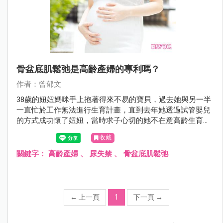
骨盆底肌鬆弛是高齡產婦的專利嗎？
作者：曾郁文
38歲的妞妞媽咪手上抱著得來不易的寶貝，過去她與另一半
一直忙於工作無法進行生育計畫，直到去年她透過試管嬰兒
的方式成功懷了妞妞，當時求子心切的她不在意高齡生育的
辛勞，一心只希望寶寶健康平安，如今她終於把妞妞生下來
收藏
了，但卻出現了當時沒想到的婦科困擾，頻尿、漏尿、腹部
有垂墜感、私密處鬆弛、便祕等…等症狀率續出現！因此門
關鍵字：
高齡產婦
、
尿失禁
、
骨盆底肌鬆弛
診時間她特地來諮詢我，這些她始料未及的狀況到底該怎麼
處理呢？
←
上一頁
1
下一頁
→