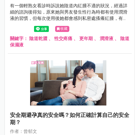
有一個輕熟女看診時訴說她陰道內紅腫不適的狀況，經過詳
細的諮詢後得知，原來她與男友發生性行為時都有使用潤滑
液的習慣，但每次使用後她都會感到私密處搔癢紅腫，有一
點感覺像是「過敏」的感覺。
收藏
關鍵字：
陰道乾澀
、
性交疼痛
、
更年期
、
潤滑液
、
陰道
保濕液
安全期避孕真的安全嗎？如何正確計算自己的安全
期？
作者：曾郁文