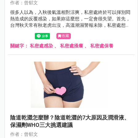
作者：曾郁文
很多人以為，入秋後氣溫相對涼爽，私密處終於可以揮別悶
熱造成的反覆感染，如果妳這麼想，一定會很失望。首先，
台灣秋天常有秋老虎出沒，高溫潮濕警報未除，私密處想要
遠離搔癢感染有難度，另一方面，很多人以為感染問題出在
收藏
外在環境，卻忽略內在環境也可能成為幫兇。
關鍵字：
私密處感染
、
私密處搔癢
、
私密處保養
陰道乾澀怎麼辦？陰道乾澀的7大原因及潤滑液、
保濕劑WHO三大挑選建議
作者：曾郁文