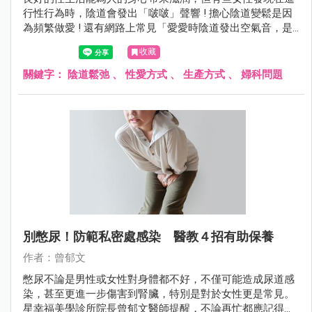
行性行為時，陰道會發出「啵啵」聲響 ! 擔心陰道變鬆是因
為頻繁做愛 ! 還有網路上常見「愛愛時陰道發出空氣音，是
陰道鬆弛嗎？」的說法，今天就來為大家說明陰道鬆弛及預
收藏
防妙招！
關鍵字：
陰道鬆弛
、
性愛方式
、
生產方式
、
婦科問題
別憋尿！防範私密處感染 醫教４招有助保養
作者：曾郁文
憋尿不論是男性或女性對身體都不好，不僅可能造成尿道感
染，甚至更進一步傷害到腎臟，特別是對於女性更是常見。
星幸福美學診所院長曾郁文醫師提醒，不論再忙都應記得上