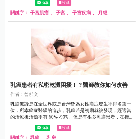
收藏
了！
關鍵字：
子宮肌瘤
、
子宮
、
子宮疾病
、
月經
乳癌患者有私密乾澀困擾！？醫師教你如何改善
作者：曾郁文
乳癌無論是在全世界或是台灣皆為女性癌症發生率排名第一
位，所幸癌症醫學的進步，乳癌若是初期就被發現，經適當
的治療後治癒率有 60%~90%。但是有很多乳癌患者，在接
受藥物治療後，常會出現類似更年期「陰道萎縮症」的症
收藏
狀，伴隨陰道乾澀、性行為疼痛、頻尿，以及尿失禁等困
擾。
關鍵字：
乳癌
、
乳房