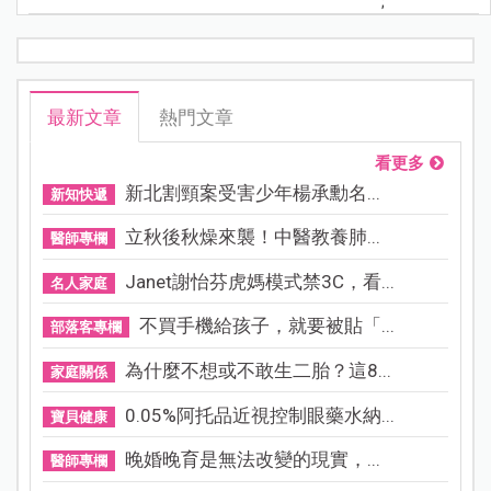
;
最新文章
熱門文章
看更多
新北割頸案受害少年楊承勳名...
新知快遞
立秋後秋燥來襲！中醫教養肺...
醫師專欄
Janet謝怡芬虎媽模式禁3C，看...
名人家庭
不買手機給孩子，就要被貼「...
部落客專欄
為什麼不想或不敢生二胎？這8...
家庭關係
0.05%阿托品近視控制眼藥水納...
寶貝健康
晚婚晚育是無法改變的現實，...
醫師專欄