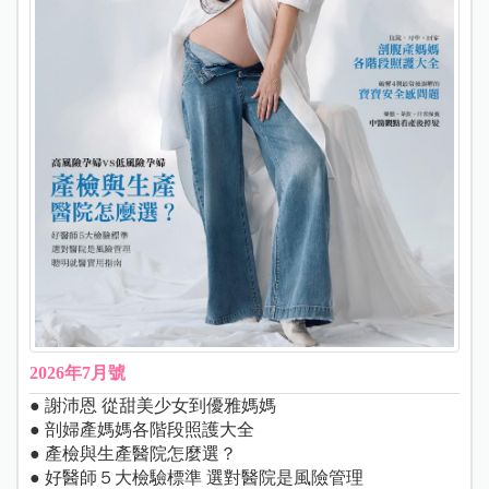
2026年7月號
● 謝沛恩 從甜美少女到優雅媽媽
● 剖婦產媽媽各階段照護大全
● 產檢與生產醫院怎麼選？
● 好醫師５大檢驗標準 選對醫院是風險管理