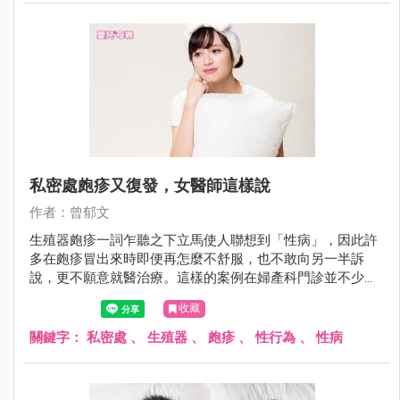
私密處皰疹又復發，女醫師這樣說
作者：曾郁文
生殖器皰疹一詞乍聽之下立馬使人聯想到「性病」，因此許
多在皰疹冒出來時即便再怎麼不舒服，也不敢向另一半訴
說，更不願意就醫治療。這樣的案例在婦產科門診並不少
見，陳小姐就是長期飽受私密處皰疹折磨的苦主，到底該怎
收藏
麼預防和治療呢？
關鍵字：
私密處
、
生殖器
、
皰疹
、
性行為
、
性病