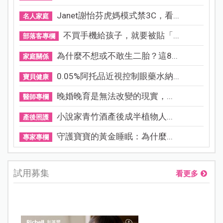
Janet謝怡芬虎媽模式禁3C，看...
名人家庭
不買手機給孩子，就要被貼「...
部落客專欄
為什麼不想或不敢生二胎？這8...
家庭關係
0.05%阿托品近視控制眼藥水納...
寶貝健康
晚婚晚育是無法改變的現實，...
醫師專欄
小說家青竹酒產後成半植物人...
產後照護
守護寶寶的黃金睡眠：為什麼...
專家專欄
試用募集
看更多