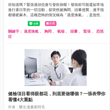
你知道嗎？緊張過頭也會引發疾病喔！發病前可能還如常地
進行著日常的一切活動，卻突然被胸悶、頭暈侵襲，連手指
都僵硬麻木。這種恐怖的情況稱為「過度換氣」，是急性情
緒造成自主神經失調所引起的。「過度換氣」的高風險族群
收藏
有哪些？發生時可以如何處理？阿毛醫師帶你認識！
關鍵字：
過度換氣
、
胸悶
、
氣喘
、
頭暈
、
緊張
、
恐慌
症
健檢項目看得眼都花，到底要做哪個？一張表帶你
看懂4大重點
作者：醫生漫畫家阿毛