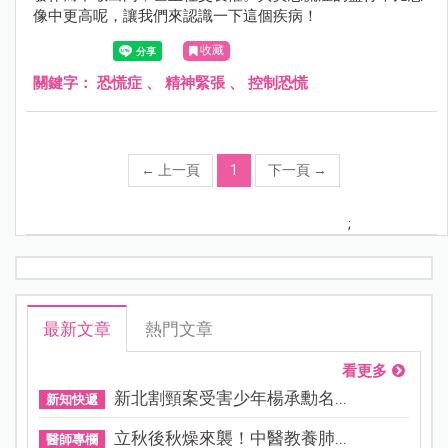
像中更高呢，讓我們來認識一下這個疾病！
收藏
關鍵字：
恐慌症
、
精神緊張
、
控制恐慌
←
上一頁
1
下一頁
→
;
最新文章
熱門文章
看更多
新北割頸案受害少年楊承勳名...
新知快遞
立秋後秋燥來襲！中醫教養肺...
醫師專欄