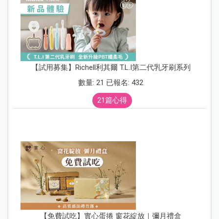
【試用募集】Richell利其爾 T.L.I第二代乳牙刷系列
數量: 21 已報名: 432
21篇心得
【免費試吃】實心蛋捲 窗花綻放｜彌月禮盒