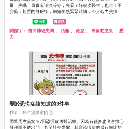
暈、失眠、胃食道逆流等等，去看了好幾次醫生，也吃了不
少藥，短暫的舒服後，病痛仍然緊緊跟隨，令人心力交瘁。
尤其是疫情肆虐期間，處在壓力環境的大家可能都受到了影
收藏
響，阿毛醫師告訴你關於自律神經失調你該知道的三件事！
關鍵字：
自律神經失調
、
頭痛
、
倦怠
、
胃食道逆流
、
壓
力
關於恐慌症該知道的3件事
作者：醫生漫畫家阿毛
周董周杰倫於4/7因恐慌症送醫治療。因為有很多患者會擔心
發作而不敢出門，甚至社交畏懼。其實恐慌症的盛行率比想