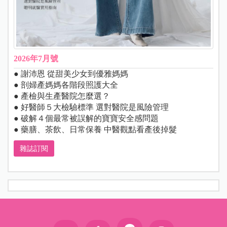
2026年7月號
● 謝沛恩 從甜美少女到優雅媽媽
● 剖婦產媽媽各階段照護大全
● 產檢與生產醫院怎麼選？
● 好醫師５大檢驗標準 選對醫院是風險管理
● 破解４個最常被誤解的寶寶安全感問題
● 藥膳、茶飲、日常保養 中醫觀點看產後掉髮
雜誌訂閱