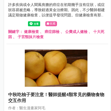
許多疾病或令人聞風喪膽的癌症在初期幾乎沒有症狀，或症
狀容易被忽略，導致錯過黃金治療期。因此，不少醫師都建
議定期做健康檢查，以便提早發現問題。但健康檢查有那麼
多項目，看得眼都花了，到底該怎麼選？哪些是自費的？哪
收藏
些又一定要做呢？
關鍵字：
健康檢查
、
癌症篩檢
、
公費成人健檢
、
十大死
因
、
子宮頸抹片檢查
中秋吃柚子要注意！醫師提醒4類常見的藥物食物
交互作用
作者：醫生漫畫家阿毛