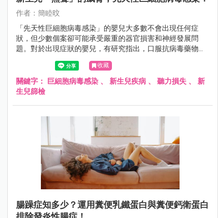
作者：簡睦旼
「先天性巨細胞病毒感染」的嬰兒大多數不會出現任何症
狀，但少數個案卻可能承受嚴重的器官損害和神經發展問
題。對於出現症狀的嬰兒，有研究指出，口服抗病毒藥物有
望改善其神經學發展，特別是降低聽力喪失的風險。
收藏
關鍵字：
巨細胞病毒感染
、
新生兒疾病
、
聽力損失
、
新
生兒篩檢
腸躁症知多少？運用糞便乳鐵蛋白與糞便鈣衛蛋白
排除發炎性腸症！