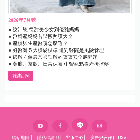
2026年7月號
● 謝沛恩 從甜美少女到優雅媽媽
● 剖婦產媽媽各階段照護大全
● 產檢與生產醫院怎麼選？
● 好醫師５大檢驗標準 選對醫院是風險管理
● 破解４個最常被誤解的寶寶安全感問題
● 藥膳、茶飲、日常保養 中醫觀點看產後掉髮
雜誌訂閱
網站地圖
│
隱私權說明
│
客服中心
│
廣告與合作
|
RSS