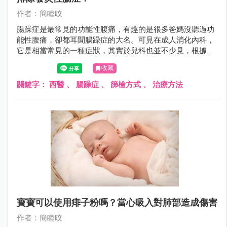
作者：簡睦旼
腸躁症是最常見的功能性腹痛，有趣的是很多爸媽沒聽過功
能性腹痛，卻都耳聞腸躁症的大名。可見在成人消化內科，
它是相當常見的一種症狀，其實於兒科也並不少見，根據統
計亞洲孩子腸躁症的盛行率平均有15.8%。
收藏
關鍵字：
西醫
、
腸躁症
、
篩檢方式
、
治療方法
寶寶可以使用痱子粉嗎？當心吸入對肺部造成傷害
作者：簡睦旼