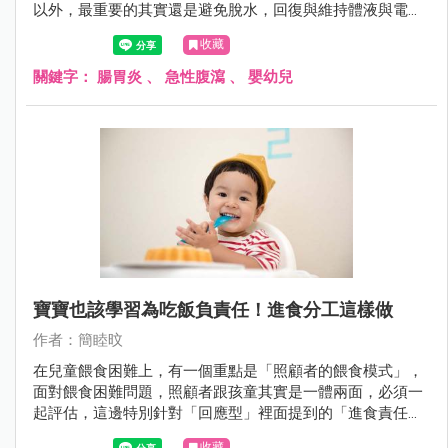
以外，最重要的其實還是避免脫水，回復與維持體液與電解
質的恆定。
收藏
關鍵字：
腸胃炎
、
急性腹瀉
、
嬰幼兒
寶寶也該學習為吃飯負責任！進食分工這樣做
作者：簡睦旼
在兒童餵食困難上，有一個重點是「照顧者的餵食模式」，
面對餵食困難問題，照顧者跟孩童其實是一體兩面，必須一
起評估，這邊特別針對「回應型」裡面提到的「進食責任分
工」來說明。
收藏