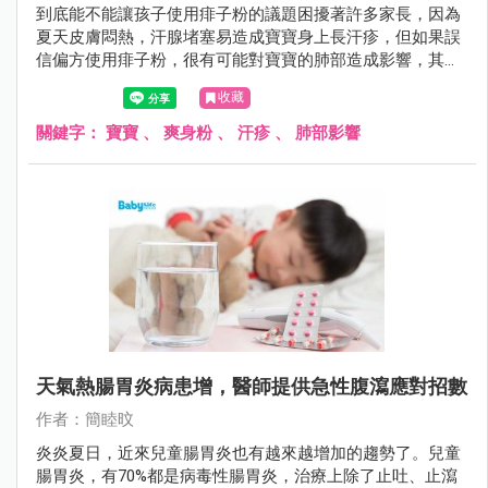
到底能不能讓孩子使用痱子粉的議題困擾著許多家長，因為
夏天皮膚悶熱，汗腺堵塞易造成寶寶身上長汗疹，但如果誤
信偏方使用痱子粉，很有可能對寶寶的肺部造成影響，其實
只要穿著純棉、寬鬆、透氣衣物，讓皮膚保持乾爽，就能降
收藏
低長痱子的機率。
關鍵字：
寶寶
、
爽身粉
、
汗疹
、
肺部影響
天氣熱腸胃炎病患增，醫師提供急性腹瀉應對招數
作者：簡睦旼
炎炎夏日，近來兒童腸胃炎也有越來越增加的趨勢了。兒童
腸胃炎，有70%都是病毒性腸胃炎，治療上除了止吐、止瀉