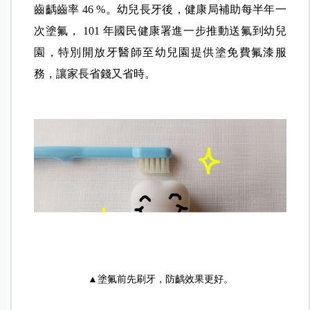
氟化物是 WHO 目前公認最經濟、安全、有效之齲
齒防治措施，塗氟可以增加牙齒對酸的抵抗力，並
可抑制細菌生長和新陳代謝，達到預防蛀牙目的，
減少發生蛀牙機會。
除使用含氟牙膏刷牙外，幼童牙齒塗氟，就像是為
牙齒穿上防彈衣，可以降低乳齒齲齒率達 33 %、恆
齒齲齒率 46 %。幼兒長牙後，健康局補助每半年一
次塗氟， 101 年國民健康署進一步推動送氟到幼兒
園，特別開放牙醫師至幼兒園提供塗免費氟漆服
務，讓家長省錢又省時。