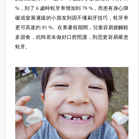
台北市立聯合醫院口腔醫學部主任李雅玲指出，齲
齒是學童罹患率最高的口腔疾病。根據衛生福利部
的調查顯示，一般 2～3 歲的小朋友蛀牙率約 31
%，到了 6 歲時蛀牙率增加到 79 %，而患有身心障
礙或發展遲緩的小朋友則因不懂刷牙技巧，蛀牙率
更可高達約 95 %。在寒暑假期間，兒童容易接觸較
多甜食，此時若未做好口腔照護，則恐更容易罹患
蛀牙。