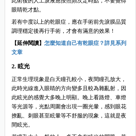
此術後的人工淚液應按照頻次定時點，不要覺得
眼睛乾才點。
若有中度以上的乾眼症，應在手術前先淚膜品質
調理穩定後再行手術，才會有滿意的效果！
【延伸閱讀】
怎麼知道自己有乾眼症？詳見系列
文章
2. 眩光
正常生理現象是白天瞳孔較小，夜間瞳孔放大，
此時光線進入眼睛的方向變多且較為雜亂射，因
此眩光的感覺大多晚上明顯。晚上看路燈、車燈
等光源等，光點周圍會出現一圈光暈，感到眼花
撩亂、刺眼甚至眩暈等不舒服的現象，這就是夜
間眩光。