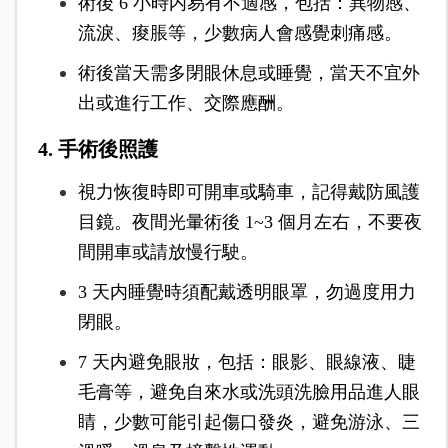
術後 6 小時内易有不適感，包括：異物感、
流淚、痠脹等，少數病人會感覺刺痛感。
術後當天需多閉眼休息或睡覺，當天不宜外
出或進行工作、交際應酬。
4. 手術後照護
視力恢復時即可開車或騎車，記得戴防風護
目鏡。夜間光暈術後 1~3 個月左右，不要夜
間開車或請放慢行駛。
3 天内睡覺時須配戴透明眼罩，勿過度用力
閉眼。
7 天内避免眼妝，包括：眼影、眼線液、睫
毛膏等，避免自來水或洗頭洗臉用品進人眼
睛，少數可能引起傷口發炎，避免游泳、三