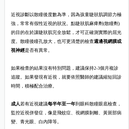
近視診斷以散瞳後度數為準，因為孩童睫狀肌調節力極
強，常常有假性近視的狀況。點睫狀肌麻痺劑(散瞳劑)
的目的在於讓睫狀肌完全放鬆，才可正確測實際的屈光
度。散瞳後瞳孔放大，也可更清楚的檢查
週邊視網膜或
視神經
是否有異常。
如果檢查的結果沒有特別問題，建議保持2-3個月複診
追蹤。如果發現有近視，就要依照醫師的建議縮短回診
時間，積極配合治療。
成人
若有近視建議
每半年至一年
到眼科散瞳眼底檢查，
監控近視併發症，像是飛蚊症、視網膜剝離、黃斑部病
變、青光眼、白內障等。