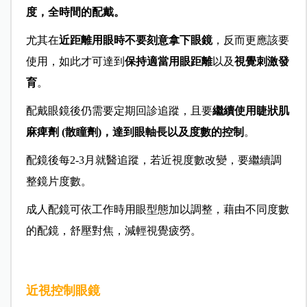
度，全時間的配戴
。
尤其在
近距離用眼時不要刻意拿下眼鏡
，反而更應該要
使用，如此才可達到
保持適當用眼距離
以及
視覺刺激發
育
。
配戴眼鏡後仍需要定期回診追蹤，且要
繼續使用睫狀肌
麻痺劑 (散瞳劑)，達到眼軸長以及度數的控制
。
配鏡後每2-3月就醫追蹤，若近視度數改變，要繼續調
整鏡片度數。
成人配鏡可依工作時用眼型態加以調整，藉由不同度數
的配鏡，舒壓對焦，減輕視覺疲勞。
近視控制眼鏡