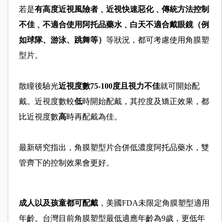
若是
有高度近視風險者﹑近視快速惡化﹑傳統方法控制
不佳﹑不適合使用阿托品藥水﹑
白天不適合戴眼鏡（例
如球隊、游泳、跳舞等）
等狀況，都可考慮使用角膜塑
型片。
散瞳後驗光
近視度數75-100度且視力不佳
就可開始配
戴。近視度數較
低
時開始配戴，其控度及矯正效果，都
比近視度數
高
時再配戴為佳。
最新研究指出，角膜塑型片合併低濃度阿托品藥水，雙
管齊下的控制效果會更好。
成人以及孩童都可配戴
，美國FDA未限定角膜塑型適用
年齡。台灣目前角膜塑型最低適應年齡為9歲，更低年