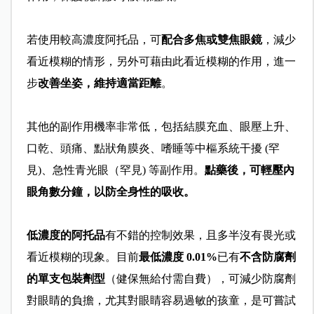
若使用較高濃度阿托品，可
配合多焦或雙焦眼鏡
，減少
看近模糊的情形，另外可藉由此看近模糊的作用，進一
步
改善坐姿，維持適當距離
。
其他的副作用機率非常低，包括結膜充血、眼壓上升、
口乾、頭痛、點狀角膜炎、嗜睡等中樞系統干擾 (罕
見)、急性青光眼（罕見) 等副作用。
點藥後，可輕壓內
眼角數分鐘，以防全身性的吸收。
低濃度的阿托品
有不錯的控制效果，且多半沒有畏光或
看近模糊的現象。目前
最低濃度 0.01%
已有
不含防腐劑
的單支包裝劑型
（健保無給付需自費），可減少防腐劑
對眼睛的負擔，尤其對眼睛容易過敏的孩童，是可嘗試