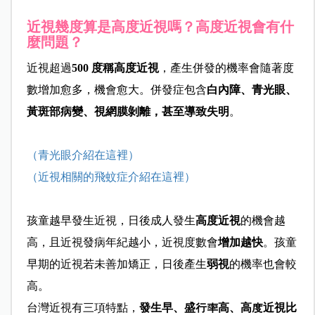
近視幾度算是高度近視嗎？高度近視會有什
麼問題？
近視超過
500 度稱高度近視
，產生併發的機率會隨著度
數增加愈多，機會愈大。併發症包含
白內障、青光眼、
黃斑部病變、視網膜剝離，甚至導致失明
。
（青光眼介紹在這裡）
（近視相關的飛蚊症介紹在這裡）
孩童越早發生近視，日後成人發生
高度近視
的機會越
高，且近視發病年紀越小，近視度數會
增加越快
。孩童
早期的近視若未善加矯正，日後產生
弱視
的機率也會較
高。
台灣近視有三項特點，
發生早、盛行率高、高度近視比