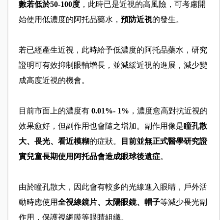
數若低於50-100度
，此時已是近視的高風險，可考慮開
始使用低濃度的阿托品藥水，
預防近視
的發生。
若已經產生近視，此時給予低濃度的阿托品藥水，研究
證明可有效抑制眼軸增長，並減緩近視的進展，減少變
成高度近視的機會。
目前市面上的濃度有
0.01%- 1%
，濃度愈高對抗近視的
效果愈好，但副作用也會隨之增加。副作用像是
瞳孔散
大、畏光、看近模糊
的症狀。
目前並無正式醫學研究證
實兒童長期使用阿托品會造成眼球後遺症
。
由於瞳孔散大，因此會有較多的光線進入眼睛，戶外活
動時應使用
全視線鏡片
、
太陽眼鏡
、
帽子
等減少畏光副
作用，保護視網膜等眼睛組織。