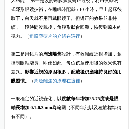
大功能， 第一是改變角膜弧度矯正近視，利用夜戴硬
式隱形眼鏡技術，在睡眠時配戴6-10 小時，早上起床後
取下，白天就不用再戴眼鏡了。但矯正的效果並非持
續，一段時間沒戴後，角膜形狀會回彈，恢復到原本的
視力。（
角膜塑型片的介紹在這裡
）
第二是用鏡片的
周邊離焦
設計，有效減緩近視增加，並
控制眼軸增長。即便如此，每位孩童使用後的效果也有
差異。
影響近視的原因很多，配戴後仍應維持良好的用
眼習慣。
（
周邊離焦的原理在這裡
）
一般穩定的近視變化，以
度數每年增加25-75度或是眼
軸長增加 0.1-0.3 mm
為範圍（不同年紀以及種族標準稍
有不同）。